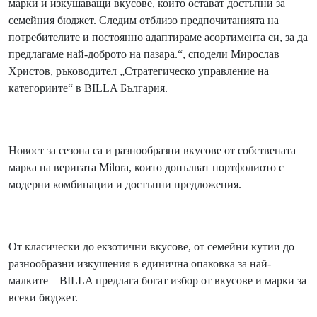
марки и изкушаващи вкусове, които остават достъпни за
семейния бюджет. Следим отблизо предпочитанията на
потребителите и постоянно адаптираме асортимента си, за да
предлагаме най-доброто на пазара.“, сподели Мирослав
Христов, ръководител „Стратегическо управление на
категориите“ в BILLA България.
Новост за сезона са и разнообразни вкусове от собствената
марка на веригата Milora, които допълват портфолиото с
модерни комбинации и достъпни предложения.
От класически до екзотични вкусове, от семейни кутии до
разнообразни изкушения в единична опаковка за най-
малките – BILLA предлага богат избор от вкусове и марки за
всеки бюджет.