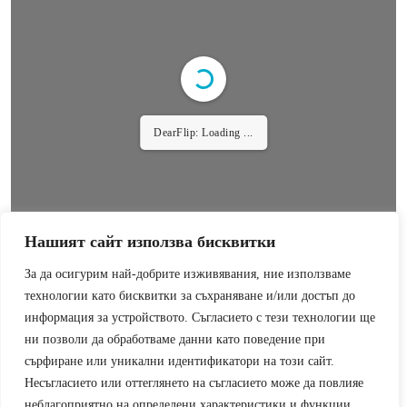
DearFlip: Loading ...
Нашият сайт използва бисквитки
За да осигурим най-добрите изживявания, ние използваме
технологии като бисквитки за съхраняване и/или достъп до
информация за устройството. Съгласието с тези технологии ще
P-MAGAZINE
ни позволи да обработваме данни като поведение при
сърфиране или уникални идентификатори на този сайт.
Несъгласието или оттеглянето на съгласието може да повлияе
неблагоприятно на определени характеристики и функции.