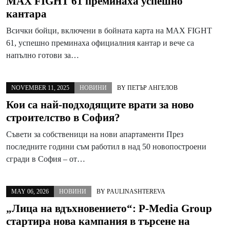
MAX FIGHT 61 преминаха успешно
кантара
Всички бойци, включени в бойната карта на MAX FIGHT
61, успешно преминаха официалния кантар и вече са
напълно готови за…
NOVEMBER 11, 2025
НОВИНИ
BY
ПЕТЪР АНГЕЛОВ
Кои са най-подходящите врати за ново
строителство в София?
Съвети за собственици на нови апартаменти През
последните години съм работил в над 50 новопостроени
сгради в София – от…
MAY 06, 2026
НОВИНИ
BY
PAULINASHTEREVA
„Лица на вдъхновението“: P-Media Group
стартира нова кампания в търсене на