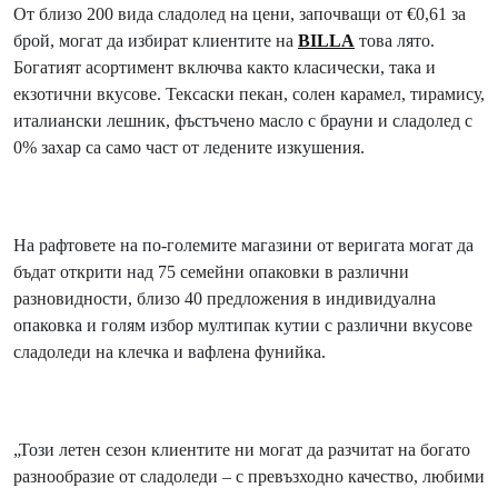
От близо 200 вида сладолед на цени, започващи от €0,61 за
брой, могат да избират клиентите на
BILLA
това лято.
Богатият асортимент включва както класически, така и
екзотични вкусове. Тексаски пекан, солен карамел, тирамису,
италиански лешник, фъстъчено масло с брауни и сладолед с
0% захар са само част от ледените изкушения.
На рафтовете на по-големите магазини от веригата могат да
бъдат открити над 75 семейни опаковки в различни
разновидности, близо 40 предложения в индивидуална
опаковка и голям избор мултипак кутии с различни вкусове
сладоледи на клечка и вафлена фунийка.
„Този летен сезон клиентите ни могат да разчитат на богато
разнообразие от сладоледи – с превъзходно качество, любими