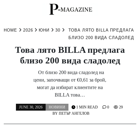
Skip
to
HOME
2026
ЮНИ
30
ТОВА ЛЯТО BILLA ПРЕДЛАГА
content
БЛИЗО 200 ВИДА СЛАДОЛЕД
Това лято BILLA предлага
близо 200 вида сладолед
От близо 200 вида сладолед на
цени, започващи от €0,61 за брой,
могат да избират клиентите на
BILLA това…
JUNE 30, 2026
НОВИНИ
1 MIN READ
0
29
BY
ПЕТЪР АНГЕЛОВ