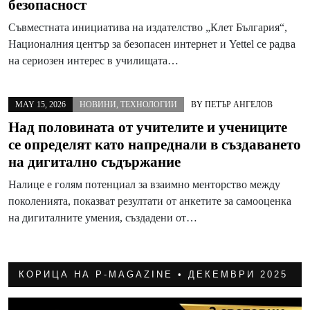
безопасност
Съвместната инициатива на издателство „Клет България“,
Националния център за безопасен интернет и Yettel се радва
на сериозен интерес в училищата…
MAY 15, 2026
НОВИНИ
,
ТЕХНОЛОГИИ
BY
ПЕТЪР АНГЕЛОВ
Над половината от учителите и учениците
се определят като напреднали в създаването
на дигитално съдържание
Налице е голям потенциал за взаимно менторство между
поколенията, показват резултати от анкетите за самооценка
на дигиталните умения, създадени от…
КОРИЦА НА P-MAGAZINE • ДЕКЕМВРИ 2025