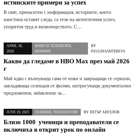
истинските примери за успех
В свят, пренаситен с информация, историите, които
наистина оставят следа, са тези на автентичния успех,
упорития труд и визионерството. С…
APRIL 30,
КИНО И ТЕЛЕВИЗИЯ
,
BY
2026
НОВИНИ
PAULINASHTEREVA
Какво да гледаме в HBO Max през май 2026
г
Май идва с вълнуваща гама от нови и завръщащи се сериали,
завладяваща селекция от филми, интригуващи документални
предложения, забавление за…
JUNE 19, 2025
НОВИНИ
,
ТЕХНОЛОГИИ
BY
ПЕТЪР АНГЕЛОВ
Близо 1000 ученици и преподаватели се
включиха в открит урок по онлайн