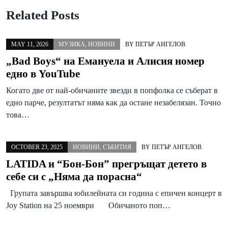
Related Posts
MAY 11, 2026
МУЗИКА
,
НОВИНИ
BY
ПЕТЪР АНГЕЛОВ
„Bad Boys“ на Емануела и Алисия номер
едно в YouTube
Когато две от най-обичаните звезди в попфолка се съберат в
едно парче, резултатът няма как да остане незабелязан. Точно
това…
OCTOBER 23, 2025
НОВИНИ
,
СЪБИТИЯ
BY
ПЕТЪР АНГЕЛОВ
LATIDA и “Бон-Бон” прегръщат детето в
себе си с „Няма да порасна“
Групата завършва юбилейната си година с епичен концерт в
Joy Station на 25 ноември Обичаното поп…