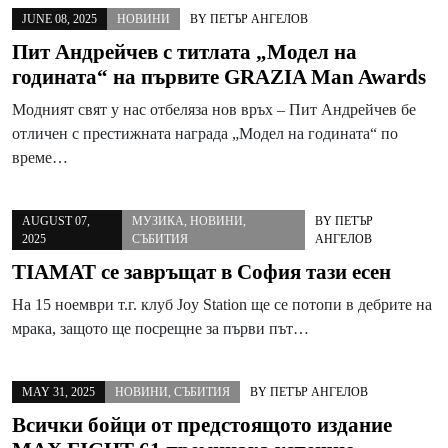
JUNE 08, 2025
НОВИНИ
BY
ПЕТЪР АНГЕЛОВ
Пит Андрейчев с титлата „Модел на
годината“ на първите GRAZIA Man Awards
Модният свят у нас отбеляза нов връх – Пит Андрейчев бе
отличен с престижната награда „Модел на годината“ по
време…
AUGUST 07,
МУЗИКА
,
НОВИНИ
,
BY
ПЕТЪР
2025
СЪБИТИЯ
АНГЕЛОВ
TIAMAT се завръщат в София тази есен
На 15 ноември т.г. клуб Joy Station ще се потопи в дебрите на
мрака, защото ще посрещне за първи път…
MAY 31, 2025
НОВИНИ
,
СЪБИТИЯ
BY
ПЕТЪР АНГЕЛОВ
Всички бойци от предстоящото издание