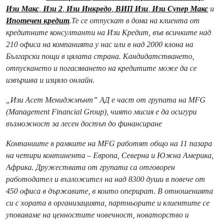
Изи Макс
,
Изи 2
,
Изи Инкредо
,
ВИП Изи
,
Изи Супер Макс
и
Ипотечен кредит
.Те се отпускат в дома на клиента от
кредитните консултанти на Изи Кредит, във всичките над
210 офиса на компанията у нас или в над 2000 клона на
Български пощи в цялата страна. Кандидатстването,
отпускането и погасяването на кредитите може да се
извършва и изцяло онлайн.
„Изи Асет Мениджмънт” АД е част от групата на MFG
(Management Financial Group), чиято мисия е да осигури
възможност за лесен достъп до финансиране
Компаниите в рамките на MFG работят общо на 11 пазара
на четири континента – Европа, Северна и Южна Америка,
Африка. Дружествата от групата са отговорен
работодател и възложител на над 8300 души в повече от
450 офиса в държавите, в които оперират. В отношенията
си с хората в организацията, партньорите и клиентите се
уповаваме на ценностите човечност, новаторство и