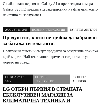
С най-новата версия на Galaxy AI и превъзходна камера
Galaxy S25 FE предлага характеристики на флагман, които
наистина си заслужават…
AUGUST 11, 2025
НОВИНИ
,
ТЕХНОЛОГИИ
BY
ПЕТЪР АНГЕЛОВ
Продуктите, които не трябва да забравяш
за багажа си това лято!
Практични съвети и смарт продукти за безгрижна почивка
край морето Най-очакваното време от годината е тук –
морето ни зове,…
FEBRUARY 17,
НОВИНИ
,
BY
ПЕТЪР
2025
ТЕХНОЛОГИИ
АНГЕЛОВ
LG ОТКРИ ПЪРВИЯ В СТРАНАТА
ЕКСКЛУЗИВЕН МАГАЗИН ЗА
КЛИМАТИЧНА ТЕХНИКА И