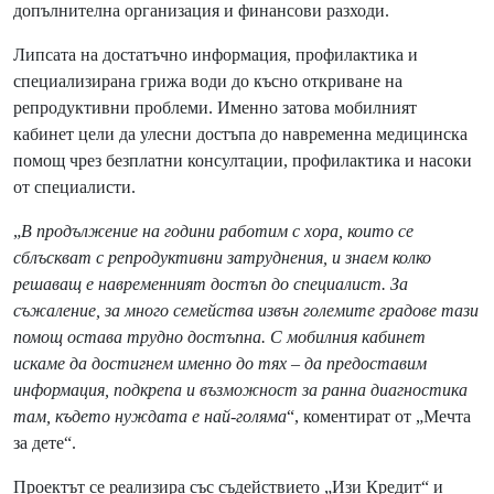
допълнителна организация и финансови разходи.
Липсата на достатъчно информация, профилактика и
специализирана грижа води до късно откриване на
репродуктивни проблеми. Именно затова мобилният
кабинет цели да улесни достъпа до навременна медицинска
помощ чрез безплатни консултации, профилактика и насоки
от специалисти.
„
В продължение на години работим с хора, които се
сблъскват с репродуктивни затруднения, и знаем колко
решаващ е навременният достъп до специалист. За
съжаление, за много семейства извън големите градове тази
помощ остава трудно достъпна. С мобилния кабинет
искаме да достигнем именно до тях – да предоставим
информация, подкрепа и възможност за ранна диагностика
там, където нуждата е най-голяма
“, коментират от „Мечта
за дете“.
Проектът се реализира със съдействието „Изи Кредит“ и