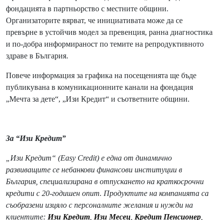
фондацията в партньорство с местните общини.
Организаторите вярват, че инициативата може да се
превърне в устойчив модел за превенция, ранна диагностика
и по-добра информираност по темите на репродуктивното
здраве в България.
Повече информация за графика на посещенията ще бъде
публикувана в комуникационните канали на фондация
„Мечта за дете“, „Изи Кредит“ и съответните общини.
За “Изи Кредит”
„Изи Кредит“ (Easy Credit) е една от динамично
развиващите се небанкови финансови институции в
България, специализирана в отпускането на краткосрочни
кредити с 20-годишен опит. Продуктите на компанията са
съобразени изцяло с персоналните желания и нужди на
клиентите:
Изи Кредит
,
Изи Месец
,
Кредит Пенсионер
,