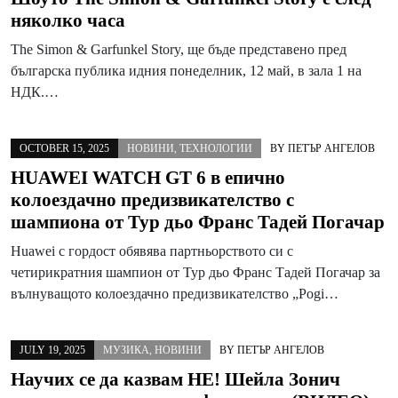
няколко часа
The Simon & Garfunkel Story, ще бъде представено пред
българска публика идния понеделник, 12 май, в зала 1 на
НДК.…
OCTOBER 15, 2025
НОВИНИ
,
ТЕХНОЛОГИИ
BY
ПЕТЪР АНГЕЛОВ
HUAWEI WATCH GT 6 в епично
колоездачно предизвикателство с
шампиона от Тур дьо Франс Тадей Погачар
Huawei с гордост обявява партньорството си с
четирикратния шампион от Тур дьо Франс Тадей Погачар за
вълнуващото колоездачно предизвикателство „Pogi…
JULY 19, 2025
МУЗИКА
,
НОВИНИ
BY
ПЕТЪР АНГЕЛОВ
Научих се да казвам НЕ! Шейла Зонич