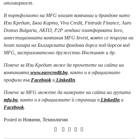
отговорност.
В портфолиото на MFG влизат компании и брандове като
Изи Кредит, Бяла Карта, Viva Credit, Fintrade Finance, Auro
Domus Bulgaria, АКПЗ, P2P лендинг платформата Iuvo,
инвестиционната компания MFG Invest, която се търгува на
beam пазара на Българската фондова борса под борсов код
MFG, застрахователно дружество Инстинкт и др.
Повече за Изи Кредит може да прочетете на сайта на
компанията
www.easycredit.bg
, както и в официалните
профили във
Facebook
и
LinkedIn
.
Повече за MFG можете да намерите на сайта на групата
mfg.bg
, както и в официалните ѝ страници в
LinkedIn
и
Facebook
.
Posted in
Новини
,
Технологии