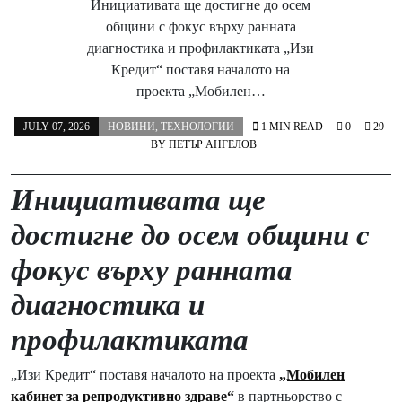
Инициативата ще достигне до осем
общини с фокус върху ранната
диагностика и профилактиката „Изи
Кредит“ поставя началото на
проекта „Мобилен…
JULY 07, 2026
НОВИНИ
,
ТЕХНОЛОГИИ
1 MIN READ
0
29
BY
ПЕТЪР АНГЕЛОВ
Инициативата ще
достигне до осем общини с
фокус върху ранната
диагностика и
профилактиката
„Изи Кредит“ поставя началото на проекта
„Мобилен
кабинет за репродуктивно здраве“
в партньорство с