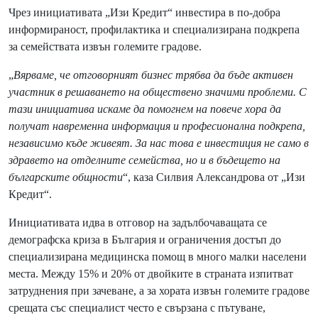
Чрез инициативата „Изи Кредит“ инвестира в по-добра
информираност, профилактика и специализирана подкрепа
за семействата извън големите градове.
„
Вярваме, че отговорният бизнес трябва да бъде активен
участник в решаването на обществено значими проблеми. С
тази инициатива искаме да помогнем на повече хора да
получат навременна информация и професионална подкрепа,
независимо къде живеят. За нас това е инвестиция не само в
здравето на отделните семейства, но и в бъдещето на
българските общности
“, каза Силвия Александрова от „Изи
Кредит“.
Инициативата идва в отговор на задълбочаващата се
демографска криза в България и ограничения достъп до
специализирана медицинска помощ в много малки населени
места. Между 15% и 20% от двойките в страната изпитват
затруднения при зачеване, а за хората извън големите градове
срещата със специалист често е свързана с пътуване,