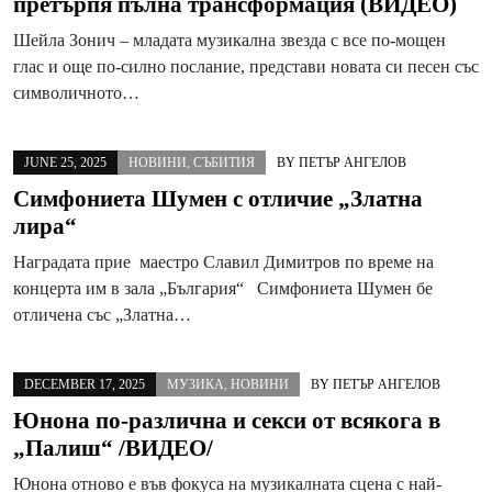
претърпя пълна трансформация (ВИДЕО)
Шейла Зонич – младата музикална звезда с все по-мощен
глас и още по-силно послание, представи новата си песен със
символичното…
JUNE 25, 2025
НОВИНИ
,
СЪБИТИЯ
BY
ПЕТЪР АНГЕЛОВ
Симфониета Шумен с отличие „Златна
лира“
Наградата прие маестро Славил Димитров по време на
концерта им в зала „България“ Симфониета Шумен бе
отличена със „Златна…
DECEMBER 17, 2025
МУЗИКА
,
НОВИНИ
BY
ПЕТЪР АНГЕЛОВ
Юнона по-различна и секси от всякога в
„Палиш“ /ВИДЕО/
Юнона отново е във фокуса на музикалната сцена с най-