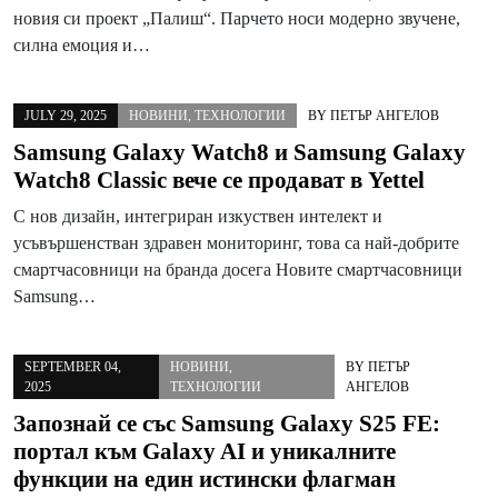
новия си проект „Палиш“. Парчето носи модерно звучене,
силна емоция и…
JULY 29, 2025
НОВИНИ
,
ТЕХНОЛОГИИ
BY
ПЕТЪР АНГЕЛОВ
Samsung Galaxy Watch8 и Samsung Galaxy
Watch8 Classic вече се продават в Yettel
С нов дизайн, интегриран изкуствен интелект и
усъвършенстван здравен мониторинг, това са най-добрите
смартчасовници на бранда досега Новите смартчасовници
Samsung…
SEPTEMBER 04,
НОВИНИ
,
BY
ПЕТЪР
2025
ТЕХНОЛОГИИ
АНГЕЛОВ
Запознай се със Samsung Galaxy S25 FE:
портал към Galaxy AI и уникалните
функции на един истински флагман