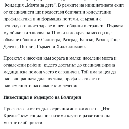
Фондация „Мечта за дете“. В рамките на инициативата екип
от специалисти ще предоставя безплатни консултации,
профилактика и информация по теми, свързани с
репродуктивното здраве в шест общини в страната. Първата
му обиколка започва на 11 юли и до края на месеца ще
обхване общините Силистра, Разград, Банско, Разлог, Гоце
Делчев, Петрич, Гърмен и Хаджидимово.
Проектът е насочен към хората в малки населени места и
отдалечени райони, където достъпът до специализирана
медицинска помощ често е ограничен. Той има за цел да
насърчи ранната диагностика, профилактиката и
навременното насочване към лечение.
Инвестиция в бъдещето на България
Проектът е част от дългосрочния ангажимент на „Изи
Кредит“ към социално значими каузи и развитието на
местните общности.