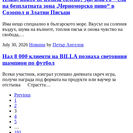
на безплатната зона „Черноморско пиво“ в
Созопол и Златни Пясъци
Има нещо специално в българското море. Вкусът на соления
въздух, шума на вълните, топлия пясък и онова чувство на
свобода,…
July 30, 2026
Новини
by
Петър Ангелов
Над 8 000 клиенти на BILLA познаха световния
шампион по футбол
Всеки участник, изиграл успешно дневната скреч игра,
получи награда под формата на продукти или ваучер за
отстъпка Страстта…
Previous
1
2
3
4
5
…
191