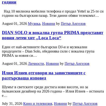
години
Над 10 милиона мобилни телефона е продал Yettel за 25-те си
години на българския пазар. Тези данни обяви телекомът…
August 01, 2026
Музика
,
Новини
by
Петър Ангелов
DIAN SOLO и вокална група PRIMA представят
новия летен хит „Loca Loca“
Един от най-активните български DJ-и и музикални
продуценти – Dian Solo, обединява сили с вокална група
PRIMA за новия си…
August 01, 2026
Личности
,
Новини
by
Петър Ангелов
Илия Илиев отговори на завистниците с
разтърсваща изповед
Шумът в светските среди достига нови висоти, но за
балканския дизайнер на 2026 година – Илия Илиев – истината
е…
July 31, 2026
Кино и телевизия
,
Новини
by
Петър Ангелов