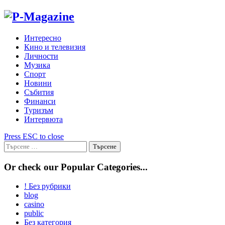
Skip
to
content
Интересно
Кино и телевизия
Личности
Музика
Спорт
Новини
Събития
Финанси
Туризъм
Интервюта
Press ESC to close
Търсене
за:
Or check our Popular Categories...
! Без рубрики
blog
casino
public
Без категория