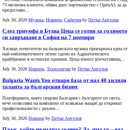
75 милиона клиенти, обяви днес партньорство с OpenAI, за да
предостави…
July 30, 2026
Музика
,
Новини
,
Събития
by
Петър Ангелов
След триумфа в Будва Цеца се готви за голямото
си завръщане в София на 7 ноември
Хиляди почитатели на балканската музика превърнаха една от
най-емблематичните летни сцени на Адриатическото
крайбрежие в истински празник. Цеца изнесе впечатляващ…
July 30, 2026
Новини
,
Технологии
by
Петър Ангелов
Bulgaria Wants You отваря база от над 40 хиляди
таланта за българския бизнес
Платформата, която свързва България с българите по света,
вече позволява на компании от всякакъв мащаб да откриват
професионалисти с реален…
July 30, 2026
Новини
by
Петър Ангелов
Плаж, който не излиза солено? Да, има го – ела