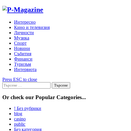
Skip
to
content
Интересно
Кино и телевизия
Личности
Музика
Спорт
Новини
Събития
Финанси
Туризъм
Интервюта
Press ESC to close
Търсене
за:
Or check our Popular Categories...
! Без рубрики
blog
casino
public
Без категория