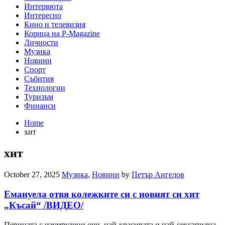
Интервюта
Интересно
Кино и телевизия
Корица на P-Magazine
Личности
Музика
Новини
Спорт
Събития
Технологии
Туризъм
Финанси
Home
хит
хит
October 27, 2025
Музика
,
Новини
by
Петър Ангелов
Емануела отвя колежките си с новият си хит
„Късай“ /ВИДЕО/
Певицата с изумрудени очи, най-красивата и най-сексапилна