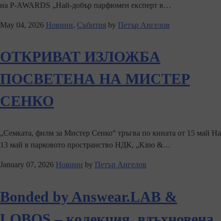
на P-AWARDS „Най-добър парфюмен експерт в…
May 04, 2026
Новини
,
Събития
by
Петър Ангелов
ОТКРИВАТ ИЗЛОЖБА
ПОСВЕТЕНА НА МИСТЕР
СЕНКО
„Семката, филм за Мистер Сенко“ тръгва по кината от 15 май На
13 май в парковото пространство НДК, „Kino &…
January 07, 2026
Новини
by
Петър Ангелов
Bonded by Answear.LAB &
LOBOS – колекция, вдъхновена