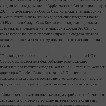
споделяне на съдържание на Apple, която глобално се появи през
2024 г. С добавянето на Google Cast, хотелските телевизори на
LG са първите в света, които едновременно предлагат както
AirPlay, така и Google Cast. Компанията също така предоставя
софтуера за управление на телевизори в хотели Pro:Centric,
който позволява лесно персонализиране на съдържанието за
всяка стая и автоматичното му показване при настаняване на
гости.
“Телевизорите за хотели и публични пространства на LG с
Google Cast предоставят безпроблемно развлекателно
изживяване за гостите” споделя Тайгър Лан, Старши инженерен
директор в Google. “Радва ни това как LG интегрират
технологията за видео проектиране в хотелиерската индустрия,
предлагайки на туристите удобствата на собствения им дом.”
“Много гости на хотели днес желаят да стриймват любимото си
съдържание от лично устройство на телевизора в стаята им.”
споделя Пайк Ки-мун, ръководител на бизнес отдела за