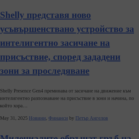
Shelly представя ново
усъвършенствано устройство за
интелигентно засичане на
присъствие, според зададени
зони за проследяване
Shelly Presence Gen4 преминава от засичане на движение към
интелигентно разпознаване на присъствие в зони и начина, по
който хора…
May 31, 2025
Новини
,
Финанси
by
Петър Ангелов
Милениалите обръщат гръб на