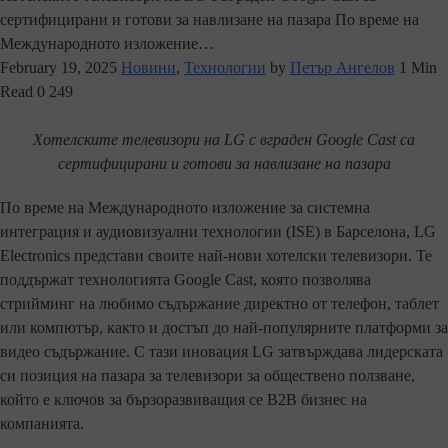
сертифицирани и готови за навлизане на пазара По време на
Международното изложение…
February 19, 2025
Новини
,
Технологии
by
Петър Ангелов
1 Min
Read
0
249
Хотелските телевизори на LG с вграден Google Cast са
сертифицирани и готови за навлизане на пазара
По време на Международното изложение за системна
интеграция и аудиовизуални технологии (ISE) в Барселона, LG
Electronics представи своите най-нови хотелски телевизори. Те
поддържат технологията Google Cast, която позволява
стрийминг на любимо съдържание директно от телефон, таблет
или компютър, както и достъп до най-популярните платформи за
видео съдържание. С тази иновация LG затвърждава лидерската
си позиция на пазара за телевизори за обществено ползване,
който е ключов за бързоразвиващия се B2B бизнес на
компанията.