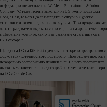
информационни дисплеи на LG Media Entertainment Solution
Company. “С телевизорите за хотели на LG, които поддържат
Google Cast, те могат да се насладят на сигурно и удобно
стрийминг изживяване, точно както у дома. Така продължаваме
да затвърждаваме лидерската си позиция на пазара за телевизори
в сферата на услугите, както и да развиваме стратегията си в
B2B сектора.”
Щандът на LG на ISE 2025 предостави отворено пространство с
фокус върху хотелиерството под мотото “Превръщаме престоя в
незабравимо гостоприемно изживяване”. На него посетителите
имаха възможността лично да изпробват хотелските телевизори
на LG с Google Cast.