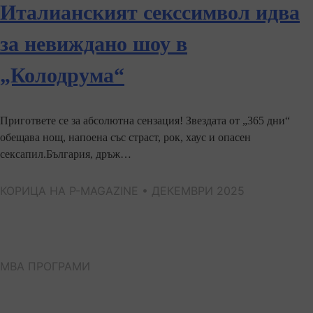
Италианският секссимвол идва
за невиждано шоу в
„Колодрума“
Пригответе се за абсолютна сензация! Звездата от „365 дни“
обещава нощ, напоена със страст, рок, хаус и опасен
сексапил.България, дръж…
КОРИЦА НА P-MAGAZINE • ДЕКЕМВРИ 2025
МВА ПРОГРАМИ