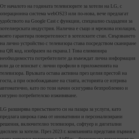
От началото на годината телевизорите за хотели на LG, с
операционна система webOS23 или по-нова, вече предлагат
удобството на Google Cast с функции, специално създадени за
хотелиерската индустрия. Налична е също и мрежова изолация,
която гарантира поверителност в хотелските стаи. Свързването
на лично устройство с телевизора става посредством сканиране
на QR код, изобразен на екрана.1 Това елиминира
необходимостта потребителите да въвеждат лична информация
или да се вписват с лични профили в приложенията на
телевизора. Връзката остава активна през целия престой на
госта, а при освобождаване на стаята, историята се изтрива
автоматично, като по този начин осигурява безпроблемно и
сигурно потребителско изживяване.
LG разширява присъствието си на пазара за услуги, като
предлага широка гама от иновативни и персонализирани
решения, включително телевизори, софтуер и дигитални
дисплеи за хотели. През 2023 г. компанията представи първия в
света хотелски телевизор с AirPlay – безжичната технология за