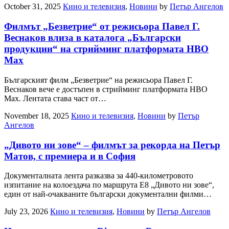
October 31, 2025
Кино и телевизия
,
Новини
by
Петър Ангелов
Филмът „Безветрие“ от режисьора Павел Г.
Веснаков влиза в каталогa „Български
продукции“ на стрийминг платформата HBO
Max
Българският филм „Безветрие“ на режисьора Павел Г.
Веснаков вече е достъпен в стрийминг платформата HBO
Max. Лентата става част от…
November 18, 2025
Кино и телевизия
,
Новини
by
Петър
Ангелов
„Дивото ни зове“ – филмът за рекорда на Петър
Матов, с премиера и в София
Документалната лента разказва за 440-километровото
изпитание на колоездача по маршрута Е8 „Дивото ни зове“,
един от най-очакваните български документални филми…
July 23, 2026
Кино и телевизия
,
Новини
by
Петър Ангелов