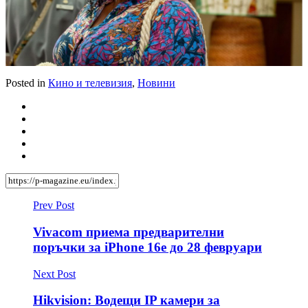
Posted in
Кино и телевизия
,
Новини
Prev Post
Vivacom приема предварителни
поръчки за iPhone 16e до 28 февруари
Next Post
Hikvision: Водещи IP камери за