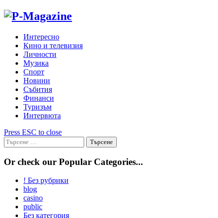
Skip
to
content
Интересно
Кино и телевизия
Личности
Музика
Спорт
Новини
Събития
Финанси
Туризъм
Интервюта
Press ESC to close
Търсене
за:
Or check our Popular Categories...
! Без рубрики
blog
casino
public
Без категория