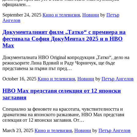
официален…
September 24, 2025
Кино и телевизия
,
Новини
by
Петър
Ангелов
Документалният филм „Татко“ с премиера на
фестивала София ДокуМентал 2025 и в HBO
Max
Документалната HBO Original копродукция „Татко“, дело на
режисьорите Лина Вдовий и Раду Чорничук, ще бъде
представена за първи път пред…
October 16, 2025
Кино и телевизия
,
Новини
by
Петър Ангелов
HBO Max представя селекция от 12 японски
заглавия
Специално за феновете на красотата, чувствителността и
драматизма на японското разказване, HBO Max представя
селекция от 12 японски заглавия. От…
March 23, 2025
Кино и телевизия
,
Новини
by
Петър Ангелов