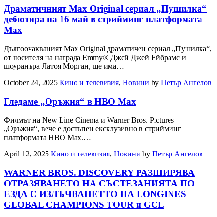
Драматичният Max Original сериал „Пушилка“
дебютира на 16 май в стрийминг платформата
Max
Дългоочакваният Max Original драматичен сериал „Пушилка“,
от носителя на награда Emmy® Джей Джей Ейбрамс и
шоуранъра Латоя Морган, ще има…
October 24, 2025
Кино и телевизия
,
Новини
by
Петър Ангелов
Гледаме „Оръжия“ в HBO Max
Филмът на New Line Cinema и Warner Bros. Pictures –
„Оръжия“, вече е достъпен ексклузивно в стрийминг
платформата HBO Max.…
April 12, 2025
Кино и телевизия
,
Новини
by
Петър Ангелов
WARNER BROS. DISCOVERY РАЗШИРЯВА
ОТРАЗЯВАНЕТО НА СЪСТЕЗАНИЯТА ПО
ЕЗДА С ИЗЛЪЧВАНЕТТО НА LONGINES
GLOBAL CHAMPIONS TOUR и GCL