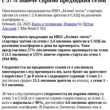
с 57% повече спрямо предходния сезон
Оригиналната продукция на HBO „Белият лотос“ стартира
третия си сезон с 2.4 милиона зрители в САЩ на различни
платформи в…
February 24, 2025
Кино и телевизия
,
Новини
by
Петър
Ангелов
1 Min Read
0
162
Оригиналната продукция на HBO „Белият лотос“
стартира третия си сезон с 2.4 милиона зрители в САЩ на
различни платформи в деня на премиерата. Това
представлява 57% увеличение спрямо премиерата на сезон
2 (1.5 милиона) и 155% повече спрямо старта на сезон 1
(944 000).
Гледаемостта на предишните сезони се е увеличила
многократно след премиерата им, като броят на зрителите
е нарастнал 7 до 8 пъти в следващите седмици. Сезон 2
е
достигнал средно
15.5 милиона зрители
на епизод, а
сезон 1 –
9.3 милиона
.
36 часа след премиерата
гледаемостта на първия епизод
на
сезон 3 в САЩ се е удвоила спрямо същия период за сезон 2,
като е
нараснала с 90%,
достигайки
4.6 милиона зрители
на
различни платформи. В Европа и Латинска Америка пък в