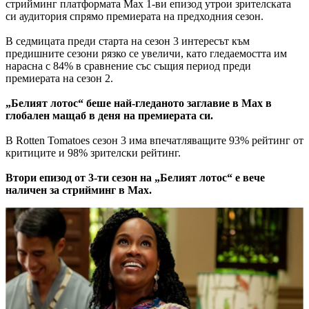
стрийминг платформата Max 1-ви епизод утрои зрителската
си аудитория спрямо премиерата на предходния сезон.
В седмицата преди старта на сезон 3 интересът към
предишните сезони рязко се увеличи, като гледаемостта им
нарасна с 84% в сравнение със същия период преди
премиерата на сезон 2.
„Белият лотос“ беше най-гледаното заглавие в Max в
глобален мащаб в деня на премиерата си.
В Rotten Tomatoes сезон 3 има впечатляващите 93% рейтинг от
критиците и 98% зрителски рейтинг.
Втори епизод от 3-ти сезон на „Белият лотос“ е вече
наличен за стрийминг в Max.