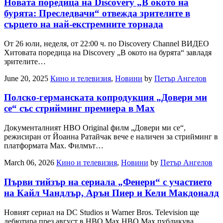
Новата поредица на Discovery „В окото на
бурята: Преследвачи“ отвежда зрителите в
сърцето на най-екстремните торнада
От 26 юли, неделя, от 22:00 ч. по Discovery Channel ВИДЕО
Хитовата поредица на Discovery „В окото на бурята“ завладя
зрителите…
June 20, 2025
Кино и телевизия
,
Новини
by
Петър Ангелов
Полско-германската копродукция „Довери ми
се“ със стрийминг премиера в Max
Документалният HBO Original филм „Довери ми се“,
режисиран от Йоанна Ратайчак вече е наличен за стрийминг в
платформата Max. Филмът…
March 06, 2026
Кино и телевизия
,
Новини
by
Петър Ангелов
Първи тийзър на сериала „Фенери“ с участието
на Кайл Чандлър, Арън Пиер и Кели Макдоналд
Новият сериал на DC Studios и Warner Bros. Television ще
дебютира през август в HBO Max HBO Max публикува