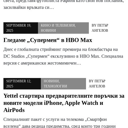
света, представя футболиста Рафиня като свой нов посланик,
засилвайки връзката си…
SEPTEMBER 19,
КИНО И ТЕЛЕВИЗИЯ
,
BY
ПЕТЪР
2025
НОВИНИ
АНГЕЛОВ
Гледаме „Супермен“ в HBO Max
Днес е глобалната стрийминг премиера на блокбастъра на
DC Studios „Супермен“ ексклузивно в HBO Max. Специална
версия с американски жестомимичен…
SEPTEMBER 12,
НОВИНИ
,
BY
ПЕТЪР
2025
ТЕХНОЛОГИИ
АНГЕЛОВ
Yettel стартира предварителните поръчки за
новите модели iPhone, Apple Watch и
AirPods
Специалният пакет с услуги на телекома „Смартфон
вселена“ дава редица предимства, сред които три години