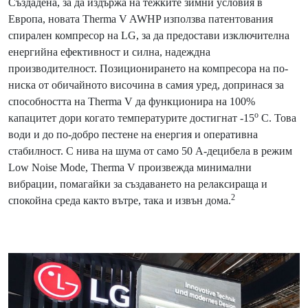
Създадена, за да издържа на тежките зимни условия в
Европа, новата Therma V AWHP използва патентования
спирален компресор на LG, за да предостави изключителна
енергийна ефективност и силна, надеждна
производителност. Позиционирането на компресора на по-
ниска от обичайното височина в самия уред, допринася за
способността на Therma V да функционира на 100%
о
капацитет дори когато температурите достигнат -15
C. Това
води и до по-добро пестене на енергия и оперативна
стабилност. С нива на шума от само 50 А-децибела в режим
Low Noise Mode, Therma V произвежда минимални
вибрации, помагайки за създаването на релаксираща и
2
спокойна среда както вътре, така и извън дома.