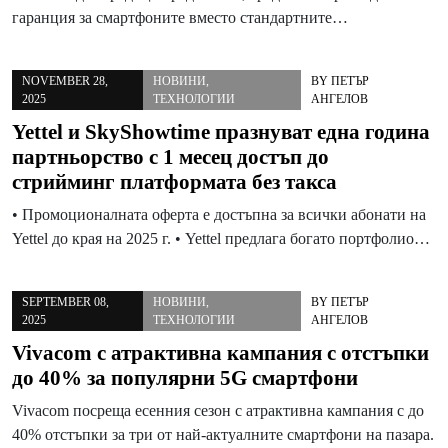
гаранция за смартфоните вместо стандартните…
NOVEMBER 28,
НОВИНИ
,
BY
ПЕТЪР
2025
ТЕХНОЛОГИИ
АНГЕЛОВ
Yettel и SkyShowtime празнуват една година
партньорство с 1 месец достъп до
стрийминг платформата без такса
• Промоционалната оферта е достъпна за всички абонати на
Yettel до края на 2025 г. • Yettel предлага богато портфолио…
SEPTEMBER 08,
НОВИНИ
,
BY
ПЕТЪР
2025
ТЕХНОЛОГИИ
АНГЕЛОВ
Vivacom с атрактивна кампания с отстъпки
до 40% за популярни 5G смартфони
Vivacom посреща есенния сезон с атрактивна кампания с до
40% отстъпки за три от най-актуалните смартфони на пазара.