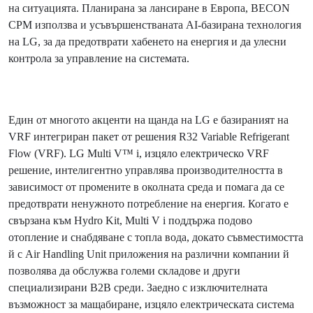
на ситуацията. Планирана за лансиране в Европа, BECON
CPM използва и усъвършенстваната AI-базирана технология
на LG, за да предотврати хабенето на енергия и да улесни
контрола за управление на системата.
Един от многото акценти на щанда на LG е базираният на
VRF интегриран пакет от решения R32 Variable Refrigerant
Flow (VRF). LG Multi V™ i, изцяло електрическо VRF
решение, интелигентно управлява производителността в
зависимост от промените в околната среда и помага да се
предотврати ненужното потребление на енергия. Когато е
свързана към Hydro Kit, Multi V i поддържа подово
отопление и снабдяване с топла вода, докато съвместимостта
й с Air Handling Unit приложения на различни компании й
позволява да обслужва големи складове и други
специализирани В2В среди. Заедно с изключителната
възможност за мащабиране, изцяло електрическата система