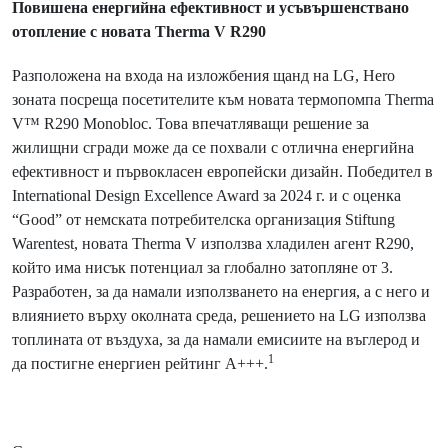
Повишена енергийна ефективност и усъвършенствано
отопление с новата Therma V R290
Разположена на входа на изложбения щанд на LG, Hero
зоната посреща посетителите към новата термопомпа Therma
V™ R290 Monobloc. Това впечатляващи решение за
жилищни сгради може да се похвали с отлична енергийна
ефективност и първокласен европейски дизайн. Победител в
International Design Excellence Award за 2024 г. и с оценка
“Good” от немската потребителска организация Stiftung
Warentest, новата Therma V използва хладилен агент R290,
който има нисък потенциал за глобално затопляне от 3.
Разработен, за да намали използването на енергия, а с него и
влиянието върху околната среда, решението на LG използва
топлината от въздуха, за да намали емисиите на въглерод и
1
да постигне енергиен рейтинг A+++.