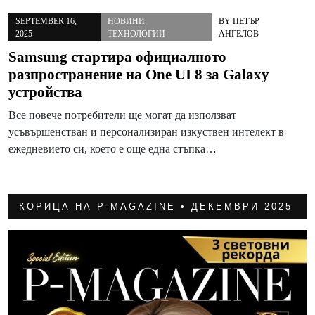
SEPTEMBER 16,
НОВИНИ
,
BY
ПЕТЪР
2025
ТЕХНОЛОГИИ
АНГЕЛОВ
Samsung стартира официалното
разпространение на One UI 8 за Galaxy
устройства
Все повече потребители ще могат да използват
усъвършенстван и персонализиран изкуствен интелект в
ежедневието си, което е още една стъпка…
КОРИЦА НА P-MAGAZINE • ДЕКЕМВРИ 2025