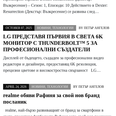
Възкресение) – Сезон: 1, Епизоди: 10 Действието в Dexter:
Resurrection (Декстър: Възкресение) се развива след…
OCTOBER 07, 2025
НОВИНИ
,
ТЕХНОЛОГИИ
BY
ПЕТЪР АНГЕЛОВ
LG ПРЕДСТАВЯ ПЪРВИЯ В СВЕТА 6K
МОНИТОР С THUNDERBOLT™ 5 ЗА
ПРОФЕСИОНАЛНИ СЪЗДАТЕЛИ
Дисплей от бъдещето, създаден за професионални видео
редактори и дизайнери, предоставящ 6K резолюция,
прецизни цветове и високостростна свързаност LG…
APRIL 24, 2026
НОВИНИ
,
ТЕХНОЛОГИИ
BY
ПЕТЪР АНГЕЛОВ
realme обяви Рафиня за свой нов бранд
посланик
realme, най-бързо развиващият се бранд за смартфони в