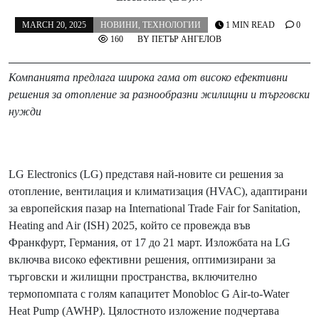
MARCH 20, 2025
НОВИНИ
,
ТЕХНОЛОГИИ
1 MIN READ
0
160
BY
ПЕТЪР АНГЕЛОВ
Компанията предлага широка гама от високо ефективни
решения за отопление за разнообразни жилищни и търговски
нужди
LG Electronics (LG) представя най-новите си решения за
отопление, вентилация и климатизация (HVAC), адаптирани
за европейския пазар на International Trade Fair for Sanitation,
Heating and Air (ISH) 2025, който се провежда във
Франкфурт, Германия, от 17 до 21 март. Изложбата на LG
включва високо ефективни решения, оптимизирани за
търговски и жилищни пространства, включително
термопомпата с голям капацитет Monobloc G Air-to-Water
Heat Pump (AWHP). Цялостното изложение подчертава