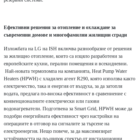
Ефективни решения за отопление и охлаждане за
съвременни домове и многофамилни жилищни сгради
Изложбата на LG на ISH включва разнообразие от решения
за жилищно отопление, които са изцяло разработени за
европейските кухни, перални помещения и всекидневни.
Най-новата термопомпа на компанията, Heat Pump Water
Heaters (HPWH) с хладилен агент R290, която използва както
електричество, така и енергия от въздуха, за да затопля
водата, предлага по-висока ефективност в сравениение с
конвенционалните електрически или газови
водонагреватели. Подготвена за Smart Grid, HPWH може да
подобри енергийната ефективност чрез настройки на
операциите в отговор на сигналите за търсене на
електроенергия. Нещо повече, за да максимизират
устойчивостта на по-широк спектър от инсталационни