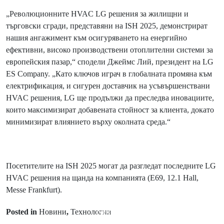
„Революционните HVAC LG решения за жилищни и
търговски сгради, представяни на ISH 2025, демонстрират
нашия ангажимент към осигуряването на енергийно
ефективни, високо производствени отоплителни системи за
европейския пазар,“ сподели Джеймс Лий, президент на LG
ES Company. „Като ключов играч в глобалната промяна към
електрификация, и сигурен доставчик на усъвършенствани
HVAC решения, LG ще продължи да преследва иновациите,
които максимизират добавената стойност за клиента, докато
минимизират влиянието върху околната среда.“
Посетителите на ISH 2025 могат да разгледат последните LG
HVAC решения на щанда на компанията (E69, 12.1 Hall,
Messe Frankfurt).
Posted in
Новини
,
Технологии
Next Post
Prev Post