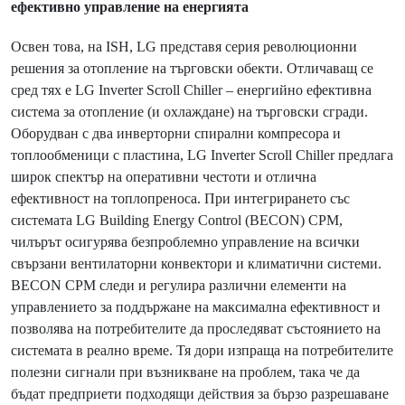
ефективно управление на енергията
Освен това, на ISH, LG представя серия революционни
решения за отопление на търговски обекти. Отличаващ се
сред тях е LG Inverter Scroll Chiller – енергийно ефективна
система за отопление (и охлаждане) на търговски сгради.
Оборудван с два инверторни спирални компресора и
топлообменици с пластина, LG Inverter Scroll Chiller предлага
широк спектър на оперативни честоти и отлична
ефективност на топлопреноса. При интегрирането със
системата LG Building Energy Control (BECON) CPM,
чилърът осигурява безпроблемно управление на всички
свързани вентилаторни конвектори и климатични системи.
BECON CPM следи и регулира различни елементи на
управлението за поддържане на максимална ефективност и
позволява на потребителите да проследяват състоянието на
системата в реално време. Тя дори изпраща на потребителите
полезни сигнали при възникване на проблем, така че да
бъдат предприети подходящи действия за бързо разрешаване