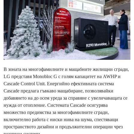
В зоната на многофамилните и мащабните жилищни сгради,
LG представя Monobloc G с голям капацитет на AWHP и
Cascade Control Unit. Енергийно ефективната система
Cascade предлага гъвкаво мащабиране, позволявайки
добавянето на до осем уреда за справяне с увеличаващата се
нужда от отопление. Системата Cascade осигурява
множество предимства за многофамилните сгради,
включително работа с ниски нива на шума, спестяващи
пространството дизайни и продължителни операции чрез
резервни системи.