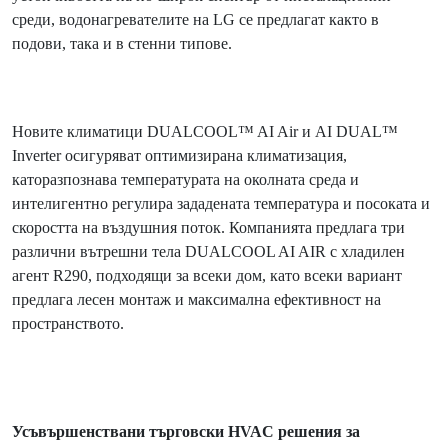
среди, водонагревателите на LG се предлагат както в
подови, така и в стенни типове.
Новите климатици DUALCOOL™ AI Air и AI DUAL™
Inverter осигуряват оптимизирана климатизация,
каторазпознава температурата на околната среда и
интелигентно регулира зададената температура и посоката и
скоростта на въздушния поток. Компанията предлага три
различни вътрешни тела DUALCOOL AI AIR с хладилен
агент R290, подходящи за всеки дом, като всеки вариант
предлага лесен монтаж и максимална ефективност на
пространството.
Усъвършенствани търговски
HVAC
решения за