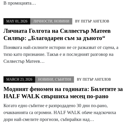
В промоцията…
MAY 01, 2026
ЛИЧНОСТИ
,
НОВИНИ
BY
ПЕТЪР АНГЕЛОВ
Личната Голгота на Силвестър Матеев
Силвър: „Благодарен съм за дъното“
Понякога най-силните истории не се разказват от сцена, а
тихо като признание. Такъв е и последният разговор на
Силвестър Матеев…
MARCH 23, 2026
НОВИНИ
,
СЪБИТИЯ
BY
ПЕТЪР АНГЕЛОВ
Модният феномен на годината: Билетите за
HALF WALK свършиха месец по-рано
Когато едно събитие е разпродадено 30 дни по-рано,
очакванията са огромни. HALF WALK обаче надскочиха
дори най-смелите прогнози, събирайки над…