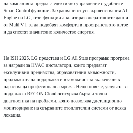
на компанията предлага едективно управление с удобните
Smart Control функции. Захранвани от усъвършенствания AI
Engine на LG, тези функции анализират оперативните данни
от Multi V i, за да подобрят комфорта в пространството вътре
и да спестят значително количество енергия.
На ISH 2025, LG представя и LG All Stars програма: програма
за награди за HVAC инсталатори, които предлагат
ексклузивни предимства, образователни възможности,
продължителна поддръжка и възможност за включване в
нарастваща професионална мрежа. Нещо повече, услугата за
поддръжка BECON Cloud осигурява бърза и точна
диагностика на проблеми, която позволява дистанционно
мониториране на свързаните отоплителни системи от всяка
локация.