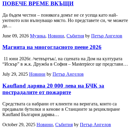
ПОВЕЧЕ ВРЕМЕ ВКЪЩИ
Да бъдем честни – понякога домът не се усеща като най-
уютното или вълнуващо място. Но представете си, че можете
да…
June 09, 2026
Музика
,
Новини
,
Събития
by
Петър Ангелов
Магията на многогласното пеене 2026
11 юни 2026г. /четвъртък/, на сцената на Дом на културата
“Искър” в ж.к. Дружба в София – Masterpiece ще представи…
July 29, 2025
Новини
by
Петър Ангелов
Kaufland дарява 20 000 лева на БЧК за
пострадалите от пожарите
Средствата са набрани от клиенти на веригата, които са
предавали бутилки и кенове в Станциите за рециклиране
Kaufland България дарява…
October 29, 2025
Новини
,
Събития
by
Петър Ангелов