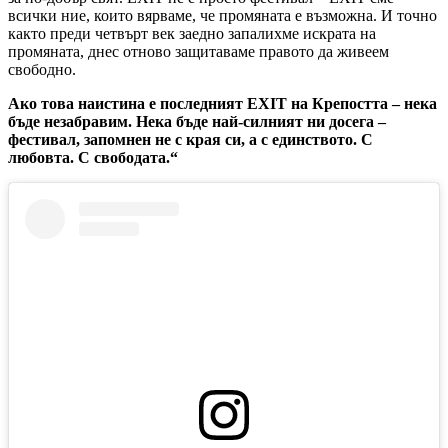
всички ние, които вярваме, че промяната е възможна. И точно
както преди четвърт век заедно запалихме искрата на
промяната, днес отново защитаваме правото да живеем
свободно.
Ако това наистина е последният EXIT на Крепостта – нека
бъде незабравим. Нека бъде най-силният ни досега –
фестивал, запомнен не с края си, а с единството. С
любовта. С свободата.“