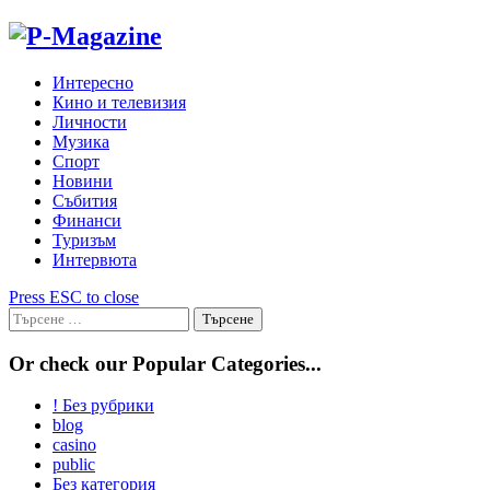
Skip
to
content
Интересно
Кино и телевизия
Личности
Музика
Спорт
Новини
Събития
Финанси
Туризъм
Интервюта
Press ESC to close
Търсене
за:
Or check our Popular Categories...
! Без рубрики
blog
casino
public
Без категория