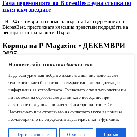
Гала церемонията на BiorestBest: една стъпка по
пътя към звездите
На 24 октомври, по време на първата Гала церемония на
BiorestBest, престижната класация представи подредбата на
ресторантите финалисти. Първо…
Корица на P-Magazine • ДЕКЕМВРИ
2025
Нашият сайт използва бисквитки
За да осигурим най-добрите изживявания, ние използваме
МВА Програми
технологии като бисквитки за съхраняване и/или достъп до
информация за устройството. Съгласието с тези технологии ще
ни позволи да обработваме данни като поведение при
Луксозни арабски парфюми
сърфиране или уникални идентификатори на този сайт.
Несъгласието или оттеглянето на съгласието може да повлияе
неблагоприятно на определени характеристики и функции.
P-Magazine
Персонализиране
Отхвърли
Приеми