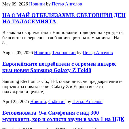
May 09, 2026
Новини
by
Петър Ангелов
НА 8 МАЙ ОТБЕЛЯЗАХМЕ СВЕТОВНИЯ ДЕН
НА ТАЛАСЕМИЯТА
В знак на съпричастност Националният дворец на културата
бе осветен в червено – глобалният цвят на кампанията На
8…
August 05, 2026
Новини
,
Технологии
by
Петър Ангелов
Европейските потребители с огромен интерес
към новия Samsung Galaxy Z Fold8
Samsung Electronics Co., Ltd. обяви днес, че предварителните
поръчки за новата серия Galaxy Z в Европа вече са
надхвърлили целите,…
April 22, 2025
Новини
,
Събития
by
Петър Ангелов
Бетовеновата 9-а Симфония с над 300
музиканти, хор и солисти звучи в зала 1 на НДК