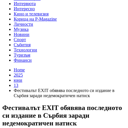
Интервюта
Интересно
Кино и телевизия
Корица на P-Magazine
Личности
Музика
Новини
Спорт
Събития
Технологии
Туризъм
Финанси
Home
2025
юни
13
Фестивалът EXIT обявява последното си издание в
Сърбия заради недемократичен натиск
Фестивалът EXIT обявява последното
си издание в Сърбия заради
недемократичен натиск