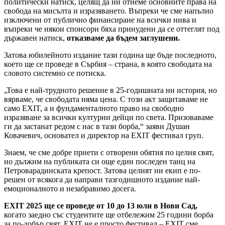
политически натиск, целящ да ни отнеме основните права на
свобода на мисълта и изразяването. Въпреки че сме напълно
изключени от публично финансиране на всички нива и
въпреки че някои спонсори бяха принудени да се оттеглят под
държавен натиск,
отказваме да бъдем заглушени.
Затова юбилейното издание тази година ще бъде последното,
което ще се проведе в Сърбия – страна, в която свободата на
словото системно се потиска.
„Това е най-трудното решение в 25-годишната ни история, но
вярваме, че свободата няма цена. С този акт защитаваме не
само EXIT, а и фундаменталното право на свободно
изразяване за всички културни дейци по света. Призоваваме
ги да застанат редом с нас в тази борба,“ заяви Душан
Ковачевич, основател и директор на EXIT фестивал груп.
Знаем, че сме добре приети с отворени обятия по целия свят,
но дължим на публиката си още един последен танц на
Петроварадинската крепост. Затова целият ни екип е по-
решен от всякога да направи тазгодишното издание най-
емоционалното и незабравимо досега.
EXIT 2025 ще се проведе от 10 до 13 юли в Нови Сад,
когато заедно със студентите ще отбележим 25 години борба
за по-добър свят. EXIT не е просто фестивал – EXIT сме