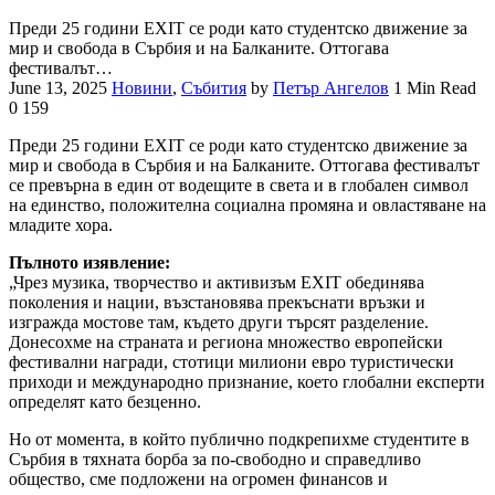
Преди 25 години EXIT се роди като студентско движение за
мир и свобода в Сърбия и на Балканите. Оттогава
фестивалът…
June 13, 2025
Новини
,
Събития
by
Петър Ангелов
1 Min Read
0
159
Преди 25 години EXIT се роди като студентско движение за
мир и свобода в Сърбия и на Балканите. Оттогава фестивалът
се превърна в един от водещите в света и в глобален символ
на единство, положителна социална промяна и овластяване на
младите хора.
Пълното изявление:
„Чрез музика, творчество и активизъм EXIT обединява
поколения и нации, възстановява прекъснати връзки и
изгражда мостове там, където други търсят разделение.
Донесохме на страната и региона множество европейски
фестивални награди, стотици милиони евро туристически
приходи и международно признание, което глобални експерти
определят като безценно.
Но от момента, в който публично подкрепихме студентите в
Сърбия в тяхната борба за по-свободно и справедливо
общество, сме подложени на огромен финансов и