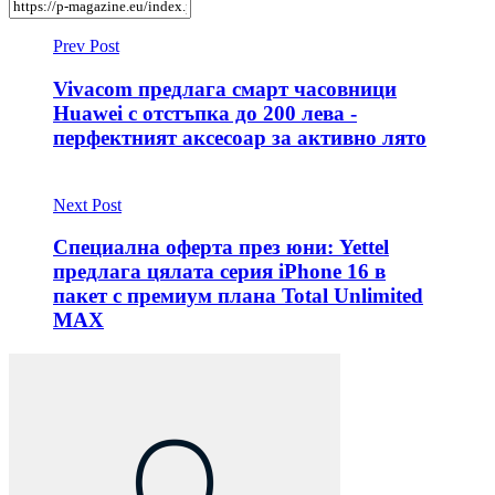
Prev Post
Vivacom предлага смарт часовници
Huawei с отстъпка до 200 лева -
перфектният аксесоар за активно лято
Next Post
Специална оферта през юни: Yettel
предлага цялата серия iPhone 16 в
пакет с премиум плана Total Unlimited
MAX