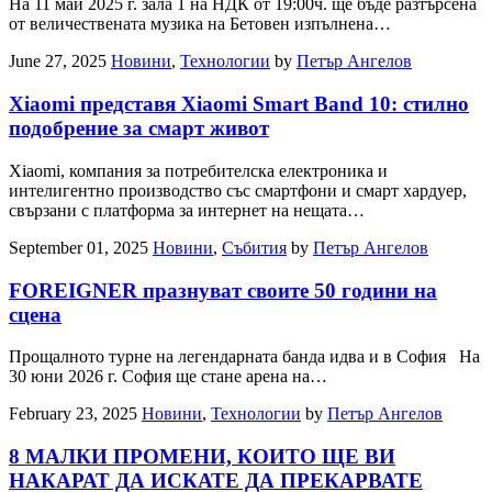
На 11 май 2025 г. зала 1 на НДК от 19:00ч. ще бъде разтърсена
от величествената музика на Бетовен изпълнена…
June 27, 2025
Новини
,
Технологии
by
Петър Ангелов
Xiaomi представя Xiaomi Smart Band 10: стилно
подобрение за смарт живот
Xiaomi, компания за потребителска електроника и
интелигентно производство със смартфони и смарт хардуер,
свързани с платформа за интернет на нещата…
September 01, 2025
Новини
,
Събития
by
Петър Ангелов
FOREIGNER празнуват своите 50 години на
сцена
Прощалното турне на легендарната банда идва и в София На
30 юни 2026 г. София ще стане арена на…
February 23, 2025
Новини
,
Технологии
by
Петър Ангелов
8 МАЛКИ ПРОМЕНИ, КОИТО ЩЕ ВИ
НАКАРАТ ДА ИСКАТЕ ДА ПРЕКАРВАТЕ