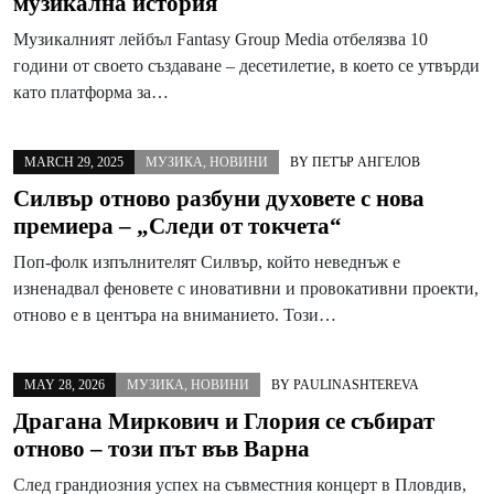
музикална история
Музикалният лейбъл Fantasy Group Media отбелязва 10
години от своето създаване – десетилетие, в което се утвърди
като платформа за…
MARCH 29, 2025
МУЗИКА
,
НОВИНИ
BY
ПЕТЪР АНГЕЛОВ
Силвър отново разбуни духовете с нова
премиера – „Следи от токчета“
Поп-фолк изпълнителят Силвър, който неведнъж е
изненадвал феновете с иновативни и провокативни проекти,
отново е в центъра на вниманието. Този…
MAY 28, 2026
МУЗИКА
,
НОВИНИ
BY
PAULINASHTEREVA
Драгана Миркович и Глория се събират
отново – този път във Варна
След грандиозния успех на съвместния концерт в Пловдив,