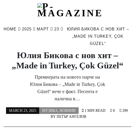
Skip
to
HOME
2025
МАРТ
23
ЮЛИЯ БИКОВА С НОВ ХИТ –
content
„MADE IN TURKEY, ÇOK
GÜZEL“
Юлия Бикова с нов хит –
„Made in Turkey, Çok Güzel“
Премиерата на новото парче на
Юлия Бикова – „Made in Turkey, Çok
Güzel“ вече е факт. Песента е
налична в…
MARCH 23, 2025
МУЗИКА
,
НОВИНИ
1 MIN READ
0
299
BY
ПЕТЪР АНГЕЛОВ