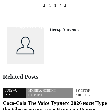
Next Post
Prev Post
Празник на ритъма: Памбос
CodeFashion Runway - българската
Дансинг Център навършва 27
седмица на модата превзема София
години с грандиозен спектакъл
Петър Ангелов
Related Posts
JULY 07,
МУЗИКА
,
НОВИНИ
,
BY
ПЕТЪР
2026
СЪБИТИЯ
АНГЕЛОВ
Coca-Cola The Voice Турнето 2026 носи Hype
the Vibe енергията във Варна на 15 юли