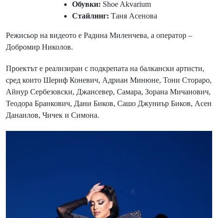
Обувки:
Shoe Akvarium
Стайлинг:
Таня Асенова
Режисьор на видеото е Радина Миленчева, а оператор –
Добромир Николов.
Проектът е реализиран с подкрепата на балкански артисти,
сред които Шериф Коневич, Адриан Минюне, Тони Стораро,
Айнур Сербезовски, Джансевер, Самара, Зорана Мичанович,
Теодора Бранкович, Дани Биков, Сашо Джуниър Биков, Асен
Данаилов, Чичек и Симона.