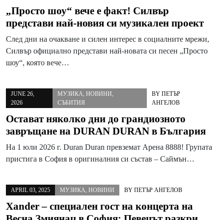
„Просто шоу“ вече е факт! Силвър
представи най-новия си музикален проект
След дни на очакване и силен интерес в социалните мрежи,
Силвър официално представи най-новата си песен „Просто
шоу“, която вече…
JUNE 26,
МУЗИКА
,
НОВИНИ
,
BY
ПЕТЪР
2026
СЪБИТИЯ
АНГЕЛОВ
Остават няколко дни до грандиозното
завръщане на DURAN DURAN в България
На 1 юли 2026 г. Duran Duran превземат Арена 8888! Групата
пристига в София в оригиналния си състав – Саймън…
APRIL 03, 2025
МУЗИКА
,
НОВИНИ
BY
ПЕТЪР АНГЕЛОВ
Xander – специален гост на концерта на
Весна Змиянац в София: Певецът разкри