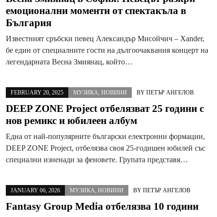
емоционални моменти от спектакъла в
България
Известният сръбски певец Александър Мисойчич – Xander,
бе един от специалните гости на дългоочаквания концерт на
легендарната Весна Змиянац, който…
FEBRUARY 20, 2025
МУЗИКА
,
НОВИНИ
BY
ПЕТЪР АНГЕЛОВ
DEEP ZONE Project отбелязват 25 години с
нов ремикс и юбилеен албум
Една от най-популярните български електронни формации,
DEEP ZONE Project, отбелязва своя 25-годишен юбилей със
специални изненади за феновете. Групата представя…
JANUARY 06, 2026
МУЗИКА
,
НОВИНИ
BY
ПЕТЪР АНГЕЛОВ
Fantasy Group Media отбелязва 10 години