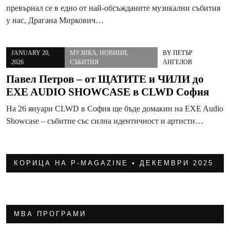
превърнал се в едно от най-обсъжданите музикални събития
у нас, Драгана Миркович…
JANUARY 20,
МУЗИКА
,
НОВИНИ
,
BY
ПЕТЪР
2026
СЪБИТИЯ
АНГЕЛОВ
Павел Петров – от ЩАТИТЕ и ЧИЛИ до
EXE AUDIO SHOWCASE в CLWD София
На 26 януари CLWD в София ще бъде домакин на EXE Audio
Showcase – събитие със силна идентичност и артисти…
КОРИЦА НА P-MAGAZINE • ДЕКЕМВРИ 2025
МВА ПРОГРАМИ