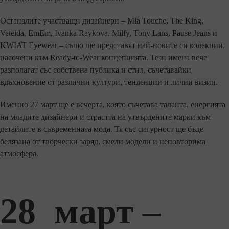
Останалите участващи дизайнери – Mia Touche, The King,
Veteida, EmEm, Ivanka Raykova, Milfy, Tony Lans, Pause Jeans и
KWIAT Eyewear – също ще представят най-новите си колекции,
насочени към Ready-to-Wear концепцията. Тези имена вече
разполагат със собствена публика и стил, съчетавайки
вдъхновение от различни култури, тенденции и лични визии.
Именно 27 март ще е вечерта, която съчетава таланта, енергията
на младите дизайнери и страстта на утвърдените марки към
детайлите в съвременната мода. Тя със сигурност ще бъде
белязана от творчески заряд, смели модели и неповторима
атмосфера.
28 март –