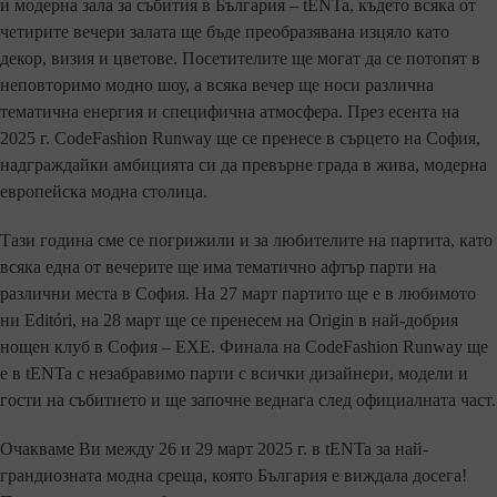
и модерна зала за събития в България – tENTa, където всяка от
четирите вечери залата ще бъде преобразявана изцяло като
декор, визия и цветове. Посетителите ще могат да се потопят в
неповторимо модно шоу, а всяка вечер ще носи различна
тематична енергия и специфична атмосфера. През есента на
2025 г. CodeFashion Runway ще се пренесе в сърцето на София,
надграждайки амбицията си да превърне града в жива, модерна
европейска модна столица.
Тази година сме се погрижили и за любителите на партита, като
всяка една от вечерите ще има тематично афтър парти на
различни места в София. На 27 март партито ще е в любимото
ни Editóri, на 28 март ще се пренесем на Origin в най-добрия
нощен клуб в София – ЕХЕ. Финала на CodeFashion Runway ще
е в tENTa с незабравимо парти с всички дизайнери, модели и
гости на събитието и ще започне веднага след официалната част.
Очакваме Ви между 26 и 29 март 2025 г. в tENTa за най-
грандиозната модна среща, която България е виждала досега!