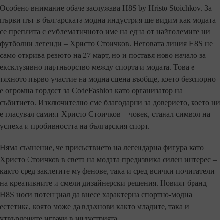
Особено внимание обаче заслужава H8S by Hristo Stoichkov. За
първи път в българската модна индустрия ще видим как модата
се преплита с емблематичното име на една от найголемите ни
футболни легенди – Христо Стоичков. Неговата линия H8S не
само открива ревюто на 27 март, но и поставя ново начало за
ексклузивно партньорство между спорта и модата. Това е
тяхното първо участие на модна сцена въобще, което безспорно
е огромна гордост за CodeFashion като организатор на
събитието. Изключително сме благодарни за доверието, което ни
е гласувал самият Христо Стоичков – човек, станал символ на
успеха и пробивността на българския спорт.
Няма съмнение, че присъствието на легендарна фигура като
Христо Стоичков в света на модата предизвика силен интерес –
както сред заклетите му фенове, така и сред всички почитатели
на креативните и смели дизайнерски решения. Новият бранд
H8S носи потенциал да внесе характерна спортно-модна
естетика, която може да вдъхнови както младите, така и
утвърдените играчи в индустрията.