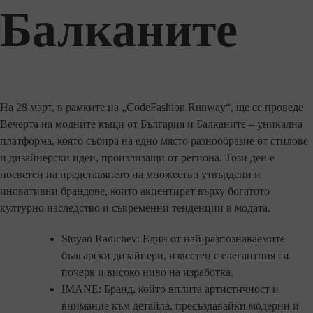
Балканите
На 28 март, в рамките на „CodeFashion Runway“, ще се проведе
Вечерта на модните къщи от България и Балканите – уникална
платформа, която събира на едно място разнообразие от стилове
и дизайнерски идеи, произлизащи от региона. Този ден е
посветен на представянето на множество утвърдени и
иновативни брандове, които акцентират върху богатото
културно наследство и съвременни тенденции в модата.
Stoyan Radichev: Един от най-разпознаваемите
български дизайнери, известен с елегантния си
почерк и високо ниво на изработка.
IMANE: Бранд, който вплита артистичност и
внимание към детайла, пресъздавайки модерни и