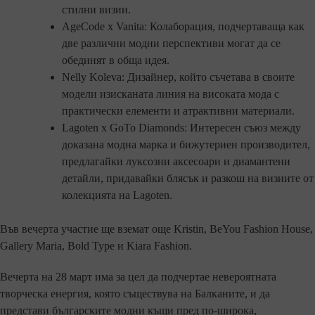
стилни визии.
AgeCode x Vanita: Колаборация, подчертаваща как
две различни модни перспективи могат да се
обединят в обща идея.
Nelly Koleva: Дизайнер, който съчетава в своите
модели изисканата линия на високата мода с
практически елементи и атрактивни материали.
Lagoten x GoTo Diamonds: Интересен съюз между
доказана модна марка и бижутериен производител,
предлагайки луксозни аксесоари и диамантени
детайли, придавайки блясък и разкош на визиите от
колекцията на Lagoten.
Във вечерта участие ще вземат още Kristin, BeYou Fashion House,
Gallery Maria, Bold Type и Kiara Fashion.
Вечерта на 28 март има за цел да подчертае невероятната
творческа енергия, която съществува на Балканите, и да
представи българските модни къщи пред по-широка,