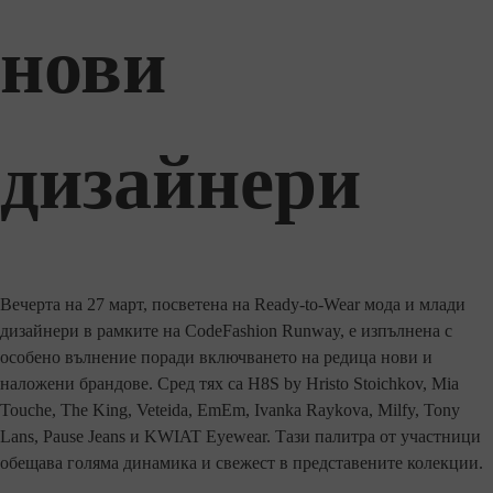
нови
дизайнери
Вечерта на 27 март, посветена на Ready-to-Wear мода и млади
дизайнери в рамките на CodeFashion Runway, е изпълнена с
особено вълнение поради включването на редица нови и
наложени брандове. Сред тях са H8S by Hristo Stoichkov, Mia
Touche, The King, Veteida, EmEm, Ivanka Raykova, Milfy, Tony
Lans, Pause Jeans и KWIAT Eyewear. Тази палитра от участници
обещава голяма динамика и свежест в представените колекции.