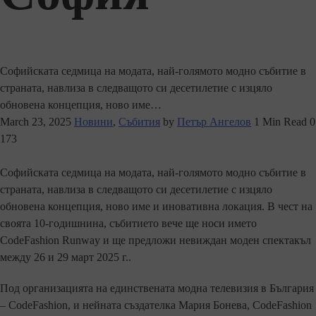
Софийската седмица на модата, най-голямото модно събитие в
страната, навлиза в следващото си десетилетие с изцяло
обновена концепция, ново име…
March 23, 2025
Новини
,
Събития
by
Петър Ангелов
1 Min Read
0
173
Софийската седмица на модата, най-голямото модно събитие в
страната, навлиза в следващото си десетилетие с изцяло
обновена концепция, ново име и иновативна локация. В чест на
своята 10-годишнина, събитието вече ще носи името
CodeFashion Runway и ще предложи невиждан моден спектакъл
между 26 и 29 март 2025 г..
Под организацията на единствената модна телевизия в България
– CodeFashion, и нейната създателка Мария Бонева, CodeFashion