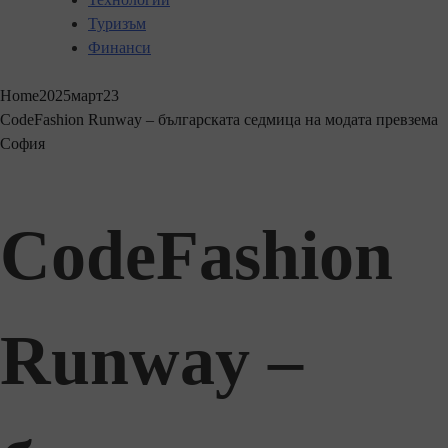
Туризъм
Финанси
Home
2025
март
23
CodeFashion Runway – българската седмица на модата превзема
София
CodeFashion
Runway –