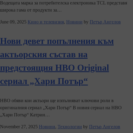
Водещата марка за потребителска електроника TCL представя
широка гама от продукти за…
June 09, 2025
Кино и телевизия
,
Новини
by
Петър Ангелов
Нови девет попълнения към
актьорския състав на
предстоящия HBO Original
сериал „Хари Потър“
HBO обяви кои актьори ще изпълняват ключови роли в
оригиналния сериал „Хари Потър“ В новия сериал на HBO
„Хари Потър“ Катрин…
November 27, 2025
Новини
,
Технологии
by
Петър Ангелов