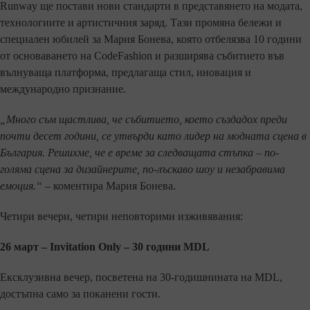
Runway ще постави нови стандарти в представянето на модата,
технологиите и артистичния заряд. Тази промяна бележи и
специален юбилей за Мария Бонева, която отбелязва 10 години
от основаването на CodeFashion и разширява събитието във
вълнуваща платформа, предлагаща стил, иновация и
международно признание.
„Много съм щастлива, че събитието, което създадох преди
почти десет години, се утвърди като лидер на модната сцена в
България. Решихме, че е време за следващата стъпка – по-
голяма сцена за дизайнерите, по-лъскаво шоу и незабравима
емоция.“
– коментира Мария Бонева.
Четири вечери, четири неповторими изживявания:
26 март – Invitation Only – 30 години MDL
Ексклузивна вечер, посветена на 30-годишнината на MDL,
достъпна само за поканени гости.