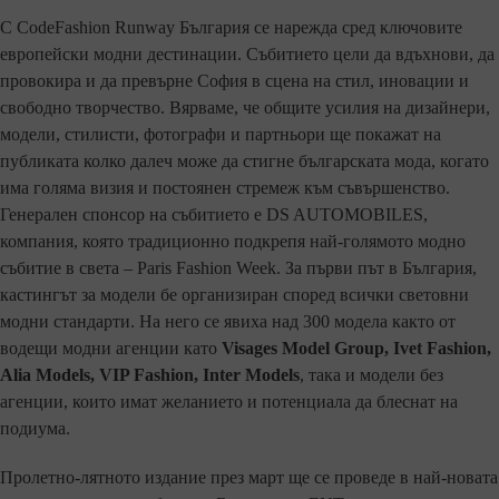
С CodeFashion Runway България се нарежда сред ключовите
европейски модни дестинации. Събитието цели да вдъхнови, да
провокира и да превърне София в сцена на стил, иновации и
свободно творчество. Вярваме, че общите усилия на дизайнери,
модели, стилисти, фотографи и партньори ще покажат на
публиката колко далеч може да стигне българската мода, когато
има голяма визия и постоянен стремеж към съвършенство.
Генерален спонсор на събитието е DS AUTOMOBILES,
компания, която традиционно подкрепя най-голямото модно
събитие в света – Paris Fashion Week. За първи път в България,
кастингът за модели бе организиран според всички световни
модни стандарти. На него се явиха над 300 модела както от
водещи модни агенции като
Visages Model Group, Ivet Fashion,
Alia Models, VIP Fashion, Inter Models
, така и модели без
агенции, които имат желанието и потенциала да блеснат на
подиума.
Пролетно-лятното издание през март ще се проведе в най-новата