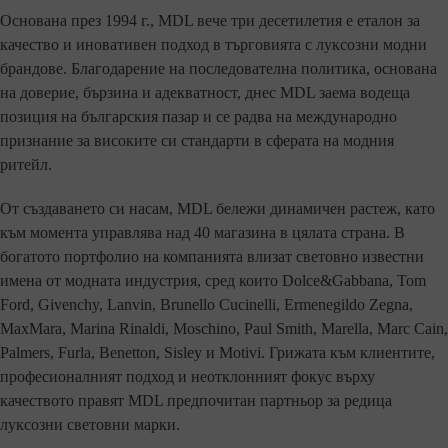
Основана през 1994 г., MDL вече три десетилетия е еталон за
качество и иновативен подход в търговията с луксозни модни
брандове. Благодарение на последователна политика, основана
на доверие, бързина и адекватност, днес MDL заема водеща
позиция на българския пазар и се радва на международно
признание за високите си стандарти в сферата на модния
ритейл.
От създаването си насам, MDL бележи динамичен растеж, като
към момента управлява над 40 магазина в цялата страна. В
богатото портфолио на компанията влизат световно известни
имена от модната индустрия, сред които Dolce&Gabbana, Tom
Ford, Givenchy, Lanvin, Brunello Cucinelli, Ermenegildo Zegna,
MaxMara, Marina Rinaldi, Moschino, Paul Smith, Marella, Marc Cain,
Palmers, Furla, Benetton, Sisley и Motivi. Грижата към клиентите,
професионалният подход и неотклонният фокус върху
качеството правят MDL предпочитан партньор за редица
луксозни световни марки.