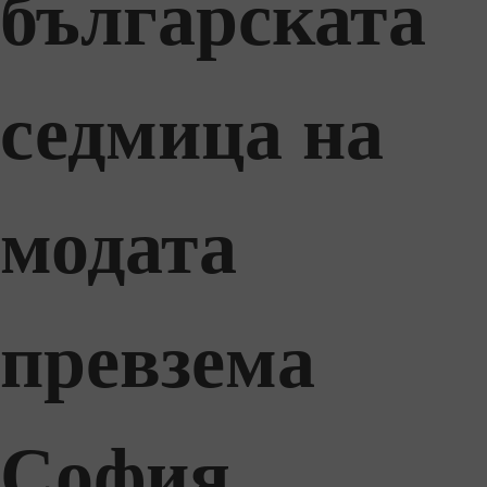
българската
седмица на
модата
превзема
София