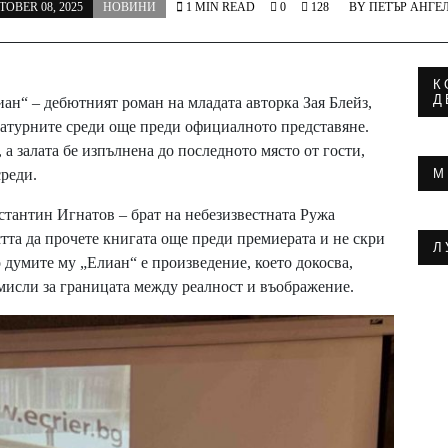
TOBER 08, 2025
НОВИНИ
1 MIN READ
0
128
BY
ПЕТЪР АНГЕ
К
Д
ан“ – дебютният роман на младата авторка Зая Блейз,
ратурните среди още преди официалното представяне.
а залата бе изпълнена до последното място от гости,
среди.
М
стантин Игнатов – брат на небезизвестната Ружа
тта да прочете книгата още преди премиерата и не скри
Л
о думите му „Елиан“ е произведение, което докосва,
амисли за границата между реалност и въображение.