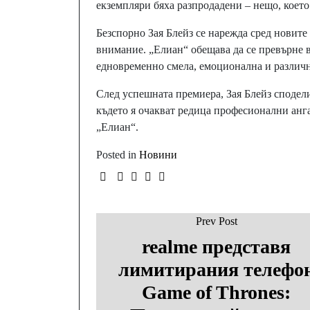
екземпляри бяха разпродадени – нещо, което
Безспорно Зая Блейз се нарежда сред новите 
внимание. „Елиан“ обещава да се превърне в
едновременно смела, емоционална и различн
След успешната премиера, Зая Блейз сподели
където я очакват редица професионални анг
„Елиан“.
Posted in
Новини
Prev Post
realme представя
лимитирания телефо
Game of Thrones: