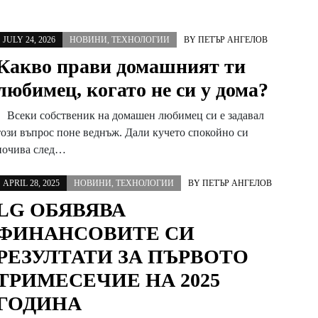
JULY 24, 2026
НОВИНИ
,
ТЕХНОЛОГИИ
BY
ПЕТЪР АНГЕЛОВ
Какво прави домашният ти
любимец, когато не си у дома?
Всеки собственик на домашен любимец си е задавал
този въпрос поне веднъж. Дали кучето спокойно си
почива след…
APRIL 28, 2025
НОВИНИ
,
ТЕХНОЛОГИИ
BY
ПЕТЪР АНГЕЛОВ
LG ОБЯВЯВА
ФИНАНСОВИТЕ СИ
РЕЗУЛТАТИ ЗА ПЪРВОТО
ТРИМЕСЕЧИЕ НА 2025
ГОДИНА