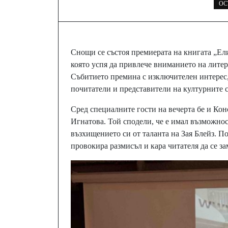
OC
Снощи се състоя премиерата на книгата „Ели
която успя да привлече вниманието на лите
Събитието премина с изключителен интерес, 
почитатели и представители на културните 
Сред специалните гости на вечерта бе и Кон
Игнатова. Той сподели, че е имал възможнос
възхищението си от таланта на Зая Блейз. П
провокира размисъл и кара читателя да се з