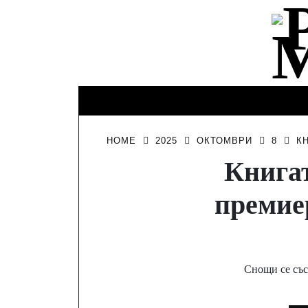
Skip
to
content
КИНО И
ИНТЕРЕСНО
ЛИЧНО
ТЕЛЕВИЗИЯ
HOME
2025
ОКТОМВРИ
8
К
Книгат
премиер
Снощи се със