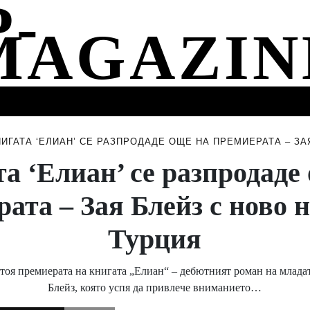
СТИ
МУЗИКА
СПОРТ
НОВИНИ
СЪБИТИЯ
НИГАТА ‘ЕЛИАН’ СЕ РАЗПРОДАДЕ ОЩЕ НА ПРЕМИЕРАТА – ЗА
а ‘Елиан’ се разпродаде
ата – Зая Блейз с ново 
Турция
тоя премиерата на книгата „Елиан“ – дебютният роман на младат
Блейз, която успя да привлече вниманието…