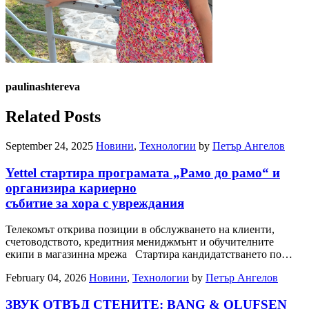
paulinashtereva
Related Posts
September 24, 2025
Новини
,
Технологии
by
Петър Ангелов
Yettel стартира програмата „Рамо до рамо“ и
организира кариерно
събитие за хора с увреждания
Телекомът открива позиции в обслужването на клиенти,
счетоводството, кредитния мениджмънт и обучителните
екипи в магазинна мрежа Стартира кандидатстването по…
February 04, 2026
Новини
,
Технологии
by
Петър Ангелов
ЗВУК ОТВЪД СТЕНИТЕ: BANG & OLUFSEN