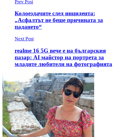
Prev Post
Колоездачите след инцидента:
„Асфалтът не беше причината за
падането“
Next Post
realme 16 5G вече е на българския
пазар: AI майстор на портрета за
младите любители на фотографията