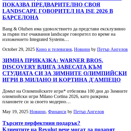
ПОКАЗВА ПРЕДВАРИТЕЛНО СВОЯ
LANDSCAPE ГОВОРИТЕЛ НА ISE 2026 В
БАРСЕЛОНА
Bang & Olufsen има удоволствието да представи ексклузивно
за първи път очаквания landscape говорител по време на
изложението Integrated Systems…
October 29, 2025
Кино и телевизия
,
Новини
by
Петър Ангелов
ЗИМНА ПРИКАЗКА: WARNER BROS.
DISCOVERY ВДИГА ЗАВЕСАТА КЪМ
СТУДИАТА СИ ЗА ЗИМНИТЕ ОЛИМПИЙСКИ
ИГРИ В МИЛАНО И КОРТИНА Д`АМПЕЦО
Домът на Олимпийските игри* отбелязва 100 дни до Зимните
олимпийски игри Milanо Cortina 2026, като разкрива
плановете си за своето модерно…
May 19, 2025
Новини
,
Финанси
by
Петър Ангелов
Търсите перфектния подарък?
Клиентите на Revolut вече могат да подарят