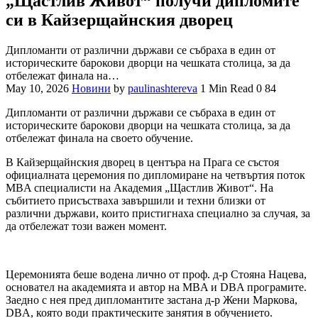
„Щастлив Живот“ получи дипломите
си в Кайзерщайнския дворец
Дипломанти от различни държави се събраха в един от
историческите барокови дворци на чешката столица, за да
отбележат финала на…
May 10, 2026
Новини
by
paulinashtereva
1 Min Read
0
84
Дипломанти от различни държави се събраха в един от
историческите барокови дворци на чешката столица, за да
отбележат финала на своето обучение.
В Кайзерщайнския дворец в центъра на Прага се състоя
официалната церемония по дипломиране на четвъртия поток
MBA специалисти на Академия „Щастлив Живот“. На
събитието присъстваха завършили и техни близки от
различни държави, които пристигнаха специално за случая, за
да отбележат този важен момент.
Церемонията беше водена лично от проф. д-р Стояна Нацева,
основател на академията и автор на MBA и DBA програмите.
Заедно с нея пред дипломантите застана д-р Жени Маркова,
DBA, която води практическите занятия в обучението.