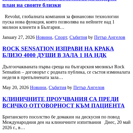
план на своите близки
Revolut, глобалната компания за финансови технологии
пуска нова функция, която позволява на нейните над 1
милион клиенти в България…
January 27, 2026
Новини
,
Спорт
,
Събития
by
Петър Ангелов
ROCK SENSATION ИЗПРАВИ НА КРАКА
БЛИЗО 4000 ДУШИ В ЗАЛА 1 НА НДК
Дългоочакваната първа среща на българския мюзикъл Rock
Sensation – договорът с родната публика, се състоя изминалата
неделя в препълнената зала…
May 20, 2026
Новини
,
Събития
by
Петър Ангелов
КЛИНИЧНИТЕ ПРОУЧВАНИЯ СА ПРЕДИ
ВСИЧКО ОТГОВОРНОСТ КЪМ ПАЦИЕНТА
Британското посолство бе домакин на дискусия по повод
Международния ден на клиничните изпитвания Днес, 20 май
2026 г., в…