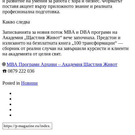
и развитие на умения за работа с хора и бизнес. Форматът
поставя акцент върху приложното знание и реалната
професионална подготовка.
Какво следва
Записванията за новия поток MBA и DBA програми на
Академия „Щастлив Живот“ вече започнаха. Предстои и
излизането на безплатната книга „100 трансформации“ —
сборник от реални случаи на завършили курсисти и клиенти
на академията от целия свят.
🌐
МВА Програми Архиви – Академия Щастлив Живот
☎️ 0879 222 036
Posted in
Новини