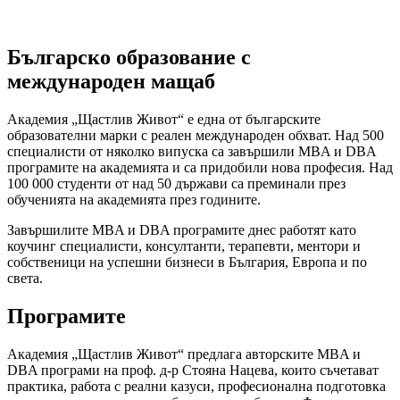
Българско образование с
международен мащаб
Академия „Щастлив Живот“ е една от българските
образователни марки с реален международен обхват. Над 500
специалисти от няколко випуска са завършили MBA и DBA
програмите на академията и са придобили нова професия. Над
100 000 студенти от над 50 държави са преминали през
обученията на академията през годините.
Завършилите MBA и DBA програмите днес работят като
коучинг специалисти, консултанти, терапевти, ментори и
собственици на успешни бизнеси в България, Европа и по
света.
Програмите
Академия „Щастлив Живот“ предлага авторските MBA и
DBA програми на проф. д-р Стояна Нацева, които съчетават
практика, работа с реални казуси, професионална подготовка