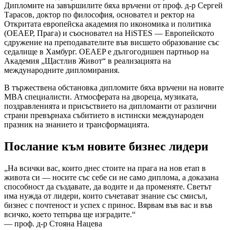
Дипломите на завършилите бяха връчени от проф. д-р Сергей
Тарасов, доктор по философия, основател и ректор на
Откритата европейска академия по икономика и политика
(OEAEP, Прага) и съосновател на HiSTES — Европейското
сдружение на преподавателите във висшето образование със
седалище в Хамбург. OEAEP е дългогодишен партньор на
Академия „Щастлив Живот“ в реализацията на
международните дипломирания.
В тържествена обстановка дипломите бяха връчени на новите
MBA специалисти. Атмосферата на двореца, музиката,
поздравленията и присъствието на дипломанти от различни
страни превърнаха събитието в истински международен
празник на знанието и трансформацията.
Послание към новите бизнес лидери
„На всички вас, които днес стоите на прага на нов етап в
живота си — носите със себе си не само диплома, а доказана
способност да създавате, да водите и да променяте. Светът
има нужда от лидери, които съчетават знание със смисъл,
бизнес с почтеност и успех с принос. Вярвам във вас и във
всичко, което тепърва ще изградите.“
— проф. д-р Стояна Нацева