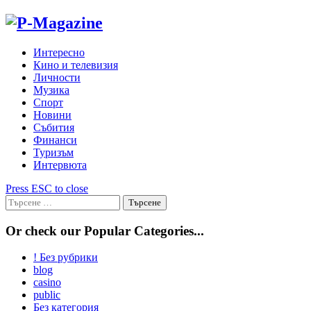
Skip
to
content
Интересно
Кино и телевизия
Личности
Музика
Спорт
Новини
Събития
Финанси
Туризъм
Интервюта
Press ESC to close
Търсене
за:
Or check our Popular Categories...
! Без рубрики
blog
casino
public
Без категория