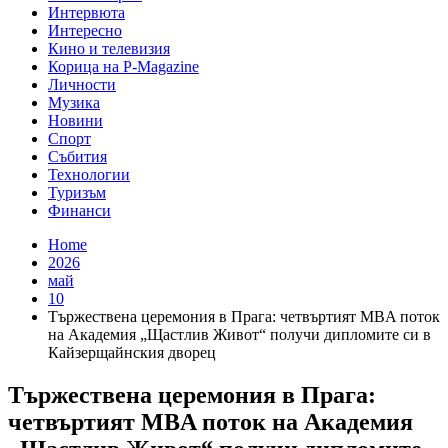
Интервюта
Интересно
Кино и телевизия
Корица на P-Magazine
Личности
Музика
Новини
Спорт
Събития
Технологии
Туризъм
Финанси
Home
2026
май
10
Тържествена церемония в Прага: четвъртият MBA поток
на Академия „Щастлив Живот“ получи дипломите си в
Кайзерщайнския дворец
Тържествена церемония в Прага:
четвъртият MBA поток на Академия