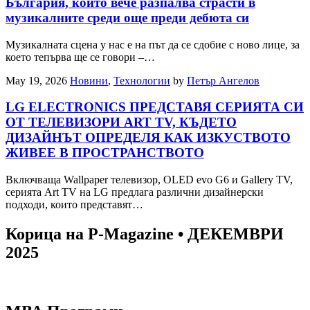
България, който вече разпалва страсти в
музикалните среди още преди дебюта си
Музикалната сцена у нас е на път да се сдобие с ново лице, за
което тепърва ще се говори –…
May 19, 2026
Новини
,
Технологии
by
Петър Ангелов
LG ELECTRONICS ПРЕДСТАВЯ СЕРИЯТА СИ
ОТ ТЕЛЕВИЗОРИ ART TV, КЪДЕТО
ДИЗАЙНЪТ ОПРЕДЕЛЯ КАК ИЗКУСТВОТО
ЖИВЕЕ В ПРОСТРАНСТВОТО
Включваща Wallpaper телевизор, OLED evo G6 и Gallery TV,
серията Art TV на LG предлага различни дизайнерски
подходи, които представят…
Корица на P-Magazine • ДЕКЕМВРИ
2025