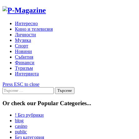
Skip
to
content
Интересно
Кино и телевизия
Личности
Музика
Спорт
Новини
Събития
Финанси
Туризъм
Интервюта
Press ESC to close
Търсене
за:
Or check our Popular Categories...
! Без рубрики
blog
casino
public
Без категория