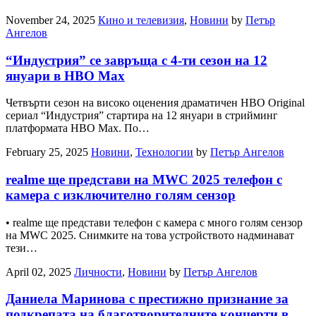
November 24, 2025
Кино и телевизия
,
Новини
by
Петър
Ангелов
“Индустрия” се завръща с 4-ти сезон на 12
януари в HBO Max
Четвърти сезон на високо оценения драматичен HBO Original
сериал “Индустрия” стартира на 12 януари в стрийминг
платформата HBO Max. По…
February 25, 2025
Новини
,
Технологии
by
Петър Ангелов
realme ще представи на MWC 2025 телефон с
камера с изключително голям сензор
• realme ще представи телефон с камера с много голям сензор
на MWC 2025. Снимките на това устройството надминават
тези…
April 02, 2025
Личности
,
Новини
by
Петър Ангелов
Даниела Маринова с престижно признание за
подкрепата на благотворителните концерти в