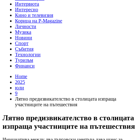
Интервюта
Интересно
Кино и телевизия
Корица на P-Magazine
Личности
Музика
Новини
Спорт
Събития
Технологии
Туризъм
Финанси
Home
2025
юли
9
Лятно предизвикателство в столицата изпраща
участниците на пътешествия
Лятно предизвикателство в столицата
изпраща участниците на пътешествия
Инициатива между два търговски центъра дава шанс за