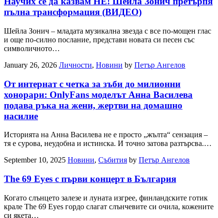
Научих се да казвам НЕ! Шейла Зонич претърпя
пълна трансформация (ВИДЕО)
Шейла Зонич – младата музикална звезда с все по-мощен глас
и още по-силно послание, представи новата си песен със
символичното…
January 26, 2026
Личности
,
Новини
by
Петър Ангелов
От интернат с четка за зъби до милионни
хонорари: OnlyFans моделът Анна Василева
подава ръка на жени, жертви на домашно
насилие
Историята на Анна Василева не е просто „жълта“ сензация –
тя е сурова, неудобна и истинска. И точно затова разтърсва.…
September 10, 2025
Новини
,
Събития
by
Петър Ангелов
The 69 Eyes с първи концерт в България
Когато слънцето залезе и луната изгрее, финландските готик
крале The 69 Eyes гордо слагат слънчевите си очила, кожените
си якета…