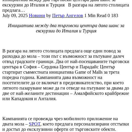
екскурзии до Италия и Турция В разгара на лятото столицата
предлага…
July 09, 2025
Новини
by
Петър Ангелов
1 Min Read
0
183
Инициатива между два търговски центъра дава шанс за
екскурзии до Италия и Турция
В разгара на лятото столицата предлага още един повод за
разходка до мола – този път с възможност за пътуване далеч
отвъд градските граници. Два от най-посещаваните търговски
центъра в София – Сердика Център и Парадайс Център
стартират съвместната инициатива Game of Malls за трета
поредна година. Кампанията дава възможност на
посетителите да се включат в предизвикателство, при което
лятното пазаруване може да ги отведе на пътуване за двама до
две от най-желаните дестинации – Амалфийското крайбрежие
или Кападокия и Анталия.
Кампанията се провежда чрез мобилното приложение на
двата мола –
SPOT
, което предлага персонализирани отстъпки
и достъп до ексклузивни оферти от търговските обекти.