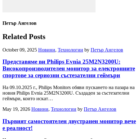
Петър Ангелов
Related Posts
October 09, 2025
Новини
,
Технологии
by
Петър Ангелов
Представяме ви Philips Evnia 25M2N3200U:
Високопроизводителен монитор за електронните
спортове за сериозни състезателни геймъри
На 09.10.2025 г., Philips Monitors обяви пускането на пазара на
новия Philips Evnia 25M2N3200U. Създаден за състезателни
геймъри, които искат…
May 19, 2026
Новини
,
Технологии
by
Петър Ангелов
Първият самостоятелен двустранен монитор вече
е реалност!