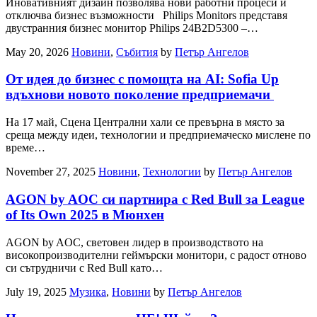
Иновативният дизайн позволява нови работни процеси и
отключва бизнес възможности Philips Monitors представя
двустранния бизнес монитор Philips 24B2D5300 –…
May 20, 2026
Новини
,
Събития
by
Петър Ангелов
От идея до бизнес с помощта на AI: Sofia Up
вдъхнови новото поколение предприемачи
На 17 май, Сцена Централни хали се превърна в място за
среща между идеи, технологии и предприемаческо мислене по
време…
November 27, 2025
Новини
,
Технологии
by
Петър Ангелов
AGON by AOC си партнира с Red Bull за League
of Its Own 2025 в Мюнхен
AGON by AOC, световен лидер в производството на
високопроизводителни геймърски монитори, с радост отново
си сътрудничи с Red Bull като…
July 19, 2025
Музика
,
Новини
by
Петър Ангелов