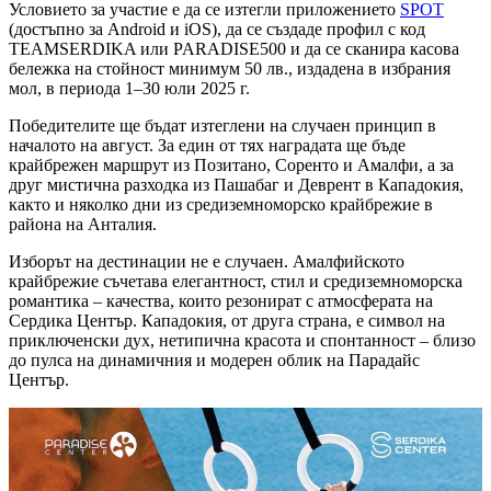
Условието за участие е да се изтегли приложението
SPOT
(достъпно за Android и iOS), да се създаде профил с код
TEAMSERDIKA или PARADISE500 и да се сканира касова
бележка на стойност минимум 50 лв., издадена в избрания
мол, в периода 1–30 юли 2025 г.
Победителите ще бъдат изтеглени на случаен принцип в
началото на август. За един от тях наградата ще бъде
крайбрежен маршрут из Позитано, Соренто и Амалфи, а за
друг мистична разходка из Пашабаг и Деврент в Кападокия,
както и няколко дни из средиземноморско крайбрежие в
района на Анталия.
Изборът на дестинации не е случаен. Амалфийското
крайбрежие съчетава елегантност, стил и средиземноморска
романтика – качества, които резонират с атмосферата на
Сердика Център. Кападокия, от друга страна, е символ на
приключенски дух, нетипична красота и спонтанност – близо
до пулса на динамичния и модерен облик на Парадайс
Център.