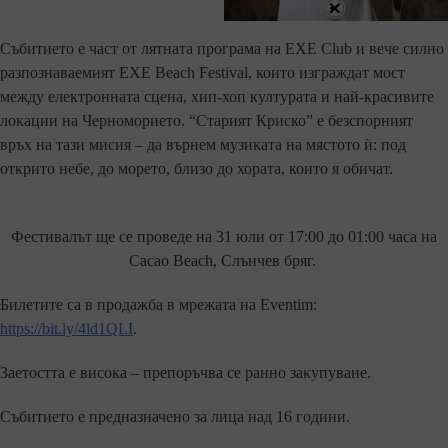
Събитието е част от лятната програма на EXE Club и вече силно
разпознаваемият EXE Beach Festival, които изграждат мост
между електронната сцена, хип-хоп културата и най-красивите
локации на Черноморието. “Старият Криско” е безспорният
връх на тази мисия – да върнем музиката на мястото ѝ: под
открито небе, до морето, близо до хората, които я обичат.
Фестивалът ще се проведе на 31 юли от 17:00 до 01:00 часа на
Cacao Beach, Слънчев бряг.
Билетите са в продажба в мрежата на Eventim:
https://bit.ly/4ld1QLI
.
Заетостта е висока – препоръчва се ранно закупуване.
Събитието е предназначено за лица над 16 години.