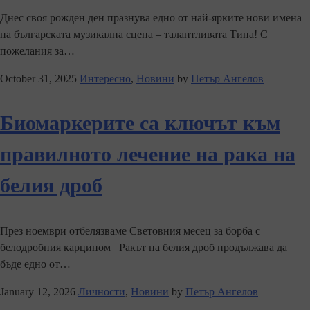
Днес своя рожден ден празнува едно от най-ярките нови имена
на българската музикална сцена – талантливата Тина! С
пожелания за…
October 31, 2025
Интересно
,
Новини
by
Петър Ангелов
Биомаркерите са ключът към
правилното лечение на рака на
белия дроб
През ноември отбелязваме Световния месец за борба с
белодробния карцином Ракът на белия дроб продължава да
бъде едно от…
January 12, 2026
Личности
,
Новини
by
Петър Ангелов