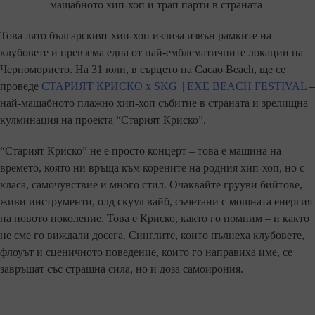
мащабното хип-хоп и трап парти в страната
Това лято българският хип-хоп излиза извън рамките на
клубовете и превзема една от най-емблематичните локации на
Черноморието. На 31 юли, в сърцето на Cacao Beach, ще се
проведе
СТАРИЯТ КРИСКО x SKG || EXE BEACH FESTIVAL
–
най-мащабното плажно хип-хоп събитие в страната и зрелищна
кулминация на проекта “Старият Криско”.
“Старият Криско” не е просто концерт – това е машина на
времето, която ни връща към корените на родния хип-хоп, но с
класа, самочувствие и много стил. Очаквайте грууви бийтове,
живи инструменти, олд скуул вайб, съчетани с мощната енергия
на новото поколение. Това е Криско, както го помним – и както
не сме го виждали досега. Синглите, които пълнеха клубовете,
флоуът и сценичното поведение, които го направиха име, се
завръщат със страшна сила, но и доза самоирония.