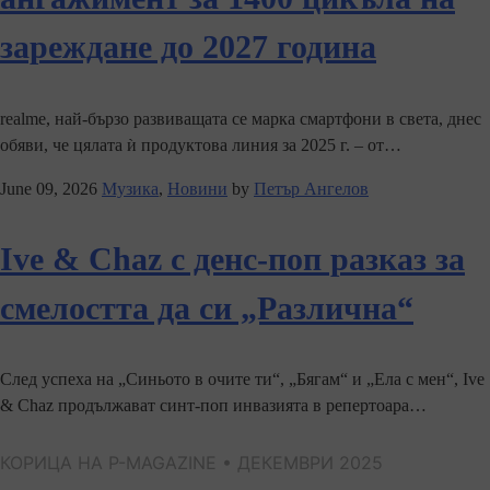
зареждане до 2027 година
realme, най-бързо развиващата се марка смартфони в света, днес
обяви, че цялата ѝ продуктова линия за 2025 г. – от…
June 09, 2026
Музика
,
Новини
by
Петър Ангелов
Ive & Chaz с денс-поп разказ за
смелостта да си „Различна“
След успеха на „Синьото в очите ти“, „Бягам“ и „Ела с мен“, Ive
& Chaz продължават синт-поп инвазията в репертоара…
КОРИЦА НА P-MAGAZINE • ДЕКЕМВРИ 2025