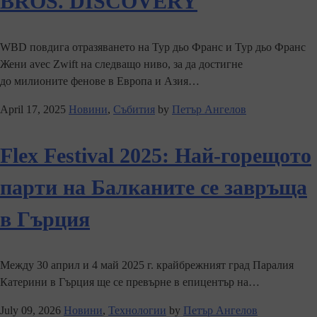
BROS. DISCOVERY
WBD повдига отразяването на Тур дьо Франс и Тур дьо Франс
Жени avec Zwift на следващо ниво, за да достигне
до милионите фенове в Европа и Азия…
April 17, 2025
Новини
,
Събития
by
Петър Ангелов
Flex Festival 2025: Най-горещото
парти на Балканите се завръща
в Гърция
Между 30 април и 4 май 2025 г. крайбрежният град Паралия
Катерини в Гърция ще се превърне в епицентър на…
July 09, 2026
Новини
,
Технологии
by
Петър Ангелов