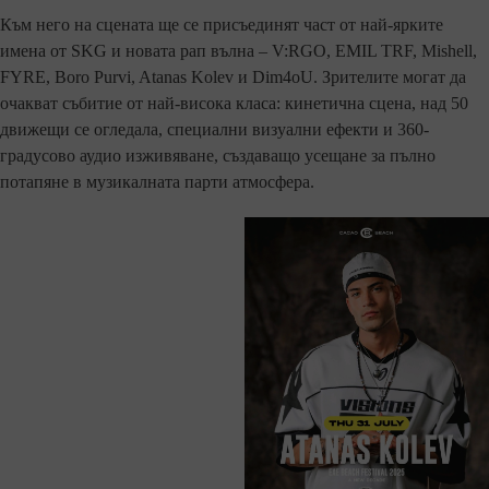
Към него на сцената ще се присъединят част от най-ярките
имена от SKG и новата рап вълна – V:RGO, EMIL TRF, Mishell,
FYRE, Boro Purvi, Atanas Kolev и Dim4oU. Зрителите могат да
очакват събитие от най-висока класа: кинетична сцена, над 50
движещи се огледала, специални визуални ефекти и 360-
градусово аудио изживяване, създаващо усещане за пълно
потапяне в музикалната парти атмосфера.