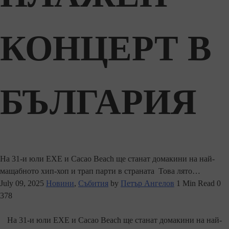
КОНЦЕРТ В
БЪЛГАРИЯ
На 31-и юли EXE и Cacao Beach ще станат домакини на най-
мащабното хип-хоп и трап парти в страната Това лято…
July 09, 2025
Новини
,
Събития
by
Петър Ангелов
1 Min Read
0
378
На 31-и юли EXE и Cacao Beach ще станат домакини на най-