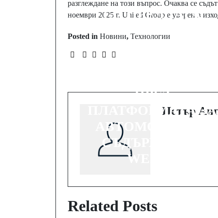
разглеждане на този въпрос. Очаква се съдъ
LG ПРЕДЛАГА
ноември 2025 г. United Group е уверен в изх
ПРЕМИУМ
Posted in
Новини
,
Технологии
СТРИЙМИНГ ЗА
НОВИТЕ МОДЕЛИ
НА KIA В ЕВРОПА
ЧРЕЗ
ПЛАТФОРМАТА ЗА
Петър Анг
АВТОМОБИЛНО
СЪДЪРЖАНИЕ
WEBOS
Related Posts