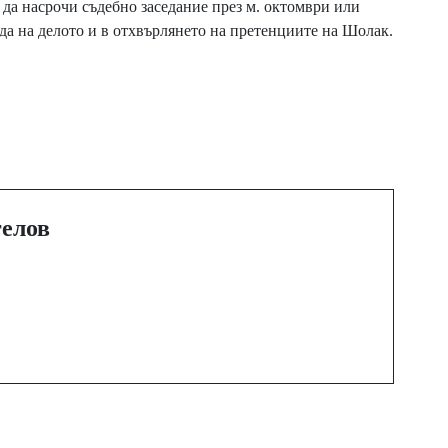
т да насрочи съдебно заседание през м. октомври или
ода на делото и в отхвърлянето на претенциите на Шолак.
Next Post
Yettel предлага iPhone
15 128 GB с 200 лв.
намаление при
покупка онлайн
елов