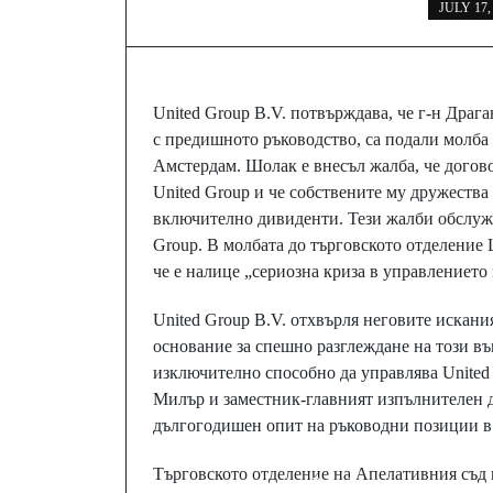
JULY 17,
United Group B.V. потвърждава, че г-н Драг
с предишното ръководство, са подали молба
Амстердам. Шолак е внесъл жалба, че догово
United Group и че собствените му дружества
включително дивиденти. Тези жалби обслужв
Group. В молбата до търговското отделение 
че е налице „сериозна криза в управлението
United Group B.V. отхвърля неговите искания
основание за спешно разглеждане на този въ
изключително способно да управлява United
Милър и заместник-главният изпълнителен 
дългогодишен опит на ръководни позиции в
Търговското отделение на Апелативния съд
Prev Post