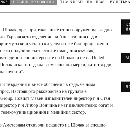
 2025
НОВИНИ
,
ТЕХНОЛОГИИ
1 MIN READ
0
340
BY
ПЕТЪР 
К
Д
ан Шолак, чрез притежаваните от него дружества, заедно
 до Търговското отделение на Апелативния съд в
рът му за консултантски услуги не е бил продължен от
 не са получили съответните плащания към тях,
ат единствено интересите на Шолак, а не на United
М
Шолак иска от съда да вземе спешни мерки, като твърди,
 на групата“.
 и твърдения и внесе обяснения в съда, че няма
Л
прос. Настоящото ръководство на групата е
 Group. Новият главен изпълнителен директор г-н Стан
директор г-н Либор Вончина имат изключително богат и
 телекомуникационния и медийния сектор.
 в Амстердам отхвърли искането на Шолак за спешно