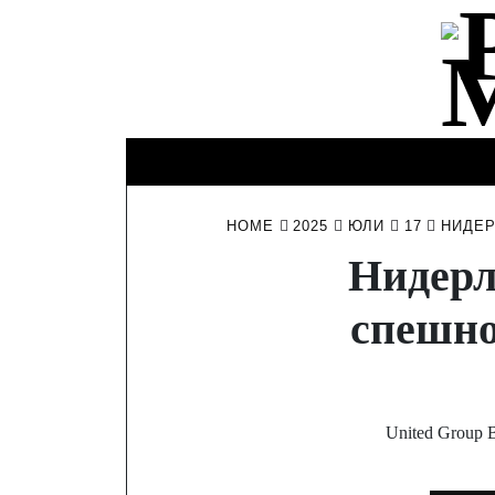
Skip
to
content
КИНО И
ИНТЕРЕСНО
ЛИЧНО
ТЕЛЕВИЗИЯ
HOME
2025
ЮЛИ
17
НИДЕР
Нидерл
спешно
United Group 