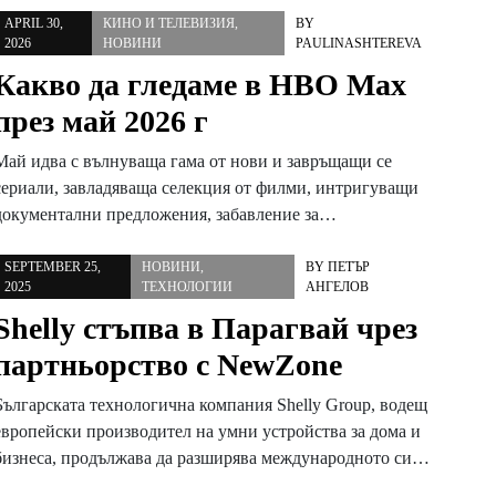
APRIL 30,
КИНО И ТЕЛЕВИЗИЯ
,
BY
2026
НОВИНИ
PAULINASHTEREVA
Какво да гледаме в HBO Max
през май 2026 г
Май идва с вълнуваща гама от нови и завръщащи се
сериали, завладяваща селекция от филми, интригуващи
документални предложения, забавление за…
SEPTEMBER 25,
НОВИНИ
,
BY
ПЕТЪР
2025
ТЕХНОЛОГИИ
АНГЕЛОВ
Shelly стъпва в Парагвай чрез
партньорство с NewZone
Българската технологична компания Shelly Group, водещ
европейски производител на умни устройства за дома и
бизнеса, продължава да разширява международното си…