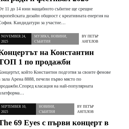
От 11 до 14 юни мащабното събитие ще срещне
европейската дизайн общност с креативната енергия на
София. Кандидатури за участие…
NOVEMBER 24,
МУЗИКА
,
НОВИНИ
,
BY
ПЕТЪР
2025
СЪБИТИЯ
АНГЕЛОВ
Концертът на Константин
ТОП 1 по продажби
Концертът, който Константин подготвя за своите фенове
в зала Арена 8888, печели първо място по
продажби.Според класация на най-популярната
платформа…
SEPTEMBER 10,
НОВИНИ
,
BY
ПЕТЪР
2025
СЪБИТИЯ
АНГЕЛОВ
The 69 Eyes с първи концерт в