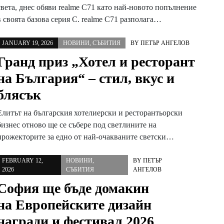
света, днес обяви realme C71 като най-новото попълнение
в своята базова серия C. realme C71 разполага…
JANUARY 19, 2026
НОВИНИ
,
СЪБИТИЯ
BY
ПЕТЪР АНГЕЛОВ
Гранд приз „Хотел и ресторант
на България“ – стил, вкус и
блясък
Елитът на българския хотелиерски и ресторантьорски
бизнес отново ще се събере под светлините на
прожекторите за едно от най-очакваните светски…
FEBRUARY 12,
НОВИНИ
,
BY
ПЕТЪР
2026
СЪБИТИЯ
АНГЕЛОВ
София ще бъде домакин
на Европейските дизайн
награди и фестивал 2026