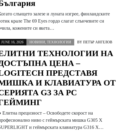
България
Когато слънцето залезе и луната изгрее, финландските
готик крале The 69 Eyes гордо слагат слънчевите си
очила, кожените си якета…
JUNE 16, 2026
НОВИНИ
,
ТЕХНОЛОГИИ
BY
ПЕТЪР АНГЕЛОВ
ЕЛИТНИ ТЕХНОЛОГИИ НА
ДОСТЪПНА ЦЕНА –
LOGITECH ПРЕДСТАВЯ
МИШКА И КЛАВИАТУРА ОТ
СЕРИЯТА G3 ЗА PC
ГЕЙМИНГ
● Елитна прецизност – Освободете скорост на
професионално ниво с геймърската мишка G305 X
SUPERLIGHT и геймърската клавиатура G316 X…