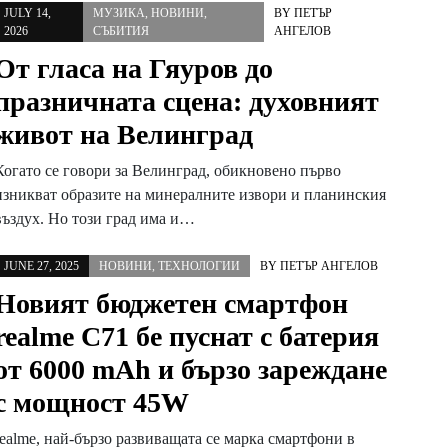
JULY 14,
МУЗИКА
,
НОВИНИ
,
BY
ПЕТЪР
2026
СЪБИТИЯ
АНГЕЛОВ
От гласа на Гяуров до
празничната сцена: духовният
живот на Велинград
Когато се говори за Велинград, обикновено първо
изникват образите на минералните извори и планинския
въздух. Но този град има и…
JUNE 27, 2025
НОВИНИ
,
ТЕХНОЛОГИИ
BY
ПЕТЪР АНГЕЛОВ
Новият бюджетен смартфон
realme C71 бе пуснат с батерия
от 6000 mAh и бързо зареждане
с мощност 45W
realme, най-бързо развиващата се марка смартфони в