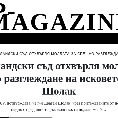
СТИ
МУЗИКА
СПОРТ
НОВИНИ
СЪБИТИЯ
ЛАНДСКИ СЪД ОТХВЪРЛЯ МОЛБАТА ЗА СПЕШНО РАЗГЛЕЖДА
андски съд отхвърля мол
 разглеждане на исковете
Шолак
B.V. потвърждава, че г-н Драган Шолак, чрез притежаваните от н
заедно с предишното ръководство, са подали молба…