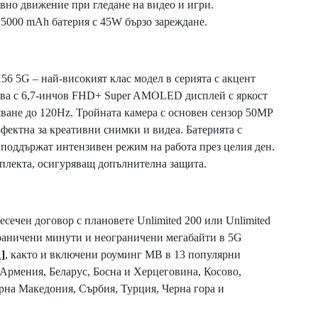
вно движение при гледане на видео и игри.
 5000 mAh батерия с 45W бързо зареждане.
6 5G – най-високият клас модел в серията с акцент
ва с 6,7-инчов FHD+ Super AMOLED дисплей с яркост
яване до 120Hz. Тройната камера с основен сензор 50MP
фектна за креативни снимки и видеа. Батерията с
поддържат интензивен режим на работа през целия ден.
плекта, осигуряващ допълнителна защита.
сечен договор с плановете Unlimited 200 или Unlimited
раничени минути и неограничени мегабайти в 5G
1]
, както и включени роуминг МB в 13 популярни
 Армения, Беларус, Босна и Херцеговина, Косово,
рна Македония, Сърбия, Турция, Черна гора и