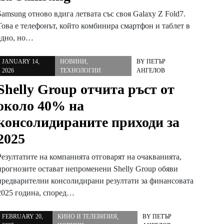
Samsung отново вдига летвата със своя Galaxy Z Fold7.
Това е телефонът, който комбинира смартфон и таблет в
едно, но…
JANUARY 14,
НОВИНИ
,
BY
ПЕТЪР
2026
ТЕХНОЛОГИИ
АНГЕЛОВ
Shelly Group отчита ръст от
около 40% на
консолидираните приходи за
2025
Резултатите на компанията отговарят на очакванията,
прогнозите остават непроменени Shelly Group обяви
предварителни консолидирани резултати за финансовата
2025 година, според…
FEBRUARY 20,
КИНО И ТЕЛЕВИЗИЯ
,
BY
ПЕТЪР