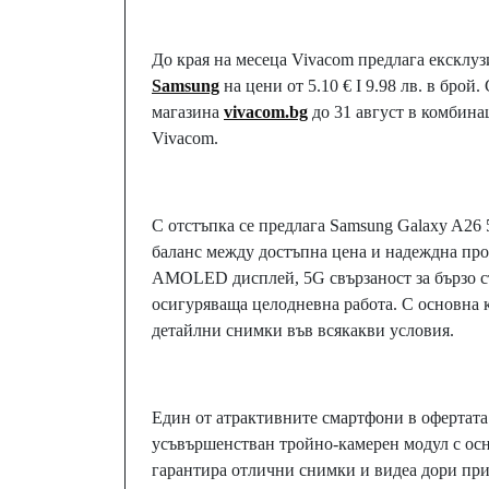
До края на месеца Vivacom предлага ексклу
Samsung
на цени от 5.10 € I 9.98 лв. в бро
магазина
vivacom.bg
до 31 август в комбина
Vivacom.
С отстъпка се предлага Samsung Galaxy A26 
баланс между достъпна цена и надеждна про
AMOLED дисплей, 5G свързаност за бързо съ
осигуряваща целодневна работа. С основна к
детайлни снимки във всякакви условия.
Един от атрактивните смартфони в офертата 
усъвършенстван тройно-камерен модул с осн
гарантира отлични снимки и видеа дори пр