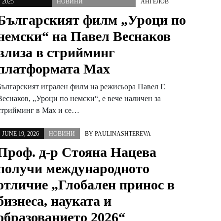
2025
НОВИНИ
АНГЕЛОВ
Българският филм „Уроци по
немски“ на Павел Веснаков
влиза в стрийминг
платформата Max
Българският игрален филм на режисьора Павел Г.
Веснаков, „Уроци по немски“, е вече наличен за
стрийминг в Max и се…
JUNE 19, 2026
НОВИНИ
BY
PAULINASHTEREVA
Проф. д-р Стояна Нацева
получи международното
отличие „Глобален принос в
бизнеса, науката и
образованието 2026“