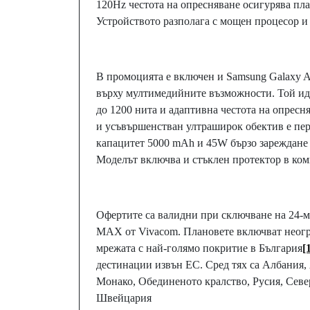
120Hz честота на опресняване осигурява пла
Устройството разполага с мощен процесор и
В промоцията е включен и Samsung Galaxy A5
върху мултимедийните възможности. Той ид
до 1200 нита и адаптивна честота на опресн
и усъвършенстван ултраширок обектив е пер
капацитет 5000 mAh и 45W бързо зареждане 
Моделът включва и стъклен протектор в ком
Офертите са валидни при сключване на 24-ме
MAX от Vivacom. Плановете включват неог
мрежата с най-голямо покритие в България
[
дестинации извън ЕС. Сред тях са Албания,
Монако, Обединеното кралство, Русия, Севе
Швейцария