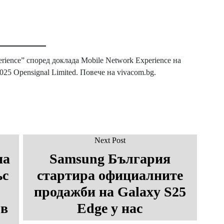
ience” според доклада Mobile Network Experience на
2025 Opensignal Limited. Повече на vivacom.bg.
Next Post
на
Samsung България
ъс
стартира официалните
продажби на Galaxy S25
 в
Edge у нас