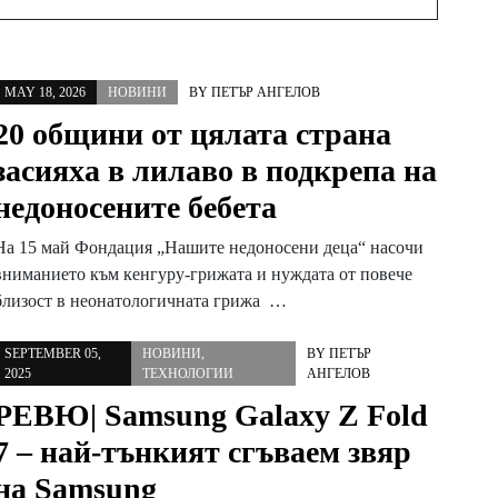
MAY 18, 2026
НОВИНИ
BY
ПЕТЪР АНГЕЛОВ
20 общини от цялата страна
засияха в лилаво в подкрепа на
недоносените бебета
На 15 май Фондация „Нашите недоносени деца“ насочи
вниманието към кенгуру-грижата и нуждата от повече
близост в неонатологичната грижа …
SEPTEMBER 05,
НОВИНИ
,
BY
ПЕТЪР
2025
ТЕХНОЛОГИИ
АНГЕЛОВ
РЕВЮ| Samsung Galaxy Z Fold
7 – най-тънкият сгъваем звяр
на Samsung