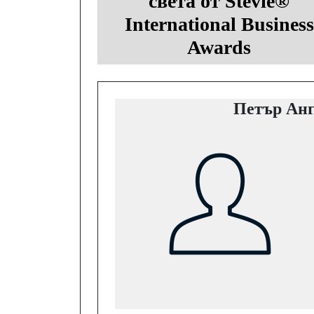
света от Stevie®
International Business
Awards
Петър Анг