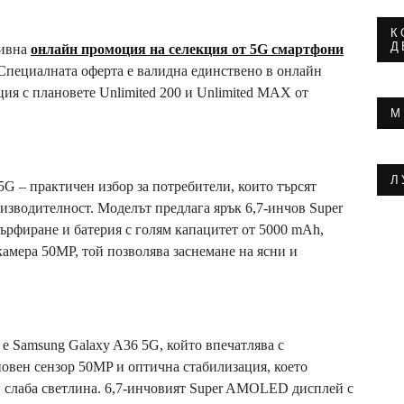
К
Д
зивна
онлайн промоция на селекция от 5G смартфони
й. Специалната оферта е валидна единствено в онлайн
ция с плановете Unlimited 200 и Unlimited MAX от
М
Л
5G – практичен избор за потребители, които търсят
изводителност. Моделът предлага ярък 6,7-инчов Super
рфиране и батерия с голям капацитет от 5000 mAh,
амера 50MP, той позволява заснемане на ясни и
е Samsung Galaxy A36 5G, който впечатлява с
овен сензор 50MP и оптична стабилизация, което
и слаба светлина. 6,7-инчовият Super AMOLED дисплей с