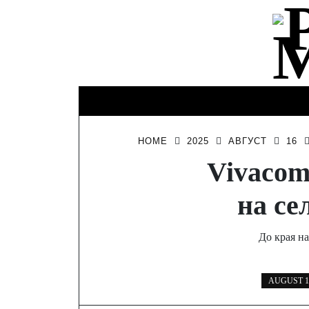
Skip
to
content
КИНО И
ИНТЕРЕСНО
ЛИЧНО
ТЕЛЕВИЗИЯ
HOME
2025
АВГУСТ
16
Vivacom
на се
До края н
AUGUST 16