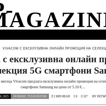
СТИ
МУЗИКА
СПОРТ
НОВИНИ
СЪБИТИЯ
VIVACOM С ЕКСКЛУЗИВНА ОНЛАЙН ПРОМОЦИЯ НА СЕЛЕК
 с ексклузивна онлайн 
лекция 5G смартфони S
а месеца Vivacom предлага ексклузивна онлайн промоция на селе
смартфони Samsung на цени от 5.10 €…
, 2025
НОВИНИ
,
ТЕХНОЛОГИИ
1 MIN READ
0
327
BY
ПЕТЪР