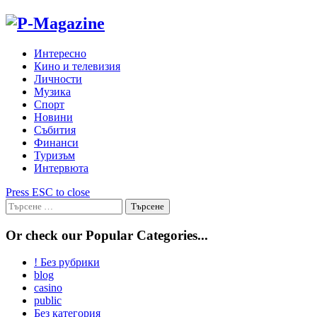
Skip
to
content
Интересно
Кино и телевизия
Личности
Музика
Спорт
Новини
Събития
Финанси
Туризъм
Интервюта
Press ESC to close
Търсене
за:
Or check our Popular Categories...
! Без рубрики
blog
casino
public
Без категория