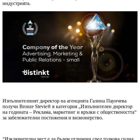
индустрията.
Изпълнителният директор на агенцията Галина Паунчева
получи Bronze Stevie® в категория „Изпълнителен директор
на годината – Реклама, маркетинг и връзки с обществеността“
за забележителни постижения и визионерство.
“Изключителна чест е да бъдем отличени сред толкова силна