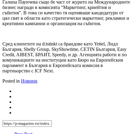
Галина Паунчева също бе част от журито на Международните
бизнес награди в комисията “Маркетинг, криейтив и
събития”. В това си качество тя оценяваше кандидатури от
цял свят в области като стратегически маркетинг, рекламни и
креативни кампании и организация на събития.
Сред клиентите на d:istinkt са брандове като Yettel, Лидл
България, Shelly Group, SkyShowtime, CETIN България, Easy
Credit, AIBEST, БРАИТ, Speedy, и др. Агенцията работи и по
комуникациите на институции като Бюро на Европейския
парламент в България и Европейската комисия в
партньорство с ICF Next.
Posted in
Новини