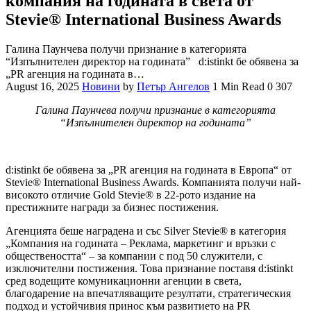
компания на годината в света от
Stevie® International Business Awards
Галина Паунчева получи признание в категорията
“Изпълнителен директор на годината” d:istinkt бе обявена за
„PR агенция на годината в…
August 16, 2025
Новини
by
Петър Ангелов
1 Min Read
0
307
Галина Паунчева получи признание в категорията
“Изпълнителен директор на годината”
d:istinkt бе обявена за „PR агенция на годината в Европа“ от
Stevie® International Business Awards. Компанията получи най-
високото отличие Gold Stevie® в 22-рото издание на
престижните награди за бизнес постижения.
Агенцията беше наградена и със Silver Stevie® в категория
„Компания на годината – Реклама, маркетинг и връзки с
обществеността“ – за компании с под 50 служители, с
изключителни постижения. Това признание поставя d:istinkt
сред водещите комуникационни агенции в света,
благодарение на впечатляващите резултати, стратегическия
подход и устойчивия принос към развитието на PR