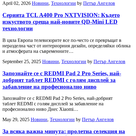
April 02, 2026
Новини
,
Технологии
by
Петър Ангелов
Серията TCL A400 Pro NXTVISION: Където
изкуството среща най-новите QD-Mini LED
технологии
В цяла Европа телевизорите все по-често се превръщат в
неразделна част от интериорния дизайн, определяйки облика
и атмосферата на съвременните…
September 25, 2025
Новини
,
Технологии
by
Петър Ангелов
Запознайте се с REDMI Pad 2 Pro Series, най-
добрият таблет REDMI с голям дисплей за
забавление на професионално ниво
Запознайте се с REDMI Pad 2 Pro Series, най-добрият
таблет REDMI с голям дисплей за забавление на
професионално ниво Днес Xiaomi…
May 29, 2025
Новини
,
Технологии
by
Петър Ангелов
За всяка важна минута: пролетна селекция на