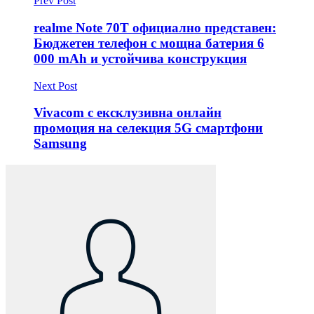
Prev Post
realme Note 70T официално представен:
Бюджетен телефон с мощна батерия 6
000 mAh и устойчива конструкция
Next Post
Vivacom с ексклузивна онлайн
промоция на селекция 5G смартфони
Samsung