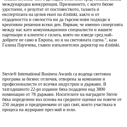
международна конкуренция. Признанието, с което бяхме
удостоени, е резултат от постоянството, таланта и
експертизата на целия екип на d:istinkt, както и от
отдадеността и смелостта ни да търсим нови подходи и
креативни решения всеки ден. Вярвам, че именно синергията
между нас като комуникационни специалисти и нашите
партньори и клиенти е силата, която ни изведе сред най-
добрите не само в Европа, но и на световната сцена.”, каза
Галина Паунчева, главен изпълнителен директор на d:istinkt.
Stevie® International Business Awards са водеща световна
програма за бизнес отличия, отворена за компании и
професионалисти от всички индустрии и държави. В
тазгодишното 22-ро издание бяха подадени над 3800
номинации от 78 държави. Носителите на наградите Stevie
бяха определени въз основа на средните оценки на повече от
250 лидери и предприемачи от цял свят, които участваха в
процеса на журиране през май и юли.