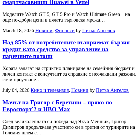
смартчасовници Huawei в Yettel
Моделите Watch GT 5, GT 5 Pro и Watch Ultimate Green – на
още по-добри цени в цялата търговска мрежа…
March 18, 2026
Новини
,
Финанси
by
Петър Ангелов
Над 85% от потребителите възприемат бързия
кредит като средство за управление на
паричните потоци
Хората залагат на стриктно планиране на семейния бюджет и
личен контакт с консултант за справяне с неочаквани разходи,
сочи проучване…
July 04, 2026
Кино и телевизия
,
Новини
by
Петър Ангелов
Мачът на Григор с Беретини – пряко по
Евроспорт`2 и НВО Мах
След великолепната си победа над Якуб Меншик, Григор
Димитров продължава участието си в третия от турнирите на
Големия шлем с…