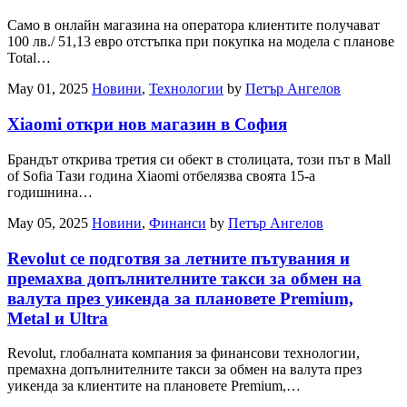
Само в онлайн магазина на оператора клиентите получават
100 лв./ 51,13 евро отстъпка при покупка на модела с планове
Total…
May 01, 2025
Новини
,
Технологии
by
Петър Ангелов
Xiaomi откри нов магазин в София
Брандът открива третия си обект в столицата, този път в Mall
of Sofia Тази година Xiaomi отбелязва своята 15-а
годишнина…
May 05, 2025
Новини
,
Финанси
by
Петър Ангелов
Revolut се подготвя за летните пътувания и
премахва допълнителните такси за обмен на
валута през уикенда за плановете Premium,
Metal и Ultra
Revolut, глобалната компания за финансови технологии,
премахна допълнителните такси за обмен на валута през
уикенда за клиентите на плановете Premium,…