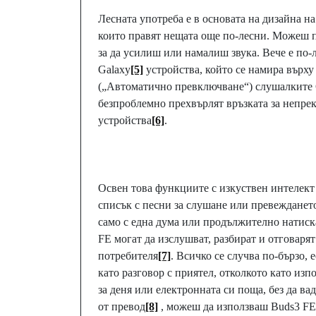
Лесната употреба е в основата на дизайна н
които правят нещата още по-лесни. Можеш пр
за да усилиш или намалиш звука. Вече е по-л
Galaxy
[5]
устройства, който се намира върху
(„Автоматично превключване“) слушалките G
безпроблемно прехвърлят връзката за непре
устройства
[6]
.
Освен това функциите с изкуствен интелект 
списък с песни за слушане или превеждането
само с една дума или продължително натиска
FE могат да изслушват, разбират и отговарят
потребителя
[7]
. Всичко се случва по-бързо, 
като разговор с приятел, отколкото като из
за деня или електронната си поща, без да в
от превод
[8]
, можеш да използваш Buds3 FE 