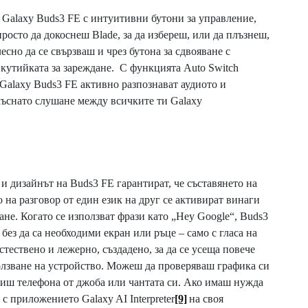
а Galaxy Buds3 FE с интуитивни бутони за управление,
осто да докоснеш Blade, за да избереш, или да плъзнеш,
есно да се свързваш и чрез бутона за сдвояване с
 кутийката за зареждане. С функцията Auto Switch
alaxy Buds3 FE активно разпознават аудиото и
къснато слушане между всичките ти Galaxy
и дизайнът на Buds3 FE гарантират, че съставянето на
 на разговор от един език на друг се активират винаги
не. Когато се използват фрази като „Hey Google“, Buds3
 без да са необходими екран или ръце – само с гласа на
естествено и лежерно, създадено, за да се усеща повече
ползване на устройство. Можеш да проверяваш графика си
адиш телефона от джоба или чантата си. Ако имаш нужда
с приложението Galaxy AI Interpreter
[9]
на своя