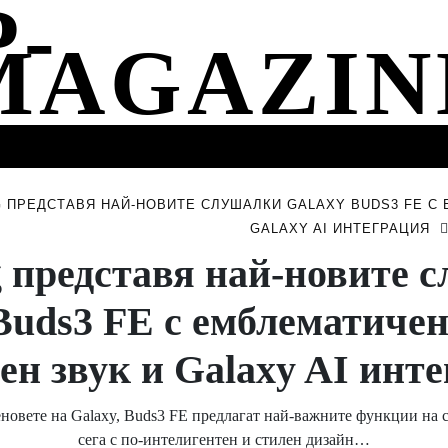
СТИ
МУЗИКА
СПОРТ
НОВИНИ
СЪБИТИЯ
 ПРЕДСТАВЯ НАЙ-НОВИТЕ СЛУШАЛКИ GALAXY BUDS3 FE С 
GALAXY AI ИНТЕГРАЦИЯ
 представя най-новите 
Buds3 FE с емблематичен
ен звук и Galaxy AI инт
еновете на Galaxy, Buds3 FE предлагат най-важните функции на с
сега с по-интелигентен и стилен дизайн…