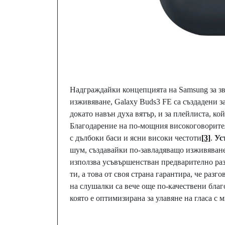
Надграждайки концепцията на Samsung за зву
изживяване, Galaxy Buds3 FE са създадени з
докато навън духа вятър, и за плейлиста, ко
Благодарение на по-мощния високоговорите
с дълбоки баси и ясни високи честоти
[3]
.
Ус
шум, създавайки по-завладяващо изживяван
използва усъвършенстван предварително раз
ти, а това от своя страна гарантира, че раз
на слушалки са вече още по-качествени бла
която е оптимизирана за улавяне на гласа с 