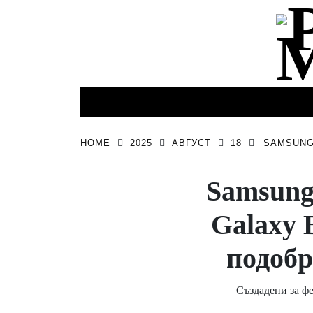
Skip
to
content
КИНО И
ИНТЕРЕСНО
ЛИЧНО
ТЕЛЕВИЗИЯ
HOME
2025
АВГУСТ
18
SAMSUNG
Samsung
Galaxy 
подобр
Създадени за ф