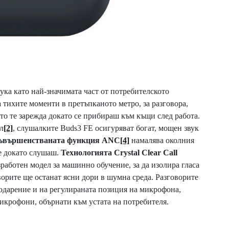
ка като най-значимата част от потребителското
а тихите моменти в претъпканото метро, за разговора,
йто те зарежда докато се прибираш към къщи след работа.
л
[2]
, слушалките Buds3 FE осигуряват богат, мощен звук
ъвършенстваната функция ANC
[4]
намалява околния
е докато слушаш.
Технологията Crystal Clear Call
работен модел за машинно обучение, за да изолира гласа
говорите ще останат ясни дори в шумна среда. Разговорите
годарение и на регулираната позиция на микрофона,
микрофони, обърнати към устата на потребителя.