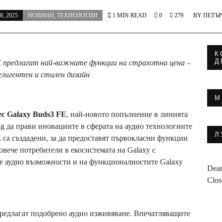
, 2025
НОВИНИ
,
ТЕХНОЛОГИИ
1 MIN READ
0
279
BY
ПЕТЪР
К
Д
FE предлагат най-важните функции на страхотна цена –
елигентен и стилен дизайн
М
нес Galaxy Buds3 FE
, най-новото попълнение в линията
ng да прави иновациите в сферата на аудио технологиите
Л
E са създадени, за да предоставят първокласни функции
овече потребители в екосистемата на Galaxy с
е аудио възможности и на функционалностите Galaxy
Dear
Clos
 предлагат подобрено аудио изживяване. Впечатляващите