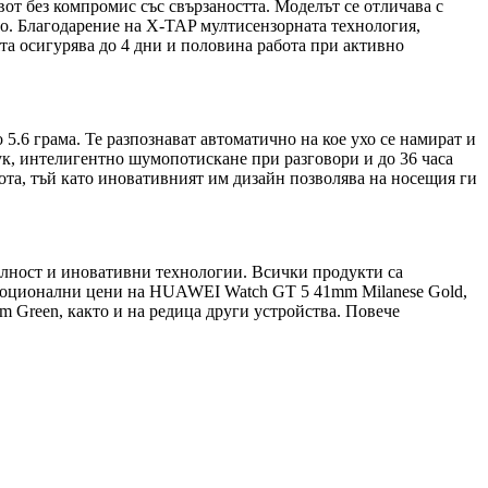
т без компромис със свързаността. Моделът се отличава с
о. Благодарение на X-TAP мултисензорната технология,
та осигурява до 4 дни и половина работа при активно
5.6 грама. Те разпознават автоматично на кое ухо се намират и
ук, интелигентно шумопотискане при разговори и до 36 часа
бота, тъй като иновативният им дизайн позволява на носещия ги
налност и иновативни технологии. Всички продукти са
ромоционални цени на HUAWEI Watch GT 5 41mm Milanese Gold,
m Green, както и на редица други устройства. Повече