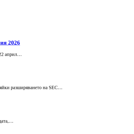
рия 2026
 22 април…
епяйки разширяването на SEC…
едата,…