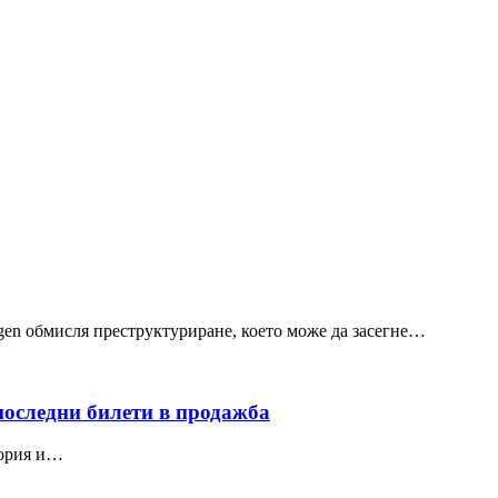
gen обмисля преструктуриране, което може да засегне…
последни билети в продажба
лория и…