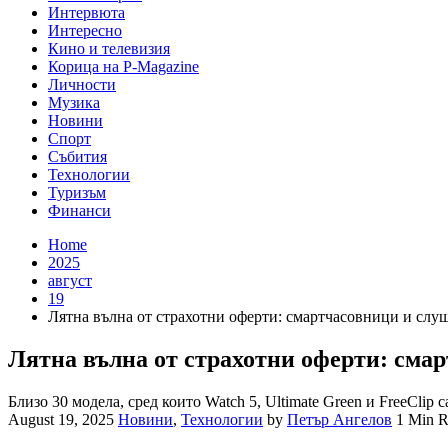
Интервюта
Интересно
Кино и телевизия
Корица на P-Magazine
Личности
Музика
Новини
Спорт
Събития
Технологии
Туризъм
Финанси
Home
2025
август
19
Лятна вълна от страхотни оферти: смартчасовници и слуш
Лятна вълна от страхотни оферти: смар
Близо 30 модела, сред които Watch 5, Ultimate Green и FreeCl
August 19, 2025
Новини
,
Технологии
by
Петър Ангелов
1 Min 