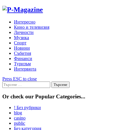
Skip
to
content
Интересно
Кино и телевизия
Личности
Музика
Спорт
Новини
Събития
Финанси
Туризъм
Интервюта
Press ESC to close
Търсене
за:
Or check our Popular Categories...
! Без рубрики
blog
casino
public
Без категория