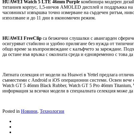
HUAWEI Watch 5 LTE 46mm Purple
комбинира модерен дизайн
титаниев корпус, 1,5-инчов AMOLED дисплей и поддръжка на L
часовникът извършва точно измерване на сърдечен ритъм, ниво 
използване и до 11 дни в икономичен режим.
HUAWEI FreeClip
са безжични слушалки с авангарден сферичен
осигуряват стабилно и удобно прилягане без нужда от типичнит
общо време за възпроизвеждане с калъфчето за зареждане. Подх
да остане във връзка с околната среда и едновременно с това да
Лятната селекция от модели на Huawei в Yettel предлага отлич
съвместими с Android и iOS операционни системи. Освен вече
Watch GT 5 46mm Black Rubber, Watch GT 5 Pro 46mm Titanium, W
информация за всички модели в специалната селекция може да б
Posted in
Новини
,
Технологии