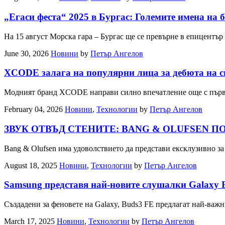
„Егаси феста“ 2025 в Бургас: Големите имена на 
На 15 август Морска гара – Бургас ще се превърне в епицентъ
June 30, 2026
Новини
by
Петър Ангелов
XCODE залага на популярни лица за дебюта на с
Модният бранд XCODE направи силно впечатление още с първат
February 04, 2026
Новини
,
Технологии
by
Петър Ангелов
ЗВУК ОТВЪД СТЕНИТЕ: BANG & OLUFSEN П
Bang & Olufsen има удоволствието да представи ексклузивно за
August 18, 2025
Новини
,
Технологии
by
Петър Ангелов
Samsung представя най-новите слушалки Galaxy B
Създадени за феновете на Galaxy, Buds3 FE предлагат най-важ
March 17, 2025
Новини
,
Технологии
by
Петър Ангелов