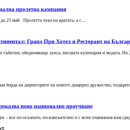
циална пролетна кампания
до 25 май Пролетта чука на вратата, а с…
нтинентал: Гранд При Хотел и Ресторант на Бълга
те събития, обединяващо лукса, висшата кулинария и модата. На
към борда на директорите на новото дъщерно дружество, подкр
 показва ново национално проучване
к – все по-осъзнато, по-взискателно и с ясни очаквания към ср
25