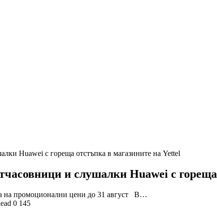
алки Huawei с гореща отстъпка в магазините на Yettel
тчасовници и слушалки Huawei с гореща 
ip са на промоционални цени до 31 август В…
Read
0
145