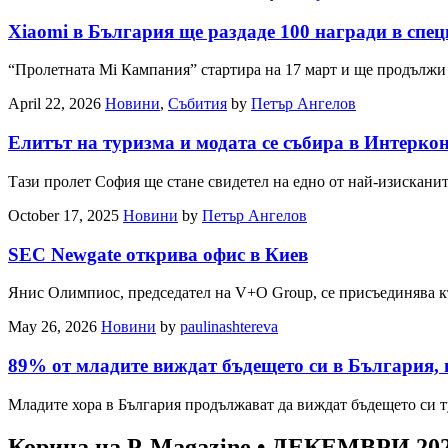
Xiaomi в България ще раздаде 100 награди в спе
“Пролетната Mi Кампания” стартира на 17 март и ще продължи 
April 22, 2026
Новини
,
Събития
by
Петър Ангелов
Елитът на туризма и модата се събира в Интерко
Тази пролет София ще стане свидетел на едно от най-изискани
October 17, 2025
Новини
by
Петър Ангелов
SEC Newgate открива офис в Киев
Янис Олимпиос, председател на V+O Group, се присъединява 
May 26, 2026
Новини
by
paulinashtereva
89% от младите виждат бъдещето си в България,
Младите хора в България продължават да виждат бъдещето си ту
Корица на P-Magazine • ДЕКЕМВРИ 20