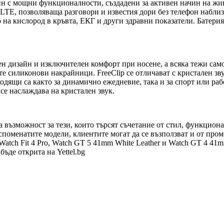
 с мощни функционалности, създадени за активен начин на живо
TE, позволяваща разговори и известия дори без телефон наблиз
на кислород в кръвта, ЕКГ и други здравни показатели. Батерия
 дизайн и изключителен комфорт при носене, а всяка тежи само 
е силиконови накрайници. FreeClip се отличават с кристален зв
одящи са както за динамично ежедневие, така и за спорт или ра
 се наслаждава на кристален звук.
на възможност за тези, които търсят съчетание от стил, функцио
 споменатите модели, клиентите могат да се възползват и от п
atch Fit 4 Pro, Watch GT 5 41mm White Leather и Watch GT 4 41m
ъде открита на Yettel.bg