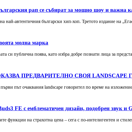
българския рап се събират за мощно шоу и важна к
р на най-автентичния български хип-хоп. Третото издание на „Е
воята модна марка
а си публична поява, като избра добре познати лица за предс
ОКАЗВА ПРЕДВАРИТЕЛНО СВОЯ LANDSCAPE Г
 първи път очаквания landscape говорител по време на изложение
uds3 FE с емблематичен дизайн, подобрен звук и G
ните функции на страхотна цена – сега с по-интелигентен и сти