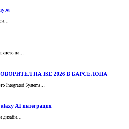
ауза
гаси…
тавянето на…
ОВОРИТЕЛ НА ISE 2026 В БАРСЕЛОНА
то Integrated Systems…
alaxy AI интеграция
лен дизайн…