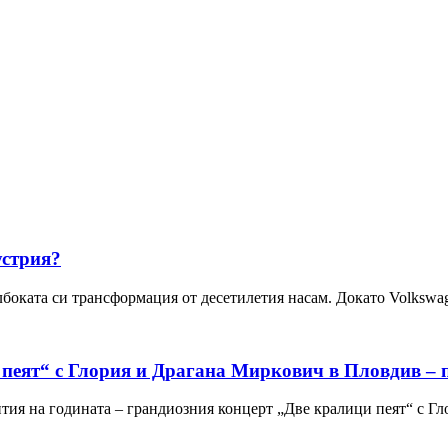
устрия?
боката си трансформация от десетилетия насам. Докато Volkswa
 пеят“ с Глория и Драгана Миркович в Пловдив – 
ития на годината – грандиозния концерт „Две кралици пеят“ с Г