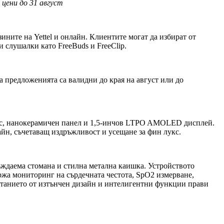
 цени до 31 август
ините на Yettel и онлайн. Клиентите могат да избират от
и слушалки като FreeBuds и FreeClip.
а предложенията са валидни до края на август или до
ус, нанокерамичен панел и 1,5-инчов LTPO AMOLED дисплей.
йн, съчетаващ издръжливост и усещане за фин лукс.
ъждаема стомана и стилна метална каишка. Устройството
ржа мониторинг на сърдечната честота, SpO2 измерване,
етанието от изтънчен дизайн и интелигентни функции прави