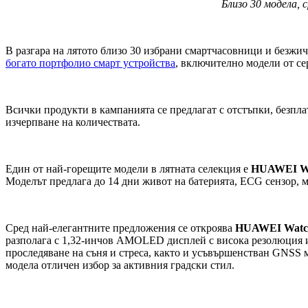
Близо 30 модела, 
В разгара на лятото близо 30 избрани смартчасовници и безжичн
богато портфолио смарт устройства
, включително модели от сер
Всички продукти в кампанията се предлагат с отстъпки, безпла
изчерпване на количествата.
Един от най-горещите модели в лятната селекция е
HUAWEI Wat
Моделът предлага до 14 дни живот на батерията, ECG сензор, 
Сред най-елегантните предложения се откроява
HUAWEI Watch
разполага с 1,32-инчов AMOLED дисплей с висока резолюция и 
проследяване на съня и стреса, както и усъвършенстван GNSS
модела отличен избор за активния градски стил.