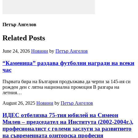
Петър Ангелов
Related Posts
June 24, 2026
Новини
by
Петър Ангелов
“Каменица” раздава футболни награди на всеки
час
Първата бира на България продължава да черпи за 145-ия си
рожден ден с лятна национална промоция В разгара на
летния…
August 26, 2025
Новини
by
Петър Ангелов
ИДЕС отбелязва 75-тия юбилей на Симеон
Милев – председател на Института (2002-2004г.),
професионалист с големи заслуги за развитието
на съвременната одиторска професия