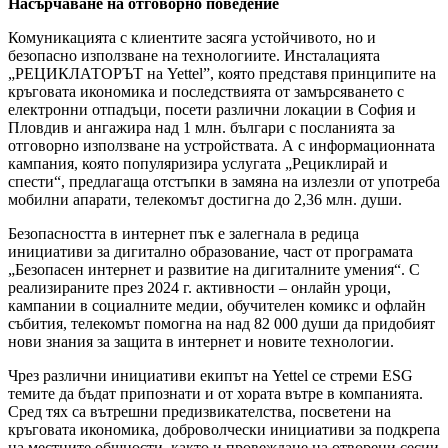
Насърчаване на отговорно поведение
Комуникацията с клиентите засяга устойчивото, но и
безопасно използване на технологиите. Инсталацията
„РЕЦИКЛАТОРЪТ на Yettel”, която представя принципите на
кръговата икономика и последствията от замърсяването с
електронни отпадъци, посети различни локации в София и
Пловдив и ангажира над 1 млн. българи с посланията за
отговорно използване на устройствата. А с информационната
кампания, която популяризира услугата „Рециклирай и
спести“, предлагаща отстъпки в замяна на излезли от употреба
мобилни апарати, телекомът достигна до 2,36 млн. души.
Безопасността в интернет пък е залегнала в редица
инициативи за дигитално образование, част от програмата
„Безопасен интернет и развитие на дигиталните умения“. С
реализираните през 2024 г. активности – онлайн уроци,
кампании в социалните медии, обучителен комикс и офлайн
събития, телекомът помогна на над 82 000 души да придобият
нови знания за защита в интернет и новите технологии.
Чрез различни инициативи екипът на Yettel се стреми ESG
темите да бъдат припознати и от хората вътре в компанията.
Сред тях са вътрешни предизвикателства, посветени на
кръговата икономика, доброволчески инициативи за подкрепа
на местните общности, както и провеждане на отворени сесии