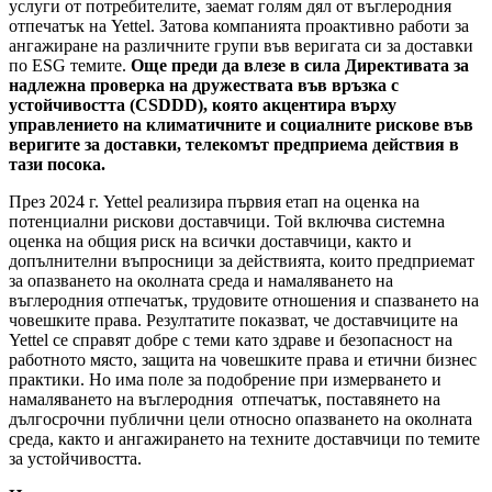
услуги от потребителите, заемат голям дял от въглеродния
отпечатък на Yettel. Затова компанията проактивно работи за
ангажиране на различните групи във веригата си за доставки
по ESG темите.
Още преди да влезе в сила Директивата за
надлежна проверка на дружествата във връзка с
устойчивостта (CSDDD), която акцентира върху
управлението на климатичните и социалните рискове във
веригите за доставки, телекомът предприема действия в
тази посока.
През 2024 г. Yettel реализира първия етап на оценка на
потенциални рискови доставчици. Той включва системна
оценка на общия риск на всички доставчици, както и
допълнителни въпросници за действията, които предприемат
за опазването на околната среда и намаляването на
въглеродния отпечатък, трудовите отношения и спазването на
човешките права. Резултатите показват, че доставчиците на
Yettel се справят добре с теми като здраве и безопасност на
работното място, защита на човешките права и етични бизнес
практики. Но има поле за подобрение при измерването и
намаляването на въглеродния отпечатък, поставянето на
дългосрочни публични цели относно опазването на околната
среда, както и ангажирането на техните доставчици по темите
за устойчивостта.