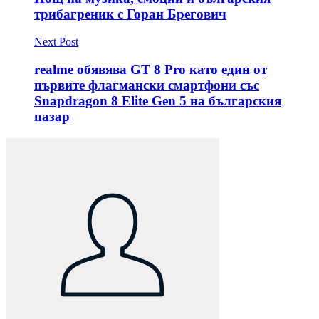
трибагреник с Горан Брегович
Next Post
realme обявява GT 8 Pro като един от
първите флагмански смартфони със
Snapdragon 8 Elite Gen 5 на българския
пазар