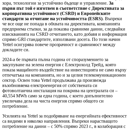
хора, технологии за устойчиво бъдеще и управление.
За
първи път той е изготвен в съответствие с Директивата за
корпоративна устойчивост (CSRD) и Европейските
стандарти за отчитане на устойчивостта (ESRS)
. Въпреки
че все още не попада в обхвата на директивата, компанията
предприема стъпки, за да показва сравними данни, следвайки
изискванията на CSRD отчитането, като добавя и информация
спрямо GRI стандартите, използвани досега. По този начин
Yettel осигурява повече прозрачност и сравнимост между
докладите си.
2024-а бе първата пълна година от споразумението за
закупуване на зелена енергия с Електрохолд Трейд, която
показа мащабното въздействие на инвестицията не само върху
отпечатъка на компанията, но и за целия телекомуникационен
сектор. Освен това Yettel продължава да произвежда
възобновяема електроенергия от собствената си
фотоволтаична инсталация на покрива на централата си –
40,554 MWh само за една година, с което допълнително
увеличава дела на чиста енергия спрямо общото си
потребление.
Усилията на Yettel за подобряване на енергийната ефективност
са видими в няколко направления. Въпреки нарастващото
потребление на данни – с 50% спрямо 2023 г., в колаборация с