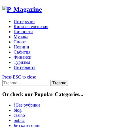
Skip
to
content
Интересно
Кино и телевизия
Личности
Музика
Спорт
Новини
Събития
Финанси
Туризъм
Интервюта
Press ESC to close
Търсене
за:
Or check our Popular Categories...
! Без рубрики
blog
casino
public
Без категория