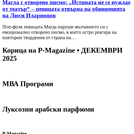
Магда с отворено писмо: „Истината не се нуждае
от театър“ – певицата отвърна на обвиненията
на Люси Иларионов
Поп-фолк певицата Магда наруши мълчанието си с
емоционално отворено писмо, в което остро реагира на
повторни твърдения от страна на…
Корица на P-Magazine • ДЕКЕМВРИ
2025
МВА Програми
Луксозни арабски парфюми
P-Magazine