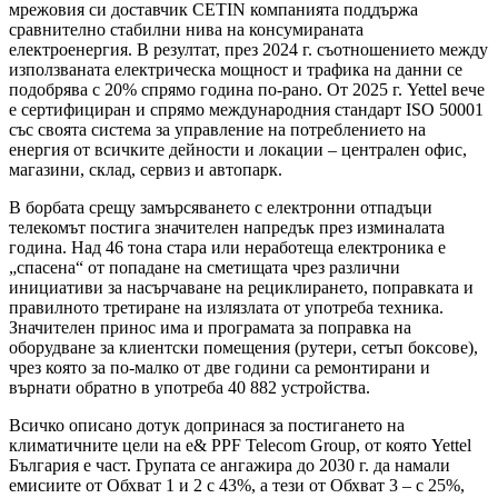
мрежовия си доставчик CETIN компанията поддържа
сравнително стабилни нива на консумираната
електроенергия. В резултат, през 2024 г. съотношението между
използваната електрическа мощност и трафика на данни се
подобрява с 20% спрямо година по-рано. От 2025 г. Yettel вече
е сертифициран и спрямо международния стандарт ISO 50001
със своята система за управление на потреблението на
енергия от всичките дейности и локации – централен офис,
магазини, склад, сервиз и автопарк.
В борбата срещу замърсяването с електронни отпадъци
телекомът постига значителен напредък през изминалата
година. Над 46 тона стара или неработеща електроника е
„спасена“ от попадане на сметищата чрез различни
инициативи за насърчаване на рециклирането, поправката и
правилното третиране на излязлата от употреба техника.
Значителен принос има и програмата за поправка на
оборудване за клиентски помещения (рутери, сетъп боксове),
чрез която за по-малко от две години са ремонтирани и
върнати обратно в употреба 40 882 устройства.
Всичко описано дотук допринася за постигането на
климатичните цели на e& PPF Telecom Group, от която Yettel
България е част. Групата се ангажира до 2030 г. да намали
емисиите от Обхват 1 и 2 с 43%, а тези от Обхват 3 – с 25%,