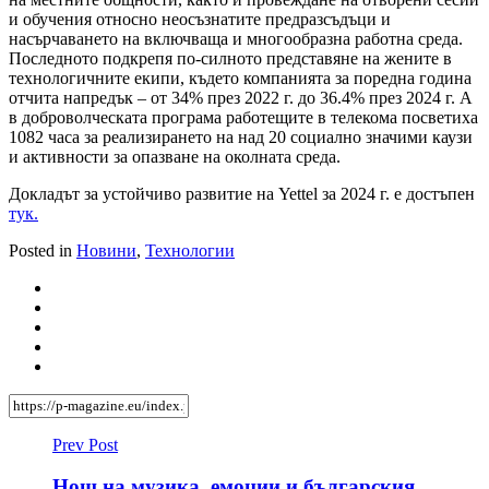
и обучения относно неосъзнатите предразсъдъци и
насърчаването на включваща и многообразна работна среда.
Последното подкрепя по-силното представяне на жените в
технологичните екипи, където компанията за поредна година
отчита напредък – от 34% през 2022 г. до 36.4% през 2024 г. А
в доброволческата програма работещите в телекома посветиха
1082 часа за реализирането на над 20 социално значими каузи
и активности за опазване на околната среда.
Докладът за устойчиво развитие на Yettel за 2024 г. e достъпен
тук.
Posted in
Новини
,
Технологии
Prev Post
Нощ на музика, емоции и българския