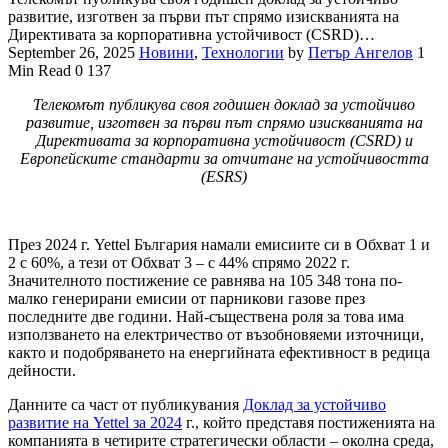
развитие, изготвен за първи път спрямо изискванията на
Директивата за корпоративна устойчивост (CSRD)…
September 26, 2025
Новини
,
Технологии
by
Петър Ангелов
1
Min Read
0
137
Телекомът публикува своя годишен доклад за устойчиво
развитие, изготвен за първи път спрямо изискванията на
Директивата за корпоративна устойчивост (CSRD) и
Европейските стандарти за отчитане на устойчивостта
(ESRS)
През 2024 г. Yettel България намали емисиите си в Обхват 1 и
2 с 60%, а тези от Обхват 3 – с 44% спрямо 2022 г.
Значителното постижение се равнява на 105 348 тона по-
малко генерирани емисии от парникови газове през
последните две години. Най-съществена роля за това има
използването на електричество от възобновяеми източници,
както и подобряването на енергийната ефективност в редица
дейности.
Данните са част от публикувания
Доклад за устойчиво
развитие на Yettel за 2024
г., който представя постиженията на
компанията в четирите стратегически области – околна среда,