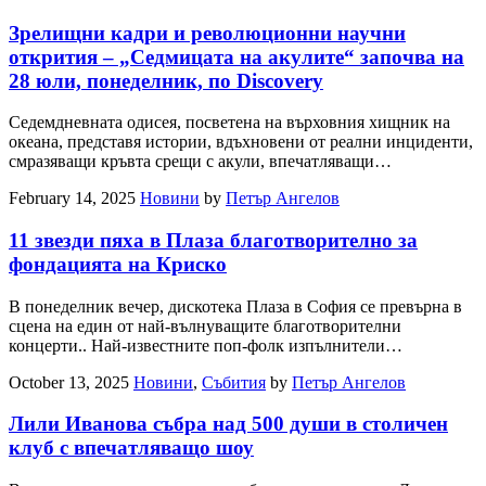
Зрелищни кадри и революционни научни
открития – „Седмицата на акулите“ започва на
28 юли, понеделник, по Discovery
Седемдневната одисея, посветена на върховния хищник на
океана, представя истории, вдъхновени от реални инциденти,
смразяващи кръвта срещи с акули, впечатляващи…
February 14, 2025
Новини
by
Петър Ангелов
11 звезди пяха в Плаза благотворително за
фондацията на Криско
В понеделник вечер, дискотека Плаза в София се превърна в
сцена на един от най-вълнуващите благотворителни
концерти.. Най-известните поп-фолк изпълнители…
October 13, 2025
Новини
,
Събития
by
Петър Ангелов
Лили Иванова събра над 500 души в столичен
клуб с впечатляващо шоу