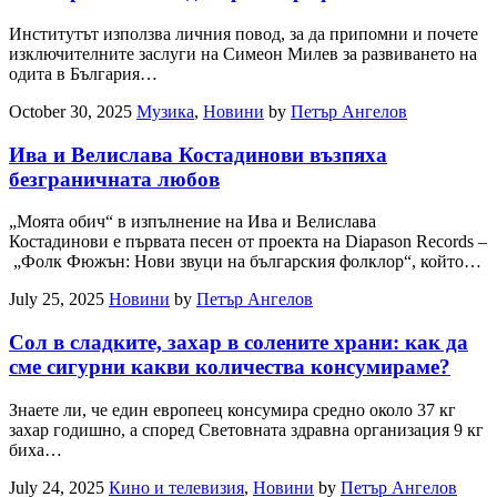
Институтът използва личния повод, за да припомни и почете
изключителните заслуги на Симеон Милев за развиването на
одита в България…
October 30, 2025
Музика
,
Новини
by
Петър Ангелов
Ива и Велислава Костадинови възпяха
безграничната любов
„Моята обич“ в изпълнение на Ива и Велислава
Костадинови е първата песен от проекта на Diapason Records –
„Фолк Фюжън: Нови звуци на българския фолклор“, който…
July 25, 2025
Новини
by
Петър Ангелов
Сол в сладките, захар в солените храни: как да
сме сигурни какви количества консумираме?
Знаете ли, че един европеец консумира средно около 37 кг
захар годишно, а според Световната здравна организация 9 кг
биха…
July 24, 2025
Кино и телевизия
,
Новини
by
Петър Ангелов