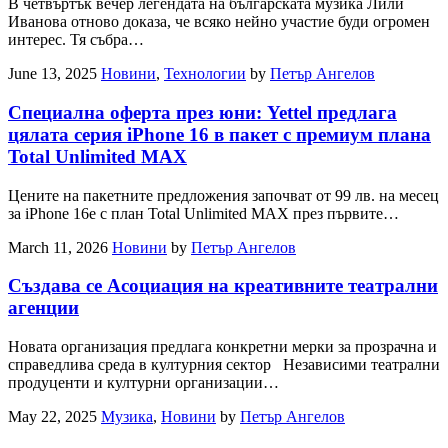
В четвъртък вечер легендата на българската музика Лили
Иванова отново доказа, че всяко нейно участие буди огромен
интерес. Тя събра…
June 13, 2025
Новини
,
Технологии
by
Петър Ангелов
Специална оферта през юни: Yettel предлага
цялата серия iPhone 16 в пакет с премиум плана
Total Unlimited MAX
Цените на пакетните предложения започват от 99 лв. на месец
за iPhone 16e с план Total Unlimited MAX през първите…
March 11, 2026
Новини
by
Петър Ангелов
Създава се Асоциация на креативните театрални
агенции
Новата организация предлага конкретни мерки за прозрачна и
справедлива среда в културния сектор Независими театрални
продуценти и културни организации…
May 22, 2025
Музика
,
Новини
by
Петър Ангелов