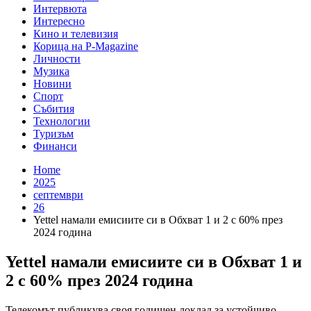
Интервюта
Интересно
Кино и телевизия
Корица на P-Magazine
Личности
Музика
Новини
Спорт
Събития
Технологии
Туризъм
Финанси
Home
2025
септември
26
Yettel намали емисиите си в Обхват 1 и 2 с 60% през
2024 година
Yettel намали емисиите си в Обхват 1 и
2 с 60% през 2024 година
Телекомът публикува своя годишен доклад за устойчиво