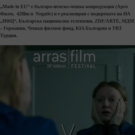
„
Made in EU
“ е българо-немско-чешка копродукция (Арго
Филм, 42film и
Negativ
) и e реализиран с подкрепата на ИА
„НФЦ“, Българска национална телевизия,
ZDF/ARTE,
МДМ
– Германия, Чешки
филмов фонд,
KIA
България и
TRT
Турция.