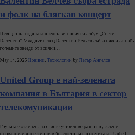
Валентин Велчев събра естрада
и фолк на бляскав концерт
Певецът на годината представи новия си албум „Свети
Валентин“ Младият певец Валентин Велчев събра някои от най-
големите звезди от всички…
May 14, 2025
Новини
,
Технологии
by
Петър Ангелов
United Group e най-зелената
компания в България в сектор
телекомуникации
Групата е отличена за своето устойчиво развитие, зелени
иновации и инвестиции в бъдещето на енергетиката United