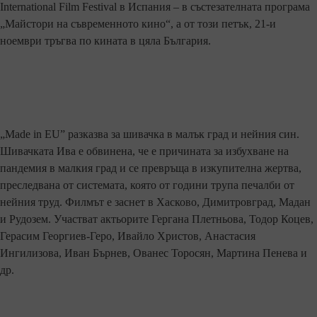
International Film Festival в Испания – в състезателната програма
„Майстори на съвременното кино“, а от този петък, 21-и
ноември тръгва по кината в цяла България.
„Made in EU” разказва за шивачка в малък град и нейния син.
Шивачката Ива е обвинена, че е причината за избухване на
пандемия в малкия град и се превръща в изкупителна жертва,
преследвана от системата, която от години трупа печалби от
нейния труд. Филмът е заснет в Хасково, Димитровград, Мадан
и Рудозем. Участват актьорите Гергана Плетньова, Тодор Коцев,
Герасим Георгиев-Геро, Ивайло Христов, Анастасия
Ингилизова, Иван Бърнев, Ованес Торосян, Мартина Пенева и
др.