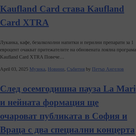
Kaufland Card става Kaufland
Card XTRA
Луканка, кафе, безалкохолни напитки и перилни препарати за 1
евроцент очакват притежателите на обновената лоялна програма
Kaufland Card XTRA Повече…
April 03, 2025
Музика
,
Новини
,
Събития
by
Петър Ангелов
След осемгодишна пауза La Mari
и нейната формация ще
очароват публиката в София и
Враца с два специални концерта