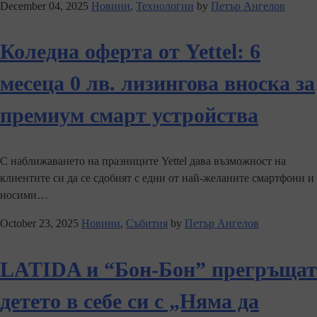
December 04, 2025
Новини
,
Технологии
by
Петър Ангелов
Коледна оферта от Yettel: 6
месеца 0 лв. лизингова вноска за
премиум смарт устройства
С наближаването на празниците Yettel дава възможност на
клиентите си да се сдобият с едни от най-желаните смартфони и
носими…
October 23, 2025
Новини
,
Събития
by
Петър Ангелов
LATIDA и “Бон-Бон” прегръщат
детето в себе си с „Няма да