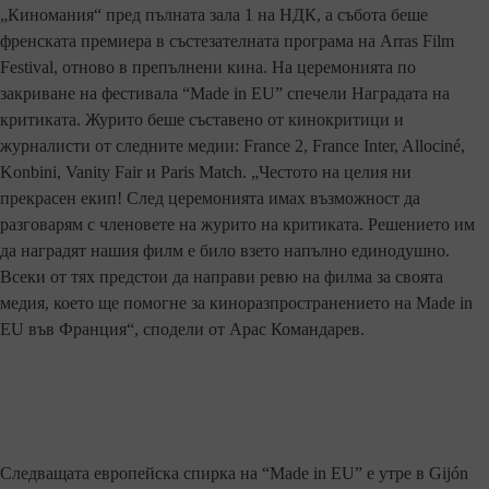
„Киномания“ пред пълната зала 1 на НДК, а събота беше
френската премиера в състезателната програма на Arras Film
Festival, отново в препълнени кина. На церемонията по
закриване на фестивала “Made in EU” спечели Наградата на
критиката. Журито беше съставено от кинокритици и
журналисти от следните медии: France 2, France Inter, Allociné,
Konbini, Vanity Fair и Paris Match. „Честото на целия ни
прекрасен екип! След церемонията имах възможност да
разговарям с членовете на журито на критиката. Решението им
да наградят нашия филм е било взето напълно единодушно.
Всеки от тях предстои да направи ревю на филма за своята
медия, което ще помогне за киноразпространението на Made in
EU във Франция“, сподели от Арас Командарев.
Следващата европейска спирка на “Made in EU” е утре в Gijón