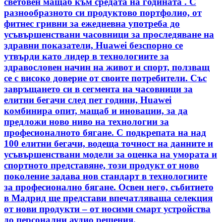
световен мащаб към средата на годината . С
разнообразното си продуктово портфолио, от
фитнес гривни за ежедневна употреба до
усъвършенствани часовници за проследяване на
здравни показатели, Huawei безспорно се
утвърди като лидер в технологиите за
здравословен начин на живот и спорт, ползващ
се с високо доверие от своите потребители. Със
завръщането си в сегмента на часовници за
елитни бегачи след пет години, Huawei
комбинира опит, мащаб и иновации, за да
предложи ново ниво на технологии за
професионалното бягане. С подкрепата на над
100 елитни бегачи, водеща точност на данните и
усъвършенствани модели за оценка на умората и
спортното представяне, този продукт от ново
поколение задава нов стандарт в технологиите
за професионално бягане. Освен него, събитието
в Мадрид ще представи впечатляваща селекция
от нови продукти – от носими смарт устройства
до персонални аудио решения.