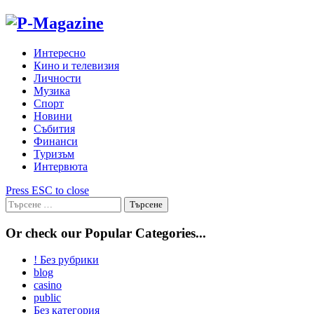
Skip
to
content
Интересно
Кино и телевизия
Личности
Музика
Спорт
Новини
Събития
Финанси
Туризъм
Интервюта
Press ESC to close
Търсене
за:
Or check our Popular Categories...
! Без рубрики
blog
casino
public
Без категория