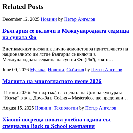
Related Posts
December 12, 2025
Новини
by
Петър Ангелов
България се включи в Международната седмица
на супата Фо
Виетнамският посланик лично демонстрира приготвянето на
националното им ястие България се включи в
Международната седмица на супата Фо (Phở), която…
June 09, 2026
Музика
,
Новини
,
Събития
by
Петър Ангелов
Магията на многогласното пеене 2026
11 юни 2026г. /четвъртък/, на сцената на Дом на културата
“Искър” в ж.к. Дружба в София – Masterpiece ще представи…
August 15, 2025
Новини
,
Технологии
by
Петър Ангелов
Xiaomi посреща новата учебна година със
специална Back to School кампания