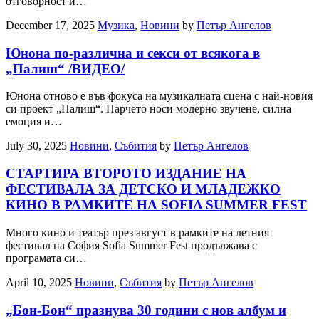
отговорност и…
December 17, 2025
Музика
,
Новини
by
Петър Ангелов
Юнона по-различна и секси от всякога в
„Палиш“ /ВИДЕО/
Юнона отново е във фокуса на музикалната сцена с най-новия
си проект „Палиш“. Парчето носи модерно звучене, силна
емоция и…
July 30, 2025
Новини
,
Събития
by
Петър Ангелов
СТАРТИРА ВТОРОТО ИЗДАНИЕ НА
ФЕСТИВАЛА ЗА ДЕТСКО И МЛАДЕЖКО
КИНО В РАМКИТЕ НА SOFIA SUMMER FEST
Много кино и театър през август в рамките на летния
фестивал на София Sofia Summer Fest продължава с
програмата си…
April 10, 2025
Новини
,
Събития
by
Петър Ангелов
„Бон-Бон“ празнува 30 години с нов албум и