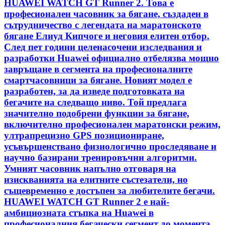
HUAWEI WATCH GT Runner 2. Това е
професионален часовник за бягане, създаден в
сътрудничество с легендата на маратонското
бягане Елиуд Кипчоге и неговия елитен отбор.
След пет години целенасочени изследвания и
разработки Huawei официално отбелязва мощно
завръщане в сегмента на професионалните
смартчасовници за бягане. Новият модел е
разработен, за да изведе подготовката на
бегачите на следващо ниво. Той предлага
значително подобрени функции за бягане,
включително професионален маратонски режим,
ултрапрецизно GPS позициониране,
усъвършенствано физиологично проследяване и
научно базирани тренировъчни алгоритми.
Умният часовник напълно отговаря на
изискванията на елитните състезатели, но
същевременно е достъпен за любителите бегачи.
HUAWEI WATCH GT Runner 2 е най-
амбициозната стъпка на Huawei в
професионалния бегачески сегмент до момента.