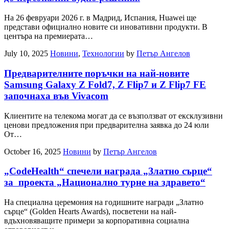
На 26 февруари 2026 г. в Мадрид, Испания, Huawei ще
представи официално новите си иновативни продукти. В
центъра на премиерата…
July 10, 2025
Новини
,
Технологии
by
Петър Ангелов
Предварителните поръчки на най-новите
Samsung Galaxy Z Fold7, Z Flip7 и Z Flip7 FE
започнаха във Vivacom
Клиентите на телекома могат да се възползват от ексклузивни
ценови предложения при предварителна заявка до 24 юли
От…
October 16, 2025
Новини
by
Петър Ангелов
„CodeHealth“ спечели награда „Златно сърце“
за проекта „Национално турне на здравето“
На специална церемония на годишните награди „Златно
сърце“ (Golden Hearts Awards), посветени на най-
вдъхновяващите примери за корпоративна социална