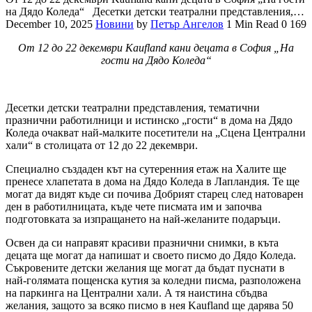
на Дядо Коледа“ Десетки детски театрални представления,…
December 10, 2025
Новини
by
Петър Ангелов
1 Min Read
0
169
От 12 до 22 декември
Kaufland
кани децата в София „На
гости на Дядо Коледа“
Десетки детски театрални представления, тематични
празнични работилници и истинско „гости“ в дома на Дядо
Коледа очакват най-малките посетители на „Сцена Централни
хали“ в столицата от 12 до 22 декември.
Специално създаден кът на сутеренния етаж на Халите ще
пренесе хлапетата в дома на Дядо Коледа в Лапландия. Те ще
могат да видят къде си почива Добрият старец след натоварен
ден в работилницата, къде чете писмата им и започва
подготовката за изпращането на най-желаните подаръци.
Освен да си направят красиви празнични снимки, в къта
децата ще могат да напишат и своето писмо до Дядо Коледа.
Съкровените детски желания ще могат да бъдат пуснати в
най-голямата пощенска кутия за коледни писма, разположена
на паркинга на Централни хали. А тя наистина сбъдва
желания, защото за всяко писмо в нея Kaufland ще дарява 50