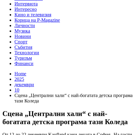
Интервюта
Интересно
Кино и телевизия
Корица на P-Magazine
Личности
Музика
Новини
Спорт
Събития
Технологии
Туризъм
Финанси
Home
2025
декември
10
Сцена „Централни хали“ с най-богатата детска програма
тази Коледа
Сцена „Централни хали“ с най-
богатата детска програма тази Коледа
От 12 до 22 декември Kaufland кани децата в София „На гости