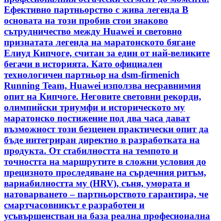
Ефективно партньорство с жива легенда В
основата на този пробив стои знаково
сътрудничество между Huawei и световно
признатата легенда на маратонското бягане
Елиуд Кипчоге, считан за един от най-великите
бегачи в историята. Като официален
технологичен партньор на dsm-firmenich
Running Team, Huawei използва несравнимия
опит на Кипчоге. Неговите световни рекорди,
олимпийски триумфи и историческото му
маратонско постижение под два часа дават
възможност този безценен практически опит да
бъде интегриран директно в разработката на
продукта. От стабилността на темпото и
точността на маршрутите в сложни условия до
прецизното проследяване на сърдечния ритъм,
вариабилността му (HRV), съня, умората и
натоварването – партньорството гарантира, че
смартчасовникът е разработен и
усъвършенстван на база реална професионална