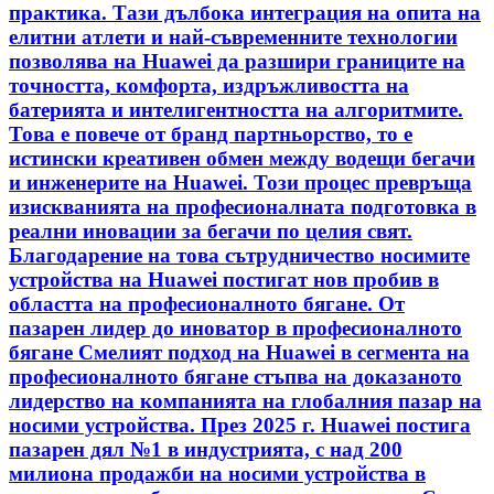
практика. Тази дълбока интеграция на опита на
елитни атлети и най-съвременните технологии
позволява на Huawei да разшири границите на
точността, комфорта, издръжливостта на
батерията и интелигентността на алгоритмите.
Това е повече от бранд партньорство, то е
истински креативен обмен между водещи бегачи
и инженерите на Huawei. Този процес превръща
изискванията на професионалната подготовка в
реални иновации за бегачи по целия свят.
Благодарение на това сътрудничество носимите
устройства на Huawei постигат нов пробив в
областта на професионалното бягане. От
пазарен лидер до иноватор в професионалното
бягане Смелият подход на Huawei в сегмента на
професионалното бягане стъпва на доказаното
лидерство на компанията на глобалния пазар на
носими устройства. През 2025 г. Huawei постига
пазарен дял №1 в индустрията, с над 200
милиона продажби на носими устройства в