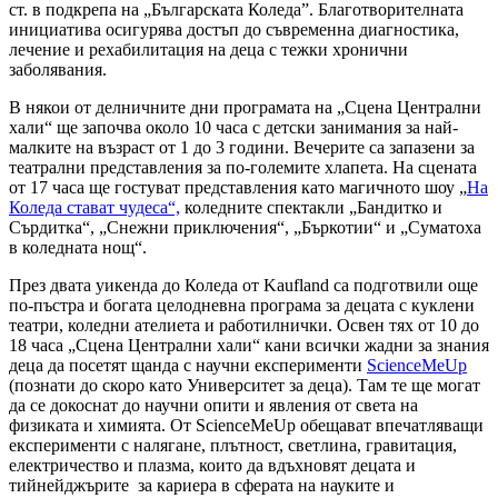
ст. в подкрепа на „Българската Коледа”. Благотворителната
инициатива осигурява достъп до съвременна диагностика,
лечение и рехабилитация на деца с тежки хронични
заболявания.
В някои от делничните дни програмата на „Сцена Централни
хали“ ще започва около 10 часа с детски занимания за най-
малките на възраст от 1 до 3 години. Вечерите са запазени за
театрални представления за по-големите хлапета. На сцената
от 17 часа ще гостуват представления като магичното шоу „
На
Коледа стават чудеса“,
коледните спектакли „Бандитко и
Сърдитка“, „Снежни приключения“, „Бъркотии“ и „Суматоха
в коледната нощ“.
През двата уикенда до Коледа от Kaufland са подготвили още
по-пъстра и богата целодневна програма за децата с куклени
театри, коледни ателиета и работилнички. Освен тях от 10 до
18 часа „Сцена Централни хали“ кани всички жадни за знания
деца да посетят щанда с научни експерименти
ScienceMeUp
(познати до скоро като Университет за деца). Там те ще могат
да се докоснат до научни опити и явления от света на
физиката и химията. От ScienceMeUp обещават впечатляващи
експерименти с налягане, плътност, светлина, гравитация,
електричество и плазма, които да вдъхновят децата и
тийнейджърите за кариера в сферата на науките и