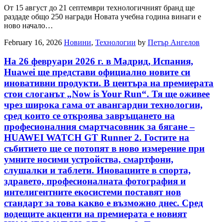
От 15 август до 21 септември технологичният бранд ще
раздаде общо 250 награди Новата учебна година винаги е
ново начало…
February 16, 2026
Новини
,
Технологии
by
Петър Ангелов
На 26 февруари 2026 г. в Мадрид, Испания,
Huawei ще представи официално новите си
иновативни продукти. В центъра на премиерата
стои слоганът „Now is Your Run“. Тя ще оживее
чрез широка гама от авангардни технологии,
сред които се откроява завръщането на
професионалния смартчасовник за бягане –
HUAWEI WATCH GT Runner 2. Гостите на
събитието ще се потопят в ново измерение при
умните носими устройства, смартфони,
слушалки и таблети. Иновациите в спорта,
здравето, професионалната фотография и
интелигентните екосистеми поставят нов
стандарт за това какво е възможно днес. Сред
водещите акценти на премиерата е новият