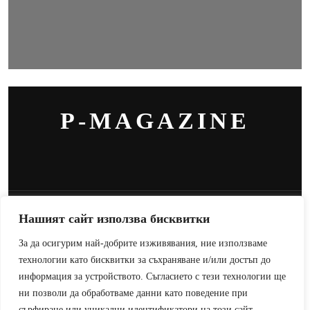
P-MAGAZINE
© COPYRIGHT 2024, ALL RIGHTS RESERVED. DESIGN
Нашият сайт използва бисквитки
BY CRTHEMES.COM
За да осигурим най-добрите изживявания, ние използваме
технологии като бисквитки за съхраняване и/или достъп до
информация за устройството. Съгласието с тези технологии ще
ни позволи да обработваме данни като поведение при
сърфиране или уникални идентификатори на този сайт.