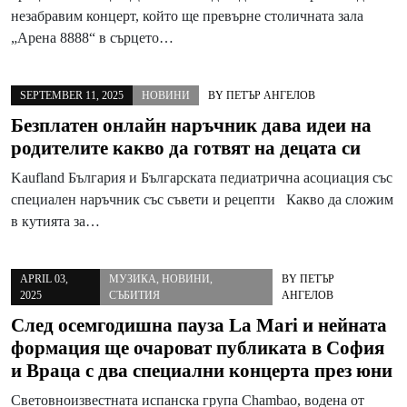
незабравим концерт, който ще превърне столичната зала
„Арена 8888“ в сърцето…
SEPTEMBER 11, 2025
НОВИНИ
BY
ПЕТЪР АНГЕЛОВ
Безплатен онлайн наръчник дава идеи на
родителите какво да готвят на децата си
Kaufland България и Българската педиатрична асоциация със
специален наръчник със съвети и рецепти Какво да сложим
в кутията за…
APRIL 03,
МУЗИКА
,
НОВИНИ
,
BY
ПЕТЪР
2025
СЪБИТИЯ
АНГЕЛОВ
След осемгодишна пауза La Mari и нейната
формация ще очароват публиката в София
и Враца с два специални концерта през юни
Световноизвестната испанска група Chambao, водена от