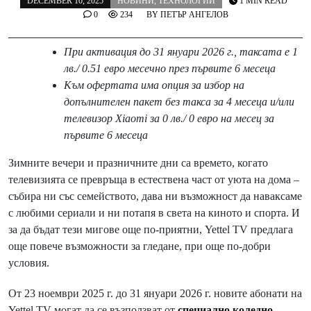
DECEMBER 10, 2025
НОВИНИ
,
ТЕХНОЛОГИИ
1 MIN READ
0
234
BY
ПЕТЪР АНГЕЛОВ
При активация до 31 януари 2026 г., таксата е 1
лв./ 0.51 евро месечно през първите 6 месеца
Към офертата има опция за избор на
допълнителен пакет без такса за 4 месеца и/или
телевизор Xiaomi за 0 лв./ 0 евро на месец за
първите 6 месеца
Зимните вечери и празничните дни са времето, когато
телевизията се превръща в естествена част от уюта на дома –
събира ни със семейството, дава ни възможност да наваксаме
с любими сериали и ни потапя в света на киното и спорта. И
за да бъдат тези мигове още по-приятни, Yettel TV предлага
още повече възможности за гледане, при още по-добри
условия.
От 23 ноември 2025 г. до 31 януари 2026 г. новите абонати на
Yettel TV могат да се възползват от
специално коледно