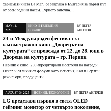
харизматичната La Mari, се завръща в България за първи път
от осем години насам. Турнето започва…
MAY 11,
КИНО И ТЕЛЕВИЗИЯ
,
BY
ПЕТЪР
2026
НОВИНИ
АНГЕЛОВ
23-и Международен фестивал за
късометражно кино „Дворецът на
културата“ се провежда от 22. до 28. юни в
Двореца на културата – гр. Перник
Перник е кино! 250 акредитирани носители на награди
Оскар и отличия от форуми като Венеция, Кан и Берлин,
режисьори, продуценти,…
AUGUST 06, 2025
НОВИНИ
,
ТЕХНОЛОГИИ
BY
ПЕТЪР АНГЕЛОВ
LG представи първия в света OLED
гейминг монитор от четвърто поколение,