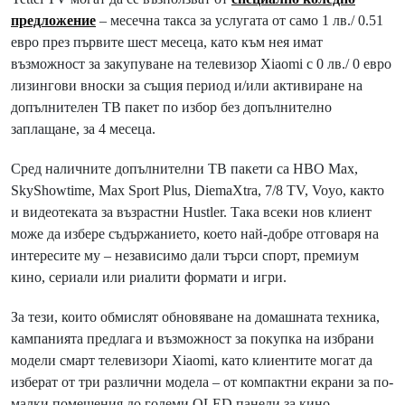
предложение
– месечна такса за услугата от само 1 лв./ 0.51
евро през първите шест месеца, като към нея имат
възможност за закупуване на телевизор Xiaomi с 0 лв./ 0 евро
лизингови вноски за същия период и/или активиране на
допълнителен ТВ пакет по избор без допълнително
заплащане, за 4 месеца.
Сред наличните допълнителни ТВ пакети са HBO Max,
SkyShowtime, Max Sport Plus, DiemaXtra, 7/8 TV, Voyo, както
и видеотеката за възрастни Hustler. Така всеки нов клиент
може да избере съдържанието, което най-добре отговаря на
интересите му – независимо дали търси спорт, премиум
кино, сериали или риалити формати и игри.
За тези, които обмислят обновяване на домашната техника,
кампанията предлага и възможност за покупка на избрани
модели смарт телевизори Xiaomi, като клиентите могат да
изберат от три различни модела – от компактни екрани за по-
малки помещения до големи QLED панели за кино