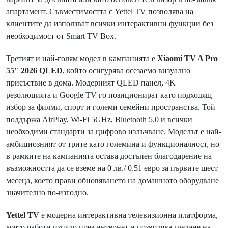
апартамент. Съвместимостта с Yettel TV позволява на
клиентите да използват всички интерактивни функции без
необходимост от Smart TV Box.
Третият и най-голям модел в кампанията е
Xiaomi TV A Pro
55″ 2026 QLED
, който осигурява осезаемо визуално
присъствие в дома. Модерният QLED панел, 4K
резолюцията и Google TV го позиционират като подходящ
избор за филми, спорт и големи семейни пространства. Той
поддържа AirPlay, Wi-Fi 5GHz, Bluetooth 5.0 и всички
необходими стандарти за цифрово излъчване. Моделът е най-
амбициозният от трите като големина и функционалност, но
в рамките на кампанията остава достъпен благодарение на
възможността да се вземе на 0 лв./ 0.51 евро за първите шест
месеца, което прави обновяването на домашното оборудване
значително по-изгодно.
Yettel TV
е модерна интерактивна телевизионна платформа,
която работи изцяло през интернет и позволява гледане на