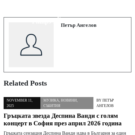
Сцена „Централни хали“ с най-
Празничният сезон е в разгара си:
богатата детска програма тази
Перфектни идеи за подаръци от
Коледа
Philips Monitors и Evnia
Петър Ангелов
Related Posts
NOVEMBER 11,
МУЗИКА
,
НОВИНИ
,
BY
ПЕТЪР
2025
СЪБИТИЯ
АНГЕЛОВ
Гръцката звезда Деспина Ванди с голям
концерт в София през април 2026 година
Гръцката сензация Деспина Ванди идва в България за един