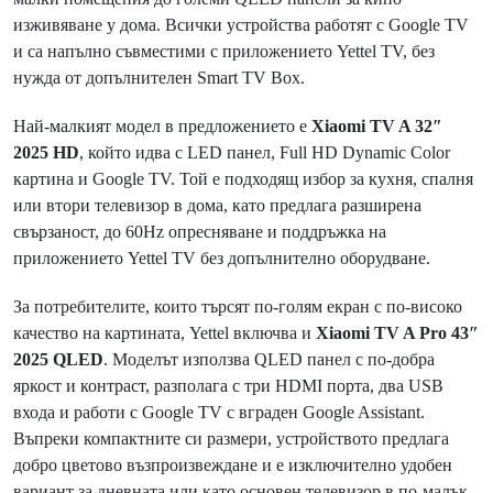
изживяване у дома. Всички устройства работят с Google TV
и са напълно съвместими с приложението Yettel TV, без
нужда от допълнителен Smart TV Box.
Най-малкият модел в предложението е
Xiaomi TV A 32″
2025 HD
, който идва с LED панел, Full HD Dynamic Color
картина и Google TV. Той е подходящ избор за кухня, спалня
или втори телевизор в дома, като предлага разширена
свързаност, до 60Hz опресняване и поддръжка на
приложението Yettel TV без допълнително оборудване.
За потребителите, които търсят по-голям екран с по-високо
качество на картината, Yettel включва и
Xiaomi TV A Pro 43″
2025 QLED
. Моделът използва QLED панел с по-добра
яркост и контраст, разполага с три HDMI порта, два USB
входа и работи с Google TV с вграден Google Assistant.
Въпреки компактните си размери, устройството предлага
добро цветово възпроизвеждане и е изключително удобен
вариант за дневната или като основен телевизор в по-малък