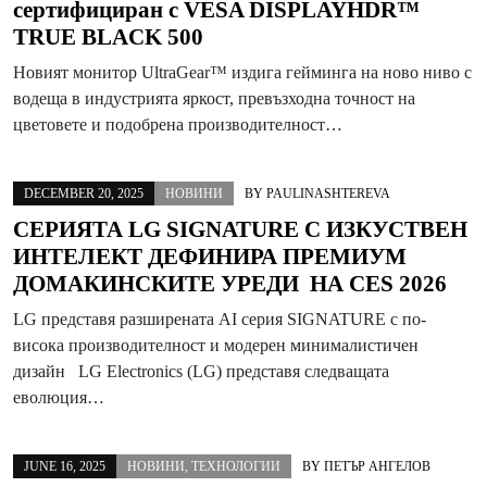
сертифициран с VESA DISPLAYHDR™
TRUE BLACK 500
Новият монитор UltraGear™ издига гейминга на ново ниво с
водеща в индустрията яркост, превъзходна точност на
цветовете и подобрена производителност…
DECEMBER 20, 2025
НОВИНИ
BY
PAULINASHTEREVA
СЕРИЯТА LG SIGNATURE С ИЗКУСТВЕН
ИНТЕЛЕКТ ДЕФИНИРА ПРЕМИУМ
ДОМАКИНСКИТЕ УРЕДИ НА CES 2026
LG представя разширената AI серия SIGNATURE с по-
висока производителност и модерен минималистичен
дизайн LG Electronics (LG) представя следващата
еволюция…
JUNE 16, 2025
НОВИНИ
,
ТЕХНОЛОГИИ
BY
ПЕТЪР АНГЕЛОВ