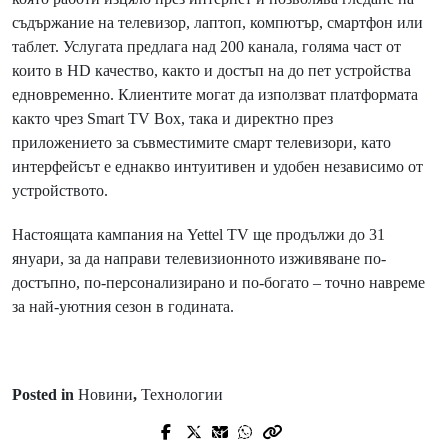
съдържание на телевизор, лаптоп, компютър, смартфон или
таблет. Услугата предлага над 200 канала, голяма част от
които в HD качество, както и достъп на до пет устройства
едновременно. Клиентите могат да използват платформата
както чрез Smart TV Box, така и директно през
приложението за съвместимите смарт телевизори, като
интерфейсът е еднакво интуитивен и удобен независимо от
устройството.
Настоящата кампания на Yettel TV ще продължи до 31
януари, за да направи телевизионното изживяване по-
достъпно, по-персонализирано и по-богато – точно навреме
за най-уютния сезон в годината.
Posted in
Новини
,
Технологии
Prev Post
Next Post