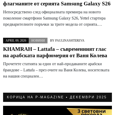
флагманите от серията Samsung Galaxy S26
Непосредствено след официалната премиера на новото
поколение смартфони Samsung Galaxy S26, Yettel стартира
предварителните поръчки за трите модела от серията.…
APRIL 09, 2026
НОВИНИ
BY
PAULINASHTEREVA
KHAMRAH – Lattafa – съвременният глас
на арабската парфюмерия от Ваня Колева
Прочетете статията за един от най-продаваните арабски
брандове – Lattafa – през очите на Ваня Колева, носителката
на нашия специален…
КОРИЦА НА P-MAGAZINE • ДЕКЕМВРИ 2025