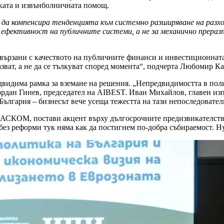
ката и извънболничната помощ.
 да компенсира тенденцията към системно разширяване на раз
а ефективност на публичните системи, а не за механично прераз
вързани с качеството на публичните финанси и инвестиционната
зват, а не да се тълкуват според момента“, подчерта Любомир К
двидима рамка за вземане на решения. „Непредвидимостта в пол
ордан Гинев, председател на AIBEST. Иван Михайлов, главен из
България – бизнесът вече усеща тежестта на тази непоследовател
АСКОМ, постави акцент върху дългосрочните предизвикателства
о без реформи тук няма как да постигнем по-добра събираемост. 