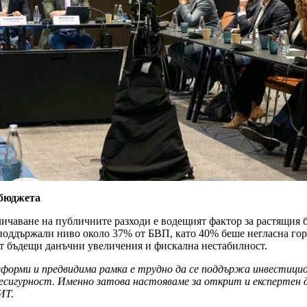
 бюджета
личаване на публичните разходи е водещият фактор за растящия
ддържали ниво около 37% от БВП, като 40% беше негласна горна г
 от бъдещи данъчни увеличения и фискална нестабилност.
 реформи и предвидима рамка е трудно да се поддържа инвестиц
есигурност. Именно затова настояваме за открит и експертен д
ИТ.