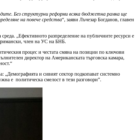
ходите. Без структурни реформи всяка бюджетна рамка ще
пределяне на повече средства
“, заяви Лъчезар Богданов, главен
 среда. „Ефективното разпределение на публичните ресурси е
аримански, член на УС на БНБ.
итическия процес и честата смяна на позиции по ключови
пълнителен директор на Американската търговска камара,
ност.“
: „Демографията и сивият сектор подкопават системно
Нужна е политическа смелост в тези разговори”.