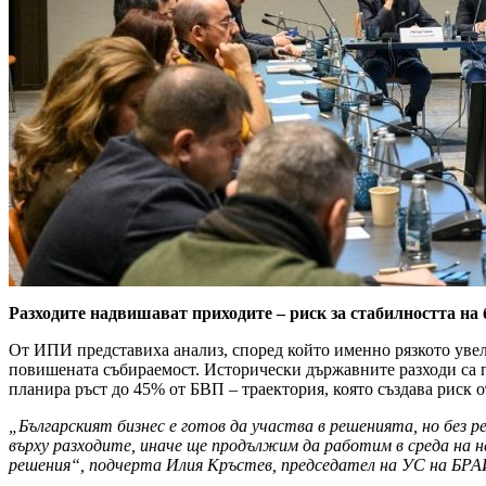
Разходите надвишават приходите – риск за стабилността на
От ИПИ представиха анализ, според който именно рязкото уве
повишената събираемост. Исторически държавните разходи са по
планира ръст до 45% от БВП – траектория, която създава риск
„Българският бизнес е готов да участва в решенията, но без
върху разходите, иначе ще продължим да работим в среда на н
решения“, подчерта Илия Кръстев, председател на УС на БРА