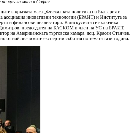
 на кръгла маса в София
иците в кръглата маса „Фискалната политика на България и
ска асоциация иновативни технологии (БРАИТ) и Института за
рти и финансови анализатори. В дискусията се включиха
в Димитров, председател на БАСКОМ и член на УС на БРАИТ,
тор на Американската търговска камара, доц. Красен Станчев,
но от най-значимите експертни събития по темата тази година.