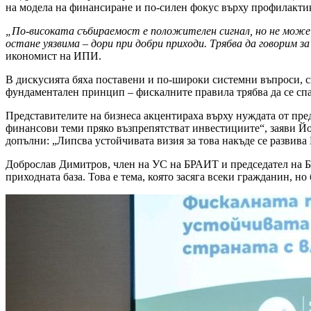
на модела на финансиране и по-силен фокус върху профилакти
„По-високата събираемост е положителен сигнал, но не може
остане уязвима – дори при добри приходи. Трябва да говорим з
икономист на ИПИ.
В дискусията бяха поставени и по-широки системни въпроси, с
фундаментален принцип – фискалните правила трябва да се спа
Представителите на бизнеса акцентираха върху нуждата от пре
финансови теми пряко възпрепятстват инвестициите“, заяви Й
допълни: „Липсва устойчивата визия за това накъде се развива 
Доброслав Димитров, член на УС на БРАИТ и председател на Б
приходната база. Това е тема, която засяга всеки гражданин, н