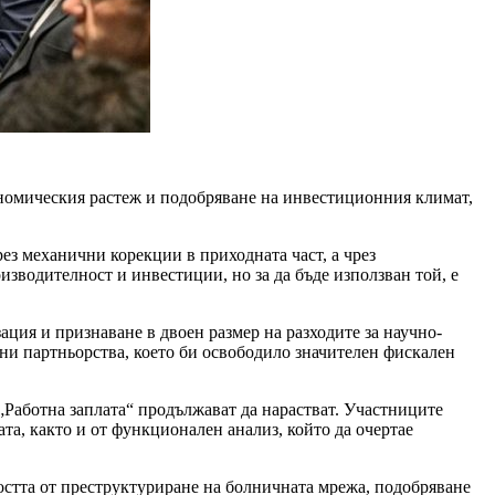
ономическия растеж и подобряване на инвестиционния климат,
ез механични корекции в приходната част, а чрез
зводителност и инвестиции, но за да бъде използван той, е
ция и признаване в двоен размер на разходите за научно-
ни партньорства, което би освободило значителен фискален
„Работна заплата“ продължават да нарастват. Участниците
а, както и от функционален анализ, който да очертае
остта от преструктуриране на болничната мрежа, подобряване