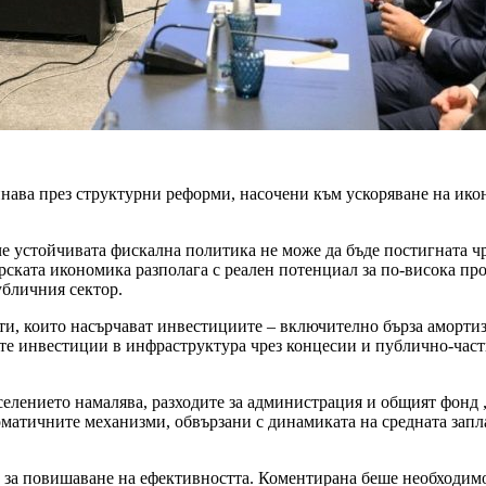
инава през структурни реформи, насочени към ускоряване на ик
че устойчивата фискална политика не може да бъде постигната чр
ката икономика разполага с реален потенциал за по-висока прои
бличния сектор.
, които насърчават инвестициите – включително бърза амортиза
те инвестиции в инфраструктура чрез концесии и публично-част
селението намалява, разходите за администрация и общият фонд 
матичните механизми, обвързани с динамиката на средната заплат
л за повишаване на ефективността. Коментирана беше необходим