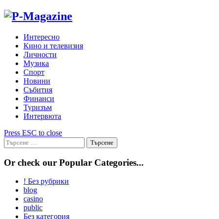
Skip
to
content
Интересно
Кино и телевизия
Личности
Музика
Спорт
Новини
Събития
Финанси
Туризъм
Интервюта
Press ESC to close
Търсене
за:
Or check our Popular Categories...
! Без рубрики
blog
casino
public
Без категория