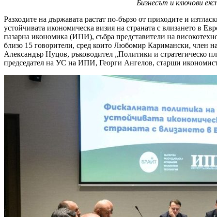
Бизнесът и ключови екс
Разходите на държавата растат по-бързо от приходите и изтлас
устойчивата икономическа визия на страната с влизането в Ев
пазарна икономика (ИПИ), събра представители на високотехн
близо 15 говорители, сред които Любомир Каримански, член 
Александър Нуцов, ръководител „Политики и стратегическо пл
председател на УС на ИПИ, Георги Ангелов, старши икономист 