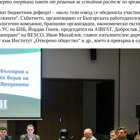
перти очертаха пакет от решения за устойчив растеж по време
кват бюджетния дефицит – около този извод се обединиха участн
розоната“. Събитието, организирано от Българската работодател
ологични компании, браншови организации, икономически експе
на УС на БНБ, Йордан Гинев, председател на AIBEST, Добросла
аниране“ на BESCO, Иван Михайлов, главен изпълнителен дирек
към Институт „Отворено общество“ и др., което я превърна в ед