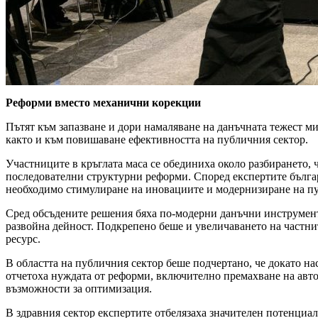
Реформи вместо механични корекции
Пътят към запазване и дори намаляване на данъчната тежест м
както и към повишаване ефективността на публичния сектор.
Участниците в кръглата маса се обединиха около разбирането, 
последователни структурни реформи. Според експертите българс
необходимо стимулиране на иновациите и модернизиране на пу
Сред обсъдените решения бяха по-модерни данъчни инструменти
развойна дейност. Подкрепено беше и увеличаването на частни
ресурс.
В областта на публичния сектор беше подчертано, че докато на
отчетоха нуждата от реформи, включително премахване на авто
възможности за оптимизация.
В здравния сектор експертите отбелязаха значителен потенциа