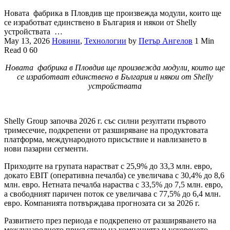
Новата фабрика в Пловдив ще произвежда модули, които ще
се изработват единствено в България и някои от Shelly
устройствата …
May 13, 2026
Новини
,
Технологии
by
Петър Ангелов
1 Min
Read
0
60
Новата фабрика в Пловдив ще произвежда модули, които ще
се изработват единствено в България и някои от Shelly
устройствата
Shelly Group започва 2026 г. със силни резултати първото
тримесечие, подкрепени от разширяване на продуктовата
платформа, международното присъствие и навлизането в
нови пазарни сегменти.
Приходите на групата нарастват с 25,9% до 33,3 млн. евро,
докато EBIT (оперативна печалба) се увеличава с 30,4% до 8,6
млн. евро. Нетната печалба нараства с 33,5% до 7,5 млн. евро,
а свободният паричен поток се увеличава с 77,5% до 6,4 млн.
евро. Компанията потвърждава прогнозата си за 2026 г.
Развитието през периода е подкрепено от разширяването на
международното присъствие на компанията и ускореното