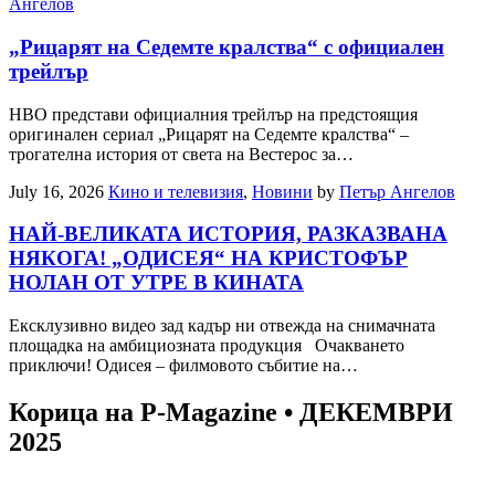
Ангелов
„Рицарят на Седемте кралства“ с официален
трейлър
HBO представи официалния трейлър на предстоящия
оригинален сериал „Рицарят на Седемте кралства“ –
трогателна история от света на Вестерос за…
July 16, 2026
Кино и телевизия
,
Новини
by
Петър Ангелов
НАЙ-ВЕЛИКАТА ИСТОРИЯ, РАЗКАЗВАНА
НЯКОГА! „ОДИСЕЯ“ НА КРИСТОФЪР
НОЛАН ОТ УТРЕ В КИНАТА
Ексклузивно видео зад кадър ни отвежда на снимачната
площадка на амбициозната продукция Очакването
приключи! Одисея – филмовото събитие на…
Корица на P-Magazine • ДЕКЕМВРИ
2025