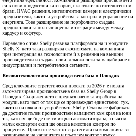
енергийна ефективност. Компанията разширява присъствието
си в нови продуктови категории, включително интелигентни
брави, HVAC решения, интелигентни камери и електрически
предпазители, както и устройства за контрол и управление на
енергията. Това разширяване на портфолиото създава
предпоставки за по-пълноценна интеграция между между
хардуер и софтуер.
Паралелно с това Shelly развива платформата на и модулите
Shelly X, като така разширява екосистемата на компанията
чрез интеграция на технологиите ѝ в решения на външни
производители и създава нови възможности за мащабиране в
индустриални и потребителски сегменти.
Високотехнологична производствена база в Пловдив
Сред ключовите стратегически проекти за 2026 г. е новата
автоматизирана производствена база на Shelly Group в
Пловдив. Съоръжението е предназначено за изработка на
модули, като част от тях ще се произвеждат единствено тук,
както и на някои от устройствата Shelly. Очаква се фабриката
да достигне пълен производствен капацитет към края на юни
т.г., като тя ще бъде почти изцяло автоматизирана, а съвсем
малък експертен екип ще оказва качествен контрол по
процесите. Проектът е част от стратегията на компанията за
разширяване на капацитета и по-голям контрол върху