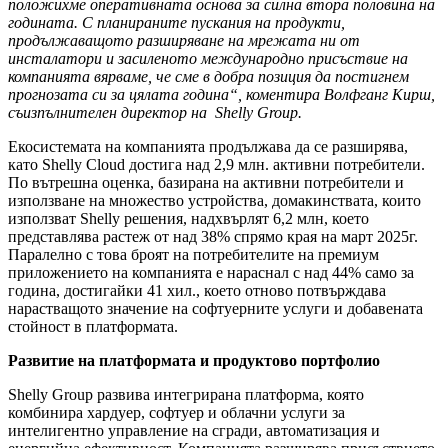
положихме оперативната основа за силна втора половина на
годината. С планираните пускания на продукти,
продължаващото разширяване на мрежата ни от
инсталатори и засиленото международно присъствие на
компанията вярваме, че сме в добра позиция да постигнем
прогнозата си за цялата година“, коментира Волфганг Кирш,
съизпълнителен директор на Shelly Group.
Екосистемата на компанията продължава да се разширява,
като Shelly Cloud достига над 2,9 млн. активни потребители.
По вътрешна оценка, базирана на активни потребители и
използване на множество устройства, домакинствата, които
използват Shelly решения, надхвърлят 6,2 млн, което
представлява растеж от над 38% спрямо края на март 2025г.
Паралелно с това броят на потребителите на премиум
приложението на компанията е нараснал с над 44% само за
година, достигайки 41 хил., което отново потвърждава
нарастващото значение на софтуерните услуги и добавената
стойност в платформата.
Развитие на платформата и продуктово портфолио
Shelly Group развива интегрирана платформа, която
комбинира хардуер, софтуер и облачни услуги за
интелигентно управление на сгради, автоматизация и