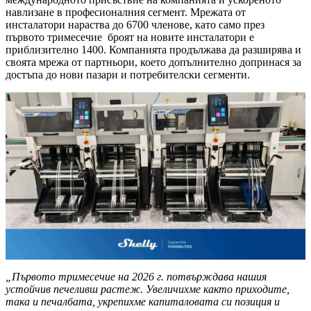
навлизане в професионалния сегмент. Мрежата от
инсталатори нараства до 6700 членове, като само през
първото тримесечие броят на новите инсталатори е
приблизително 1400. Компанията продължава да разширява и
своята мрежа от партньори, което допълнително допринася за
достъпа до нови пазари и потребителски сегменти.
„Първото тримесечие на 2026 г. потвърждава нашия
устойчив печеливш растеж. Увеличихме както приходите,
така и печалбата, укрепихме капиталовата си позиция и