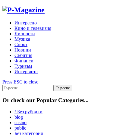
Skip
to
content
Интересно
Кино и телевизия
Личности
Музика
Спорт
Новини
Събития
Финанси
Туризъм
Интервюта
Press ESC to close
Търсене
за:
Or check our Popular Categories...
! Без рубрики
blog
casino
public
Без категория