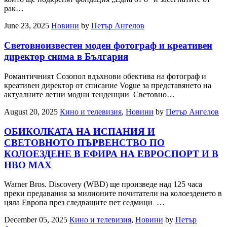
рак…
June 23, 2025
Новини
by
Петър Ангелов
Световноизвестен моден фотограф и креативен
директор снима в България
Романтичният Созопол вдъхнови обектива на фотограф и
креативен директор от списание Vogue за представянето на
актуалните летни модни тенденции Световно…
August 20, 2025
Кино и телевизия
,
Новини
by
Петър Ангелов
OБИКОЛКАТА НА ИСПАНИЯ И
СВЕТОВНОТО ПЪРВЕНСТВО ПО
КОЛОЕЗДЕНЕ В ЕФИРА НА ЕВРОСПОРТ И В
НВО МАХ
Warner Bros. Discovery (WBD) ще произведе над 125 часа
преки предавания за милионите почитатели на колоезденето в
цяла Европа през следващите пет седмици …
December 05, 2025
Кино и телевизия
,
Новини
by
Петър