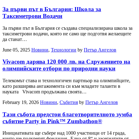
За първи път в България: Школа за
Таксиметрови Водачи
За първи път в България се създава специализирана школа за
таксиметрови водачи, която не само ще подготвя желаещите
да станат…
June 05, 2025
Новини
,
Технологии
by
Петър Ангелов
Vivacom дарява 120 000 лв. на Сдружението на
олимпийските отбори по природни науки
Телекомът става и технологичен партньор на олимпийците,
като разширява ангажимента си към младите таланти в
науката Vivacom продължава своята…
February 19, 2026
Новини
,
Събития
by
Петър Ангелов
Тази събота предстои благотворителното зумба
събитие Party in Pink™ Zumbathon®
Инициативата ще събере над 1000 участници от 14 града,
които ще подкрепят фондация „Една от 8“ и засегнатите от