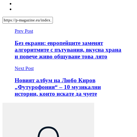
Prev Post
Без екрани: европейците заменят
алгоритмите с пътувания, вкусна храна
и повече живо общуване това лято
Next Post
Новият албум на Любо Киров
„Футурофония“ – 10 музикални
истории, които искате да чуете