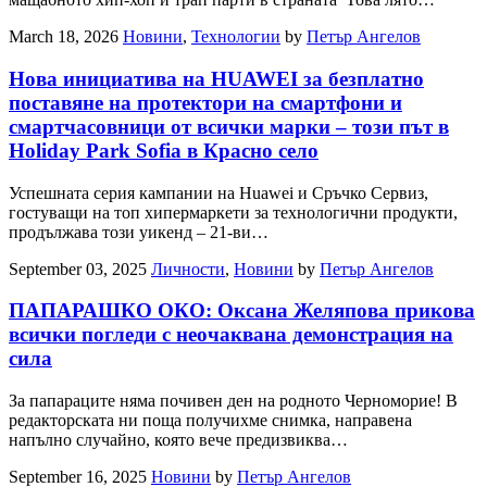
March 18, 2026
Новини
,
Технологии
by
Петър Ангелов
Нова инициатива на HUAWEI за безплатно
поставяне на протектори на смартфони и
смартчасовници от всички марки – този път в
Holiday Park Sofia в Красно село
Успешната серия кампании на Huawei и Сръчко Сервиз,
гостуващи на топ хипермаркети за технологични продукти,
продължава този уикенд – 21-ви…
September 03, 2025
Личности
,
Новини
by
Петър Ангелов
ПАПАРАШКО ОКО: Оксана Желяпова прикова
всички погледи с неочаквана демонстрация на
сила
За папараците няма почивен ден на родното Черноморие! В
редакторската ни поща получихме снимка, направена
напълно случайно, която вече предизвиква…
September 16, 2025
Новини
by
Петър Ангелов