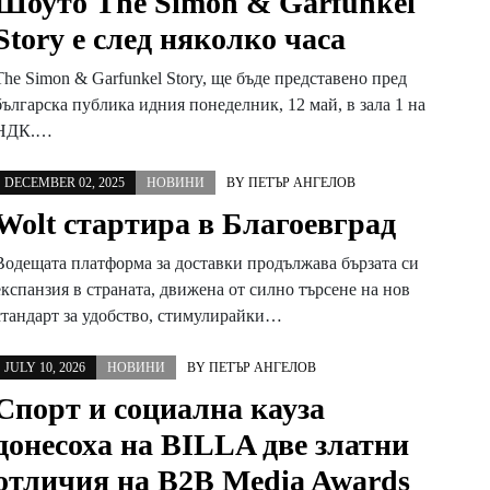
Шоуто The Simon & Garfunkel
Story е след няколко часа
The Simon & Garfunkel Story, ще бъде представено пред
българска публика идния понеделник, 12 май, в зала 1 на
НДК.…
DECEMBER 02, 2025
НОВИНИ
BY
ПЕТЪР АНГЕЛОВ
Wolt стартира в Благоевград
Водещата платформа за доставки продължава бързата си
експанзия в страната, движена от силно търсене на нов
стандарт за удобство, стимулирайки…
JULY 10, 2026
НОВИНИ
BY
ПЕТЪР АНГЕЛОВ
Спорт и социална кауза
донесоха на BILLA две златни
отличия на B2B Media Awards