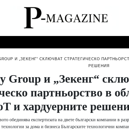
СТИ
МУЗИКА
СПОРТ
НОВИНИ
СЪБИТИЯ
GROUP И „ЗЕКЕНГ“ СКЛЮЧВАТ СТРАТЕГИЧЕСКО ПАРТНЬОРСТ
РЕШЕНИЯ
ly Group и „Зекенг“ скл
ческо партньорство в об
oT и хардуерните решен
ото обединява експертизата на двете български компании в раз
 технологии за дома и бизнеса Българските технологични компа