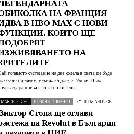
ЛЕГЕНДАРНАТА
ОБИКОЛКА НА ФРАНЦИЯ
ИДВА В НВО МАХ С НОВИ
ФУНКЦИИ, КОИТО ЩЕ
ПОДОБРЯТ
ИЗЖИВЯВАНЕТО НА
ЗРИТЕЛИТЕ
Най-голямото състезание на две колела в света ще бъде
показано по начин, невиждан досега. Warner Bros.
Discovery разкрива своето подобрено…
MARCH 06, 2026
НОВИНИ
,
ФИНАНСИ
BY
ПЕТЪР АНГЕЛОВ
Виктор Стопа ще оглави
растежа на Revolut в България
и пазарите в ЦИЕ