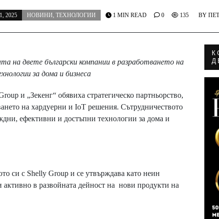
, 2025
НОВИНИ
,
ТЕХНОЛОГИИ
1 MIN READ
0
135
BY
ПЕ
К
Д
та на двете български компании в разработването на
хнологии за дома и бизнеса
roup и „Зекенг“ обявиха стратегическо партньорство,
ването на хардуерни и IoT решения. Сътрудничеството
еждни, ефективни и достъпни технологии за дома и
ото си с Shelly Group и се утвърждава като неин
и активно в развойната дейност на нови продукти на