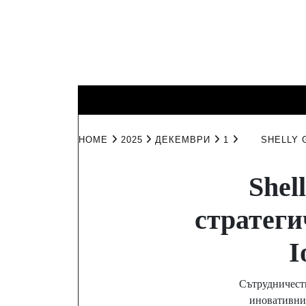
Skip
to
content
КИНО И
ИНТЕРЕСНО
ЛИЧНО
ТЕЛЕВИЗИЯ
HOME
2025
ДЕКЕМВРИ
1
SHELLY 
Shel
стратеги
I
Сътрудничеств
иновативни