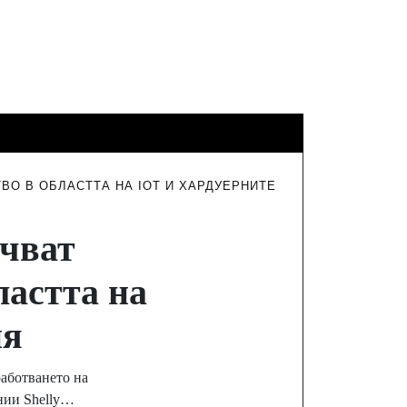
ФИНАНСИ
ТУРИЗЪМ
ИНТЕРВЮТА
ВО В ОБЛАСТТА НА IOT И ХАРДУЕРНИТЕ
ючват
ластта на
ия
работването на
нии Shelly…