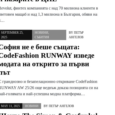
Revolut, финтех компанията с над 70 милиона клиенти в
световен мащаб и над 1,3 милиона в България, обяви на
3…
SEPTEMBER 25,
НОВИНИ
,
BY
ПЕТЪР
2025
СЪБИТИЯ
АНГЕЛОВ
София не е беше същата:
CodeFashion RUNWAY изведе
модата на открито за първи
път
С грандиозно и безапелационно откриване CodeFashion
RUNWAY AW 25/26 още веднъж доказа позицията си на
най-голямата и най-успешна модна платформа…
MAY 11, 2025
НОВИНИ
BY
ПЕТЪР АНГЕЛОВ