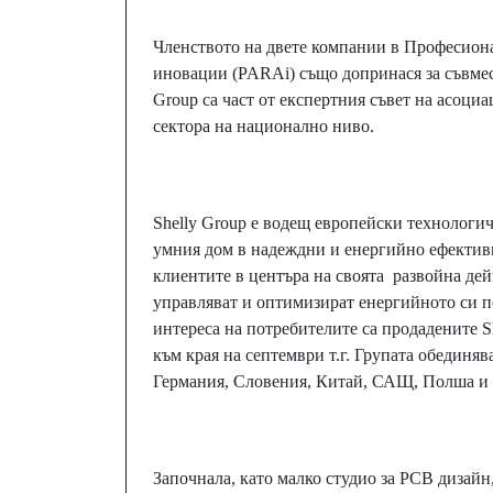
Членството на двете компании в Професиона
иновации (PARAi) също допринася за съвмест
Group са част от експертния съвет на асоци
сектора на национално ниво.
Shelly Group е водещ европейски технологи
умния дом в надеждни и енергийно ефектив
клиентите в центъра на своята развойна дей
управляват и оптимизират енергийното си п
интереса на потребителите са продадените Sh
към края на септември т.г. Групата обединя
Германия, Словения, Китай, САЩ, Полша и Н
Започнала, като малко студио за PCB дизайн