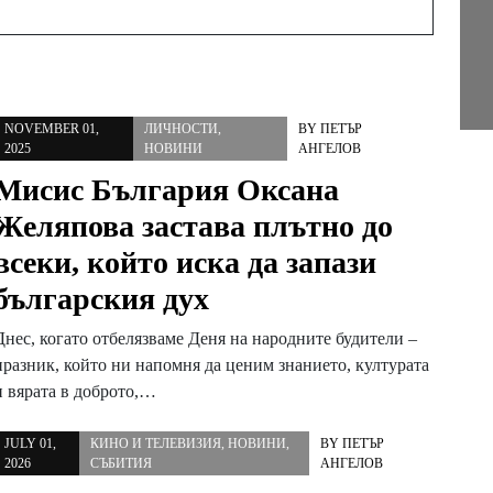
NOVEMBER 01,
ЛИЧНОСТИ
,
BY
ПЕТЪР
2025
НОВИНИ
АНГЕЛОВ
Мисис България Оксана
Желяпова застава плътно до
всеки, който иска да запази
българския дух
Днес, когато отбелязваме Деня на народните будители –
празник, който ни напомня да ценим знанието, културата
и вярата в доброто,…
JULY 01,
КИНО И ТЕЛЕВИЗИЯ
,
НОВИНИ
,
BY
ПЕТЪР
2026
СЪБИТИЯ
АНГЕЛОВ