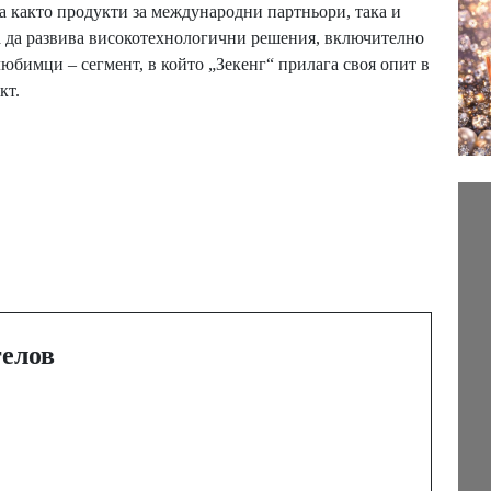
а както продукти за международни партньори, така и
 да развива високотехнологични решения, включително
юбимци – сегмент, в който „Зекенг“ прилага своя опит в
кт.
Next Post
Стартира кампания
„Заедно за здраво
сърце“ в подкрепа на
пациенти със
а
животозастрашаващо
елов
сърдечно заболяване