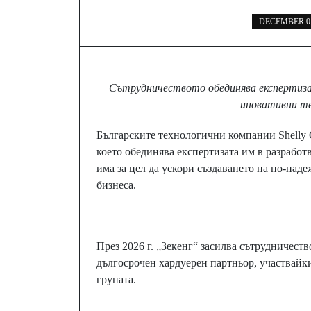
DECEMBER 01
Сътрудничеството обединява експертиза
иновативни те
Българските технологични компании Shelly G
което обединява експертизата им в разработ
има за цел да ускори създаването на по-над
бизнеса.
През 2026 г. „Зекенг“ засилва сътрудничеств
дългосрочен хардуерен партньор, участвайк
групата.