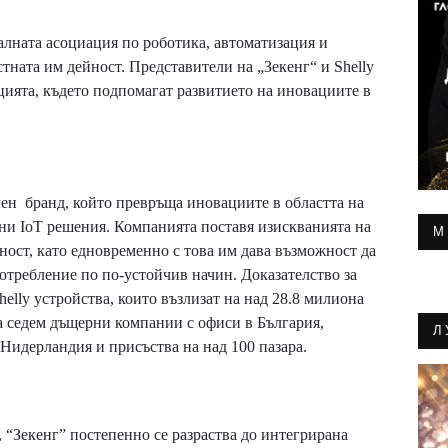
лната асоциация по роботика, автоматизация и
ната им дейност. Представители на „Зекенг“ и Shelly
ацията, където подпомагат развитието на иновациите в
чен бранд, който превръща иновациите в областта на
ни IoT решения. Компанията поставя изискванията на
М
ност, като едновременно с това им дава възможност да
отребление по по-устойчив начин. Доказателство за
elly устройства, които възлизат на над 28.8 милиона
ва седем дъщерни компании с офиси в България,
Л
идерландия и присъства на над 100 пазара.
, “Зекенг” постепенно се разраства до интегрирана