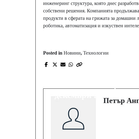
инженеринг структура, която днес разработв
собствени решения. Компанията продължава
продукти в сферата на грижата за домашни л
роботика, автоматизация и изкуствен интеле
Posted in
Новини
,
Технологии
Prev Post
Какво да гледаме в
HBO Max през
декември 2025 годин
Петър Анг