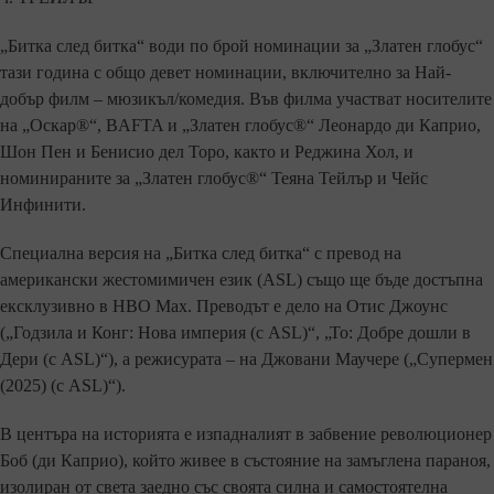
„Битка след битка“ води по брой номинации за „Златен глобус“
тази година с общо девет номинации, включително за Най-
добър филм – мюзикъл/комедия. Във филма участват носителите
на „Оскар®“, BAFTA и „Златен глобус®“ Леонардо ди Каприо,
Шон Пен и Бенисио дел Торо, както и Реджина Хол, и
номинираните за „Златен глобус®“ Теяна Тейлър и Чейс
Инфинити.
Специална версия на „Битка след битка“ с превод на
американски жестомимичен език (ASL) също ще бъде достъпна
ексклузивно в HBO Max. Преводът е дело на Отис Джоунс
(„Годзила и Конг: Нова империя (с ASL)“, „То: Добре дошли в
Дери (с ASL)“), а режисурата – на Джовани Маучере („Супермен
(2025) (с ASL)“).
В центъра на историята е изпадналият в забвение революционер
Боб (ди Каприо), който живее в състояние на замъглена параноя,
изолиран от света заедно със своята силна и самостоятелна