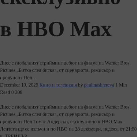
в HBO Max
Днес е глобалният стрийминг дебют на филма на Warner Bros.
Pictures „Битка след битка“, от сценариста, режисьор и
продуцент Пол…
December 19, 2025
Кино и телевизия
by
paulinashtereva
1 Min
Read
0
208
Днес е глобалният стрийминг дебют на филма на Warner Bros.
Pictures „Битка след битка“, от сценариста, режисьор и
продуцент Пол Томас Андерсън, ексклузивно в HBO Max.
Лентaта ще се излъчи и по HBO на 28 декември, неделя, от 21:00
ч. ТРЕЙЛЪР