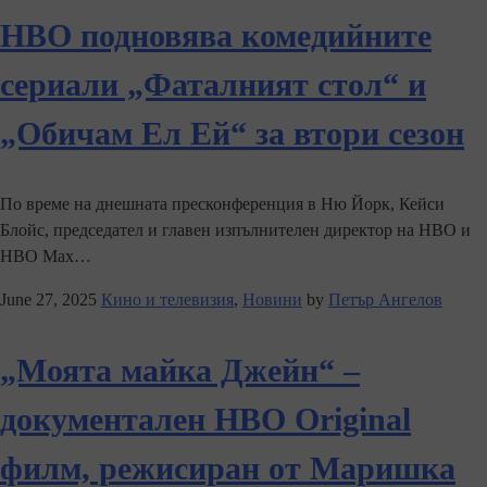
HBO подновява комедийните
сериали „Фаталният стол“ и
„Обичам Ел Ей“ за втори сезон
По време на днешната пресконференция в Ню Йорк, Кейси
Блойс, председател и главен изпълнителен директор на HBO и
HBO Max…
June 27, 2025
Кино и телевизия
,
Новини
by
Петър Ангелов
„Моята майка Джейн“ –
документален HBO Original
филм, режисиран от Маришка