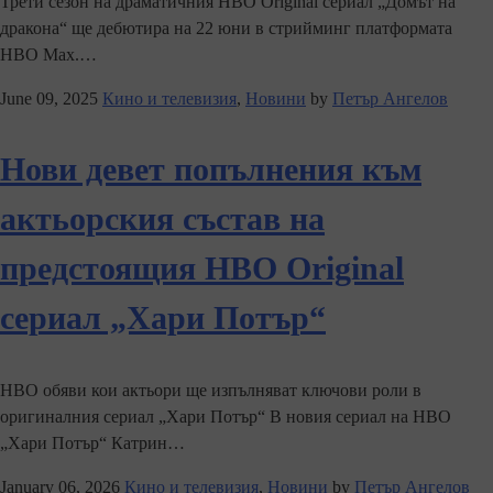
Трети сезон на драматичния HBO Original сериал „Домът на
дракона“ ще дебютира на 22 юни в стрийминг платформата
HBO Max.…
June 09, 2025
Кино и телевизия
,
Новини
by
Петър Ангелов
Нови девет попълнения към
актьорския състав на
предстоящия HBO Original
сериал „Хари Потър“
HBO обяви кои актьори ще изпълняват ключови роли в
оригиналния сериал „Хари Потър“ В новия сериал на HBO
„Хари Потър“ Катрин…
January 06, 2026
Кино и телевизия
,
Новини
by
Петър Ангелов