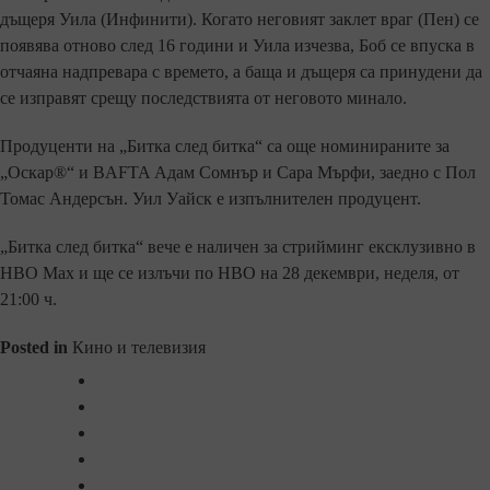
дъщеря Уила (Инфинити). Когато неговият заклет враг (Пен) се
появява отново след 16 години и Уила изчезва, Боб се впуска в
отчаяна надпревара с времето, а баща и дъщеря са принудени да
се изправят срещу последствията от неговото минало.
Продуценти на „Битка след битка“ са още номинираните за
„Оскар®“ и BAFTA Адам Сомнър и Сара Мърфи, заедно с Пол
Томас Андерсън. Уил Уайск е изпълнителен продуцент.
„Битка след битка“ вече е наличен за стрийминг ексклузивно в
HBO Max и ще се излъчи по HBO на 28 декември, неделя, от
21:00 ч.
Posted in
Кино и телевизия