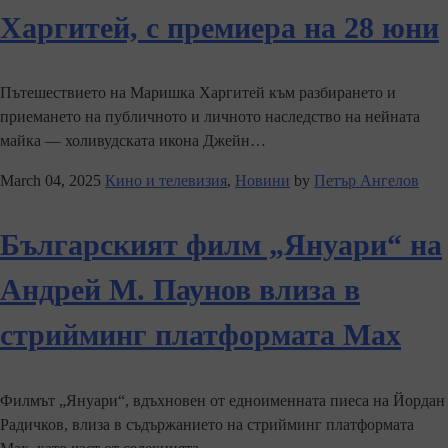
Харгитей, с премиера на 28 юни
Пътешествието на Маришка Харгитей към разбирането и
приемането на публичното и личното наследство на нейната
майка — холивудската икона Джейн…
March 04, 2025
Кино и телевизия
,
Новини
by
Петър Ангелов
Българският филм „Януари“ на
Андрей М. Паунов влиза в
стрийминг платформата Max
Филмът „Януари“, вдъхновен от едноименната пиеса на Йордан
Радичков, влиза в съдържанието на стрийминг платформата