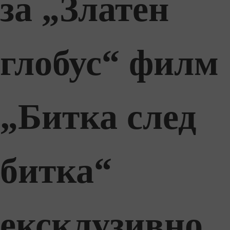
за „Златен
глобус“ филм
„Битка след
битка“
ексклузивно