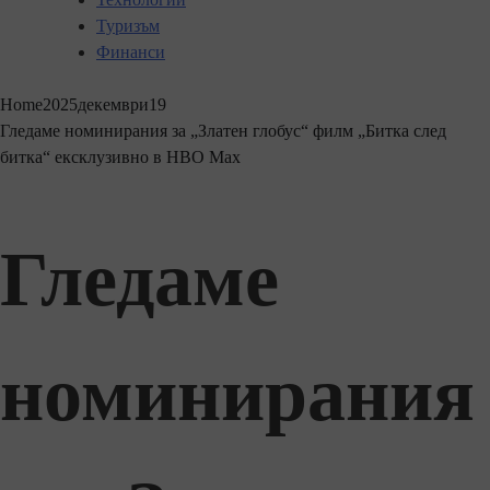
Туризъм
Финанси
Home
2025
декември
19
Гледаме номинирания за „Златен глобус“ филм „Битка след
битка“ ексклузивно в HBO Max
Гледаме
номинирания