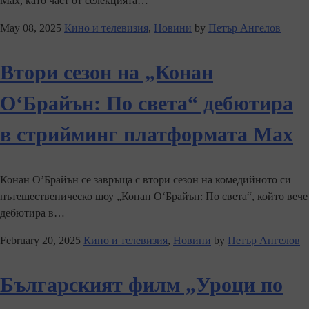
Max, като част от селекцията…
May 08, 2025
Кино и телевизия
,
Новини
by
Петър Ангелов
Втори сезон на „Конан
О‘Брайън: По света“ дебютира
в стрийминг платформата Max
Конан О’Брайън се завръща с втори сезон на комедийното си
пътешественическо шоу „Конан О‘Брайън: По света“, който вече
дебютира в…
February 20, 2025
Кино и телевизия
,
Новини
by
Петър Ангелов
Българският филм „Уроци по