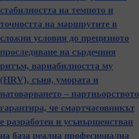
стабилността на темпото и
точността на маршрутите в
сложни условия до прецизното
проследяване на сърдечния
ритъм, вариабилността му
(HRV), съня, умората и
натоварването – партньорството
гарантира, че смартчасовникът
е разработен и усъвършенстван
на база реална професионална