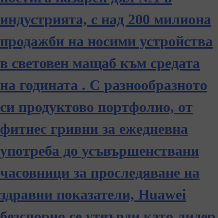
индустрията, с над 200 милиона
продажби на носими устройства
в световен мащаб към средата
на годината . С разнообразното
си продуктово портфолио, от
фитнес гривни за ежедневна
употреба до усъвършенствани
часовници за проследяване на
здравни показатели, Huawei
безспорно се утвърди като лидер