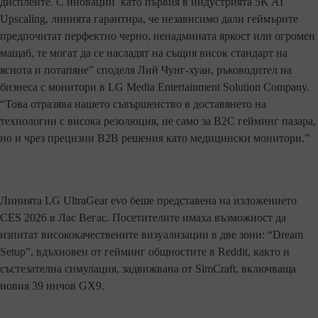
дисплеите. С иновации като първия в индустрията 5K AI
Upscaling, линията гарантира, че независимо дали геймърите
предпочитат перфектно черно, ненадмината яркост или огромен
мащаб, те могат да се насладят на същия висок стандарт на
яснота и потапяне” споделя Лий Чунг-хуан, ръководител на
бизнеса с монитори в LG Media Entertainment Solution Company.
“Това отразява нашето съвършенство в доставянето на
технологии с висока резолюция, не само за B2C гейминг пазара,
но и чрез прецизни B2B решения като медицински монитори.”
Линията LG UltraGear evo беше представена на изложението
CES 2026 в Лас Вегас. Посетителите имаха възможност да
изпитат висококачествените визуализации в две зони: “Dream
Setup”, вдъхновен от гейминг общностите в Reddit, както и
състезателна симулация, задвижвана от SimCraft, включваща
новия 39 инчов GX9.