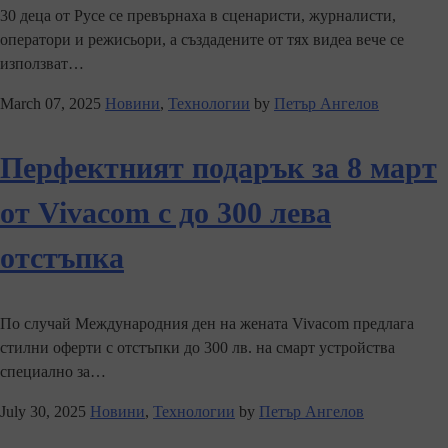
30 деца от Русе се превърнаха в сценаристи, журналисти,
оператори и режисьори, а създадените от тях видеа вече се
използват…
March 07, 2025
Новини
,
Технологии
by
Петър Ангелов
Перфектният подарък за 8 март
от Vivacom с до 300 лева
отстъпка
По случай Международния ден на жената Vivacom предлага
стилни оферти с отстъпки до 300 лв. на смарт устройства
специално за…
July 30, 2025
Новини
,
Технологии
by
Петър Ангелов