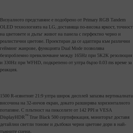
Визуалното представяне е подобрено от Primary RGB Tandem
OLED технологията на LG, доставяща по-висока яркост, точност
на цветовете и дълъг живот на панела с перфектно черно и
реалистични цветове. Проектиран да се адаптира към различни
гейминг жанрове, функцията Dual Mode позволява
безпроблемно превключване между 165Hz при 5K2K резолюция
и 330Hz при WFHD, подкрепено от ултра бързо 0.03 ms време за
реакция.
1500 R-извитият 21:9 ултра широк дисплей запазва вертикалната
височина на 32-инчов екран, докато разширява хоризонталното
потапяне. С плътност на пикселите от 142 PPI и VESA
™
DisplayHDR
True Black 500 сертификация, мониторът доставя
детайлни светли тонове и дълбоки черни цветове дори в най-
тъмните сцени.