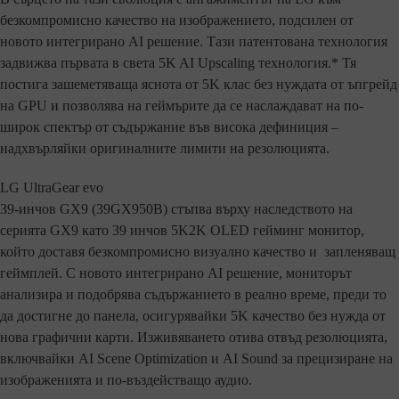
безкомпромисно качество на изображението, подсилен от
новото интегрирано AI решение. Тази патентована технология
задвижва първата в света 5K AI Upscaling технология.* Тя
постига зашеметяваща яснота от 5K клас без нуждата от ъпгрейд
на GPU и позволява на геймърите да се наслаждават на по-
широк спектър от съдържание във висока дефиниция –
надхвърляйки оригиналните лимити на резолюцията.
LG UltraGear evo
39-инчов GX9 (39GX950B) стъпва върху наследството на
серията GX9 като 39 инчов 5K2K OLED гейминг монитор,
който доставя безкомпромисно визуално качество и запленяващ
геймплей. С новото интегрирано AI решение, мониторът
анализира и подобрява съдържанието в реално време, преди то
да достигне до панела, осигурявайки 5K качество без нужда от
нова графични карти. Изживяването отива отвъд резолюцията,
включвайки AI Scene Optimization и AI Sound за прецизиране на
изображенията и по-въздействащо аудио.