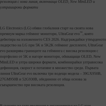
резолюция с нова линия, включваща OLED, New MiniLED и
ултрашироки формати
LG Electronics (LG) обяви глобалния старт на своята нова
™
премиум марка гейминг монитори, UltraGear evo
, която
дебютира на изложението CES 2026. Надграждайки утвърденото
лидерство на LG при 5K и 5K2K гейминг дисплеите, UltraGear
evo разширява границите на гейминга с висока резолюция с
портфолио от 5K и нагоре монитори, обхващащи OLED, New
MiniLED и ултра широки формати, комбинирайки ултрависока
дефиниция, скорост и потапяне в множество среди. Първата
линия UltraGear evo включва три водещи модела – 39GX950B,
27GM950B и 52G930B, обединени от обща основа за
съвършенство при високата резолюция.
В сърцето на тази еволюция е ангажиментът на LG към