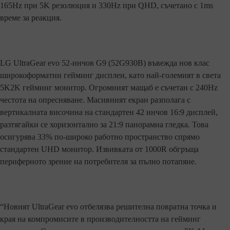
165Hz при 5K резолюция и 330Hz при QHD, съчетано с 1ms
време за реакция.
LG UltraGear evo 52-инчов G9 (52G930B) въвежда нов клас
широкоформатни гейминг дисплеи, като най-големият в света
5K2K гейминг монитор. Огромният мащаб е съчетан с 240Hz
честота на опресняване. Масивният екран разполага с
вертикалната височина на стандартен 42 инчов 16:9 дисплей,
разтягайки се хоризонтално за 21:9 панорамна гледка. Това
осигурява 33% по-широко работно пространство спрямо
стандартен UHD монитор. Извивката от 1000R обгръща
периферното зрение на потребителя за пълно потапяне.
“Новият UltraGear evo отбелязва решителна повратна точка и
края на компромисите в производителността на гейминг