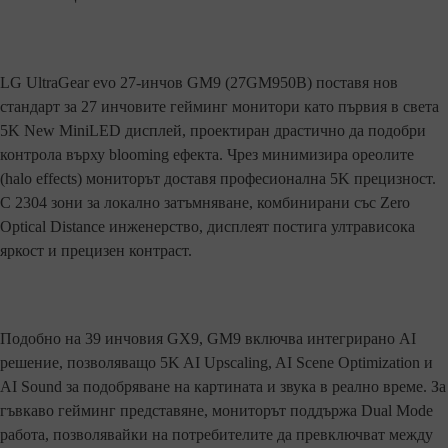
LG UltraGear evo 27-инчов GM9 (27GM950B) поставя нов
стандарт за 27 инчовите гейминг монитори като първия в света
5K New MiniLED дисплей, проектиран драстично да подобри
контрола върху blooming ефекта. Чрез минимизира ореолите
(halo effects) мониторът доставя професионална 5K прецизност.
С 2304 зони за локално затъмняване, комбинирани със Zero
Optical Distance инженерство, дисплеят постига ултрависока
яркост и прецизен контраст.
Подобно на 39 инчовия GX9, GM9 включва интегрирано AI
решение, позволяващо 5K AI Upscaling, AI Scene Optimization и
AI Sound за подобряване на картината и звука в реално време. За
гъвкаво гейминг представяне, мониторът поддържа Dual Mode
работа, позволявайки на потребителите да превключват между