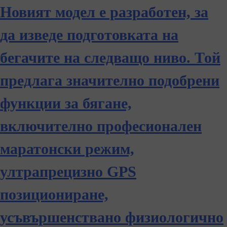
Новият модел е разработен, за
да изведе подготовката на
бегачите на следващо ниво. Той
предлага значително подобрени
функции за бягане,
включително професионален
маратонски режим,
ултрапрецизно GPS
позициониране,
усъвършенствано физиологично