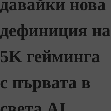
давайки нова
дефиниция на
5K гейминга
с първата в
света AI