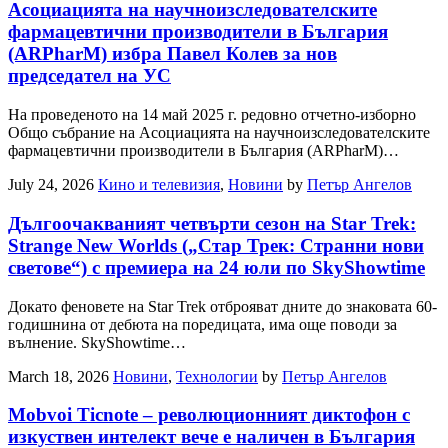
Асоциацията на научноизследователските
фармацевтични производители в България
(ARPharM) избра Павел Колев за нов
председател на УС
На проведеното на 14 май 2025 г. редовно отчетно-изборно
Общо събрание на Асоциацията на научноизследователските
фармацевтични производители в България (ARPharM)…
July 24, 2026
Кино и телевизия
,
Новини
by
Петър Ангелов
Дългоочакваният четвърти сезон на Star Trek:
Strange New Worlds („Стар Трек: Странни нови
светове“) с премиера на 24 юли по SkyShowtime
Докато феновете на Star Trek отброяват дните до знаковата 60-
годишнина от дебюта на поредицата, има още поводи за
вълнение. SkyShowtime…
March 18, 2026
Новини
,
Технологии
by
Петър Ангелов
Mobvoi Ticnote – революционният диктофон с
изкуствен интелект вече е наличен в България