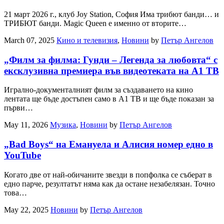
21 март 2026 г., клуб Joy Station, София Има трибют банди… и
ТРИБЮТ банди. Magic Queen е именно от вторите…
March 07, 2025
Кино и телевизия
,
Новини
by
Петър Ангелов
„Филм за филма: Гунди – Легенда за любовта“ с
ексклузивна премиера във видеотеката на А1 ТВ
Игрално-документалният филм за създаването на кино
лентата ще бъде достъпен само в А1 ТВ и ще бъде показан за
първи…
May 11, 2026
Музика
,
Новини
by
Петър Ангелов
„Bad Boys“ на Емануела и Алисия номер едно в
YouTube
Когато две от най-обичаните звезди в попфолка се съберат в
едно парче, резултатът няма как да остане незабелязан. Точно
това…
May 22, 2025
Новини
by
Петър Ангелов