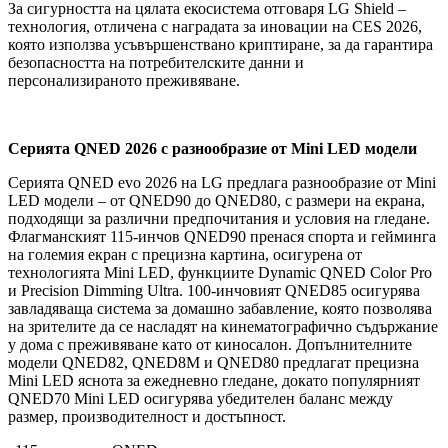
За сигурността на цялата екосистема отговаря LG Shield –
технология, отличена с наградата за иновации на CES 2026,
която използва усъвършенствано криптиране, за да гарантира
безопасността на потребителските данни и
персонализираното преживяване.
Серията QNED 2026 с разнообразие от Mini LED модели
Серията QNED evo 2026 на LG предлага разнообразие от Mini
LED модели – от QNED90 до QNED80, с размери на екрана,
подходящи за различни предпочитания и условия на гледане.
Флагманският 115-инчов QNED90 пренася спорта и гейминга
на големия екран с прецизна картина, осигурена от
технологията Mini LED, функциите Dynamic QNED Color Pro
и Precision Dimming Ultra. 100-инчовият QNED85 осигурява
завладяваща система за домашно забавление, която позволява
на зрителите да се насладят на кинематографично съдържание
у дома с преживяване като от киносалон. Допълнителните
модели QNED82, QNED8M и QNED80 предлагат прецизна
Mini LED яснота за ежедневно гледане, докато популярният
QNED70 Mini LED осигурява убедителен баланс между
размер, производителност и достъпност.