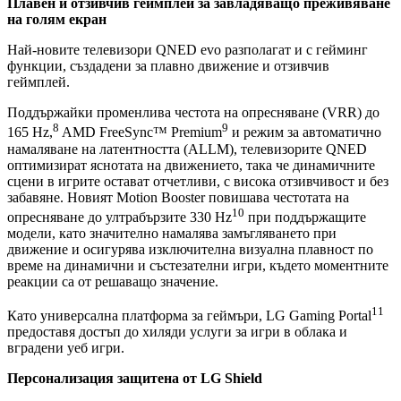
Плавен и отзивчив геймплей за завладяващо преживяване
на голям екран
Най-новите телевизори QNED evo разполагат и с гейминг
функции, създадени за плавно движение и отзивчив
геймплей.
Поддържайки променлива честота на опресняване (VRR) до
8
9
165 Hz,
AMD FreeSync™ Premium
и режим за автоматично
намаляване на латентността (ALLM), телевизорите QNED
оптимизират яснотата на движението, така че динамичните
сцени в игрите остават отчетливи, с висока отзивчивост и без
забавяне. Новият Motion Booster повишава честотата на
10
опресняване до ултрабързите 330 Hz
при поддържащите
модели, като значително намалява замъгляването при
движение и осигурява изключителна визуална плавност по
време на динамични и състезателни игри, където моментните
реакции са от решаващо значение.
11
Като универсална платформа за геймъри, LG Gaming Portal
предоставя достъп до хиляди услуги за игри в облака и
вградени уеб игри.
Персонализация защитена от LG Shield