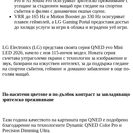
Pro и AI Sound Pro осигуряват зрителско преживяване с
усещане за стадионен мащаб при гледане на спортни
събития и филми с динамични екшън сцени.
VRR до 165 Hz и Motion Booster до 330 Hz осигуряват
плавен геймплей, а LG Gaming Portal предоставя достъп
до хиляди услуги за игри в облака и вградени уеб игри.
LG Electronics (LG) представя своята серия QNED evo Mini
LED 2026, начело с нов 115-инчов модел. Новата серия
съчетава ултраголеми екрани с технологии за изображение и
звук, базирани на изкуствен интелект, за да поддържа гледане
на спортни събития, гейминг и домашно забавление в още по-
голям мащаб.
По-наситени цветове и по-дълбок контраст за завладяващо
зрителско преживяване
Тази година качеството на картината при QNED е подобрено
благодарение на технологиите Dynamic QNED Color Pro и
Precision Dimming Ultra.