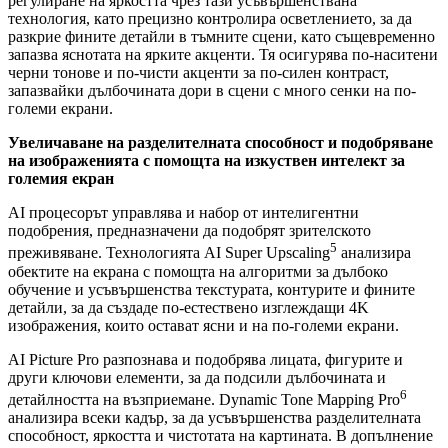
регулиране на яркостта чрез тази усъвършенствана
технология, като прецизно контролира осветлението, за да
разкрие фините детайли в тъмните сцени, като същевременно
запазва яснотата на ярките акценти. Тя осигурява по-наситени
черни тонове и по-чисти акценти за по-силен контраст,
запазвайки дълбочината дори в сцени с много сенки на по-
големи екрани.
Увеличаване на разделителната способност и подобряване
на изображенията с помощта на изкуствен интелект за
големия екран
AI процесорът управлява и набор от интелигентни
подобрения, предназначени да подобрят зрителското
5
преживяване. Технологията AI Super Upscaling
анализира
обектите на екрана с помощта на алгоритми за дълбоко
обучение и усъвършенства текстурата, контурите и фините
детайли, за да създаде по-естествено изглеждащи 4K
изображения, които остават ясни и на по-големи екрани.
AI Picture Pro разпознава и подобрява лицата, фигурите и
други ключови елементи, за да подсили дълбочината и
6
детайлността на възприемане. Dynamic Tone Mapping Pro
анализира всеки кадър, за да усъвършенства разделителната
способност, яркостта и чистотата на картината. В допълнение