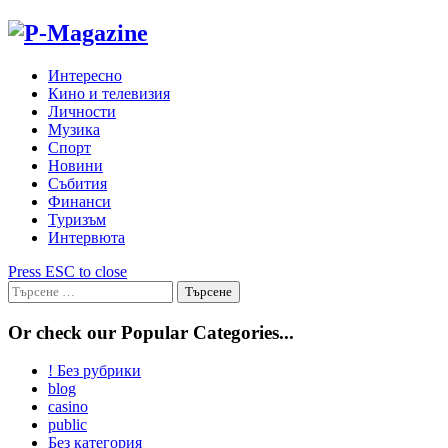
Skip
to
content
Интересно
Кино и телевизия
Личности
Музика
Спорт
Новини
Събития
Финанси
Туризъм
Интервюта
Press ESC to close
Търсене
за:
Or check our Popular Categories...
! Без рубрики
blog
casino
public
Без категория