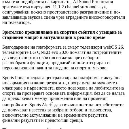
към тези подобрения на картината, AI Sound Pro потапя
зрителите във виртуален 11.1.2 channel surround звук,
осигурявайки по-ясно пространствено разграничение и по-
завладяваща звукова сцена чрез вградените високоговорители
на телевизора.
Зрителско преживяване на спортни събития с усещане за
стадионен мащаб и актуализации в реално време
Благодарение на платформата за смарт телевизори webOS 26,
телевизорите LG QNED evo 2026 помагат на потребителите
да следят спортни събития на живо чрез набор от
разнообразни функции, предлагайки по-интегриран и
персонализиран начин за гледане на спортни мачове.
Sports Portal предлага централизирана платформа с актуална
информация на живо, резултати, програмата на мачовете и
класиране в първенствата, което позволява на любителите на
спорта да проверяват основната информация, без да се налага
да превключват между приложения или да променят
7
настройките. Sports Alert
дава възможност на потребителите
да получават известия за избрани отбори и първенства,
включително актуализации на временните резултати,
финални резултати и предстоящи срещи.