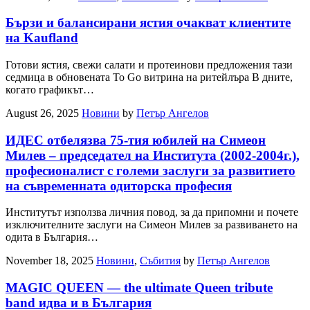
Бързи и балансирани ястия очакват клиентите
на Kaufland
Готови ястия, свежи салати и протеинови предложения тази
седмица в обновената To Go витрина на ритейлъра В дните,
когато графикът…
August 26, 2025
Новини
by
Петър Ангелов
ИДЕС отбелязва 75-тия юбилей на Симеон
Милев – председател на Института (2002-2004г.),
професионалист с големи заслуги за развитието
на съвременната одиторска професия
Институтът използва личния повод, за да припомни и почете
изключителните заслуги на Симеон Милев за развиването на
одита в България…
November 18, 2025
Новини
,
Събития
by
Петър Ангелов
MAGIC QUEEN — the ultimate Queen tribute
band идва и в България