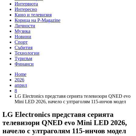
Интервюта
Интересно
Кино и телевизия
Корица на P-Magazine
Личности
Музика
Новини
Спорт
Събития
Технологии
Туризъм
Финанси
Home
2026
април
8
LG Electronics представя серията телевизори QNED evo
Mini LED 2026, начело с ултраголям 115-инчов модел
LG Electronics представя серията
телевизори QNED evo Mini LED 2026,
начело с ултраголям 115-инчов модел