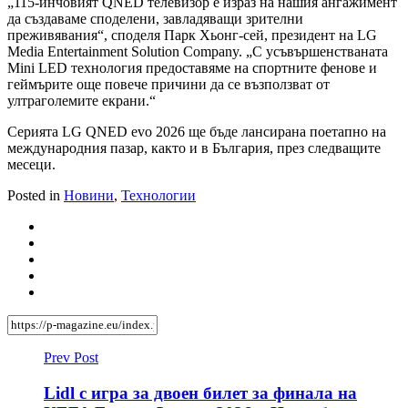
„115-инчовият QNED телевизор е израз на нашия ангажимент
да създаваме споделени, завладяващи зрителни
преживявания“, споделя Парк Хьонг-сей, президент на LG
Media Entertainment Solution Company. „С усъвършенстваната
Mini LED технология предоставяме на спортните фенове и
геймърите още повече причини да се възползват от
ултраголемите екрани.“
Серията LG QNED evo 2026 ще бъде лансирана поетапно на
международния пазар, както и в България, през следващите
месеци.
Posted in
Новини
,
Технологии
Prev Post
Lidl с игра за двоен билет за финала на