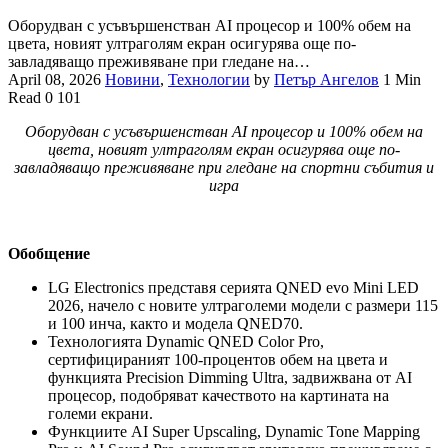
Оборудван с усъвършенстван AI процесор и 100% обем на
цвета, новият ултраголям екран осигурява още по-
завладяващо преживяване при гледане на…
April 08, 2026
Новини
,
Технологии
by
Петър Ангелов
1 Min
Read
0
101
Оборудван с усъвършенстван AI процесор и 100% обем на
цвета, новият ултраголям екран осигурява още по-
завладяващо преживяване при гледане на спортни събития и
игра
Обобщение
LG Electronics представя серията QNED evo Mini LED
2026, начело с новите ултраголеми модели с размери 115
и 100 инча, както и модела QNED70.
Технологията Dynamic QNED Color Pro,
сертифицираният 100-процентов обем на цвета и
функцията Precision Dimming Ultra, задвижвана от AI
процесор, подобряват качеството на картината на
големи екрани.
Функциите AI Super Upscaling, Dynamic Tone Mapping