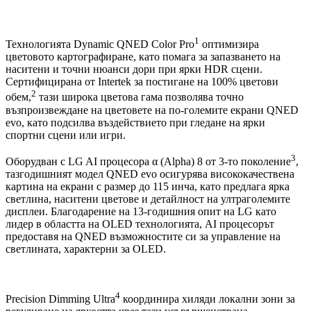
1
Технологията Dynamic QNED Color Pro
оптимизира
цветовото картографиране, като помага за запазването на
наситени и точни нюанси дори при ярки HDR сцени.
Сертифицирана от Intertek за постигане на 100% цветови
2
обем,
тази широка цветова гама позволява точно
възпроизвеждане на цветовете на по-големите екрани QNED
evo, като подсилва въздействието при гледане на ярки
спортни сцени или игри.
3
Оборудван с LG AI процесора α (Alpha) 8 от 3-то поколение
,
тазгодишният модел QNED evo осигурява висококачествена
картина на екрани с размер до 115 инча, като предлага ярка
светлина, наситени цветове и детайлност на ултраголемите
дисплеи. Благодарение на 13-годишния опит на LG като
лидер в областта на OLED технологията, AI процесорът
предоставя на QNED възможностите си за управление на
светлината, характерни за OLED.
4
Precision Dimming Ultra
координира хиляди локални зони за