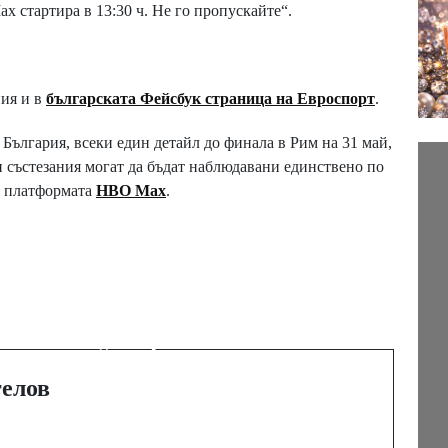
 стартира в 13:30 ч. Не го пропускайте“.
ия и в
българската Фейсбук страница на Евроспорт
.
в България, всеки един детайл до финала в Рим на 31 май,
и състезания могат да бъдат наблюдавани единствено по
г платформата
НВО Мах
.
Next Post
Колоездачите след
инцидента:
„Асфалтът не беше
причината за
А
елов
падането“