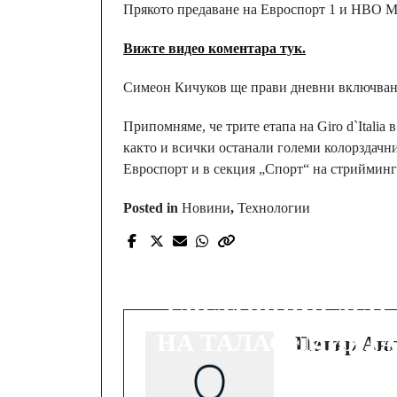
Прякото предаване на Евроспорт 1 и HBO Max
Вижте видео коментара тук.
Симеон Кичуков ще прави дневни включван
Припомняме, че трите етапа на Giro d`Italia 
както и всички останали големи колорздачн
Евроспорт и в секция „Спорт“ на стриймин
Posted in
Новини
,
Технологии
Prev Post
НА 8 МАЙ
ОТБЕЛЯЗАХМЕ
СВЕТОВНИЯ ДЕН
НА ТАЛАСЕМИЯТ
Петър Анг