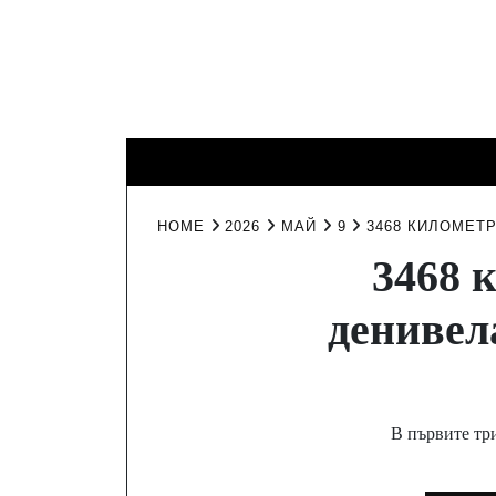
Skip
to
content
КИНО И
ИНТЕРЕСНО
ЛИЧНО
ТЕЛЕВИЗИЯ
HOME
2026
МАЙ
9
3468 КИЛОМЕТР
3468 
денивел
В първите три