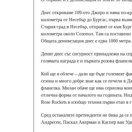
Днес откриваме 109-ото Джиро и няма по-кра
километра от Несебър до Бургас, първа възм
Стария град в Несебър, отправят се към Бург
километра около Созопол. Там са поставени 
Общата денивелация днес e едва 1000 метра.
Денят днес със сигурност принадлежи на спр
голямата награда е и първата розова фланелк
Кой ще я облече – дали ще бъде големият ф
сезона и много добре знае как се печели в 
фланелка. Милан обаче ще има сериозна кон
отлична форма от началото на годината. Нид
Rose Rockets в изобщо техния първи етап в 
Сред останалите претенденти не бива да се
Андресен, Паскал Акерман и Каспер ван Уде