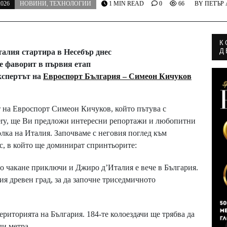
2026
НОВИНИ
,
ТЕХНОЛОГИИ
1 MIN READ
0
66
BY
ПЕТЪР
К
Д
талия стартира в Несебър днес
 фаворит в първия етап
кспертът на
Евроспорт България – Симеон Кичуков
ът на Евроспорт Симеон Кичуков, който пътува с
very, ще Ви предложи интересни репортажи и любопитни
олка на Италия. Започваме с неговия поглед към
с, в който ще доминират спринтьорите:
то чакане приключи и Джиро д’Италия е вече в България.
ия древен град, за да започне триседмичното
ериторията на България. 184-те колоездачи ще трябва да
ди метра.