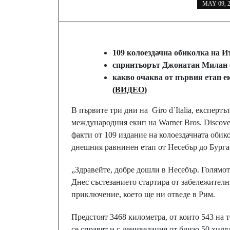
MAY 09, 
109 колоездачна обиколка на И
спринтьорът Джонатан Милан е
какво очаква от първия етап е
(ВИДЕО)
В първите три дни на Giro d`Italia, експерт
международния екип на Warner Bros. Disco
факти от 109 издание на колоездачната обик
днешния равнинен етап от Несебър до Бурга
„Здравейте, добре дошли в Несебър. Голямо
Днес състезанието стартира от забележителн
приключение, което ще ни отведе в Рим.
Предстоят 3468 километра, от които 543 на т
се справят и с денивелация от близо 50 хиля