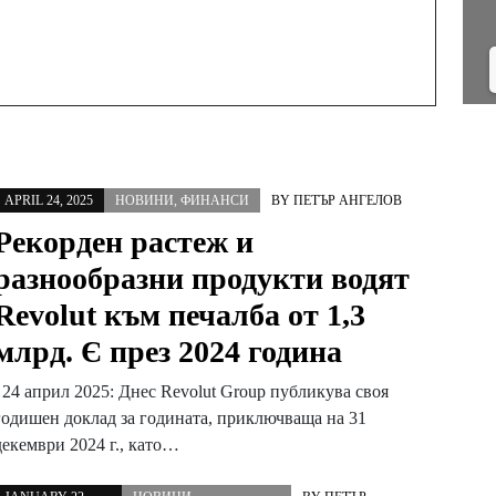
APRIL 24, 2025
НОВИНИ
,
ФИНАНСИ
BY
ПЕТЪР АНГЕЛОВ
Рекорден растеж и
разнообразни продукти водят
Revolut към печалба от 1,3
млрд. Є през 2024 година
24 април 2025: Днес Revolut Group публикува своя
годишен доклад за годината, приключваща на 31
декември 2024 г., като…