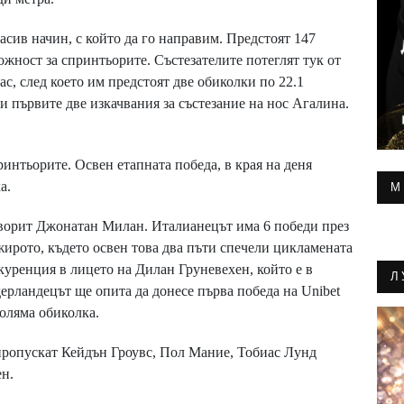
сив начин, с който да го направим. Предстоят 147
ожност за спринтьорите. Състезателите потеглят тук от
ас, след което им предстоят две обиколки по 22.1
и първите две изкачвания за състезание на нос Агалина.
интьорите. Освен етапната победа, в края на деня
а.
М
аворит Джонатан Милан. Италианецът има 6 победи през
Джирото, където освен това два пъти спечели цикламената
куренция в лицето на Дилан Груневехен, който е в
Л
ерландецът ще опита да донесе първа победа на Unibet
голяма обиколка.
 пропускат Кейдън Гроувс, Пол Мание, Тобиас Лунд
н.