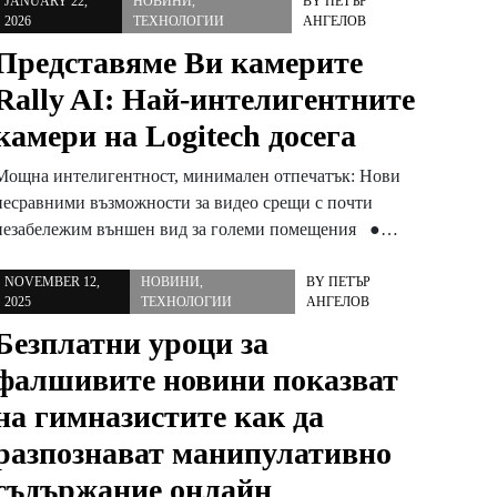
JANUARY 22,
НОВИНИ
,
BY
ПЕТЪР
2026
ТЕХНОЛОГИИ
АНГЕЛОВ
Представяме Ви камерите
Rally AI: Най-интелигентните
камери на Logitech досега
Мощна интелигентност, минимален отпечатък: Нови
несравними възможности за видео срещи с почти
незабележим външен вид за големи помещения ●…
NOVEMBER 12,
НОВИНИ
,
BY
ПЕТЪР
2025
ТЕХНОЛОГИИ
АНГЕЛОВ
Безплатни уроци за
фалшивите новини показват
на гимназистите как да
разпознават манипулативно
съдържание онлайн