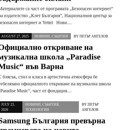
Материалите са част от програмата „Безопасен интернет“
на издателство „Клет България“, Националния център за
безопасен интернет и Yettel Нови…
AUGUST 27, 2025
НОВИНИ
,
СЪБИТИЯ
BY
ПЕТЪР АНГЕЛОВ
Официално откриване на
музикална школа „Paradise
Music“ във Варна
С блясък, стил и класа в артистична атмосфера бе
отбелязано официалното откриване на музикална школа
„Paradise Music“, част от фондация…
JULY 23,
НОВИНИ
,
СЪБИТИЯ
,
BY
ПЕТЪР
2026
ТЕХНОЛОГИИ
АНГЕЛОВ
Samsung България превърна