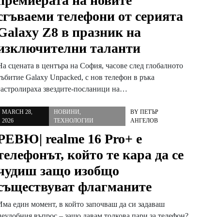
премиерата на новите
сгъваеми телефони от серията
Galaxy Z8 в празник на
изключителни таланти
На сцената в центъра на София, часове след глобалното
събитие Galaxy Unpacked, с нов телефон в ръка
гастролираха звездите-посланици на…
MARCH 28,
НОВИНИ
,
BY
ПЕТЪР
2026
ТЕХНОЛОГИИ
АНГЕЛОВ
РЕВЮ| realme 16 Pro+ е
телефонът, който те кара да се
чудиш защо изобщо
съществуват флагманите
Има един момент, в който започваш да си задаваш
неудобния въпрос – защо давам толкова пари за телефон?