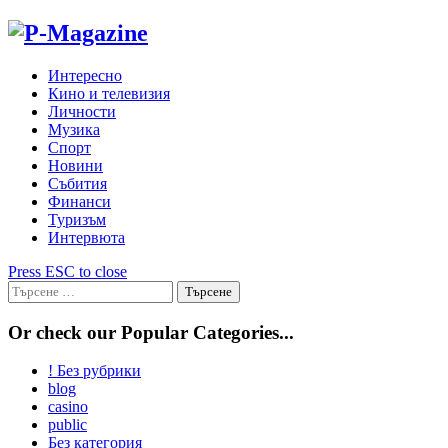
Skip
to
content
Интересно
Кино и телевизия
Личности
Музика
Спорт
Новини
Събития
Финанси
Туризъм
Интервюта
Press ESC to close
Търсене
за:
Or check our Popular Categories...
! Без рубрики
blog
casino
public
Без категория