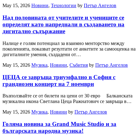
May 15, 2026
Новини
,
Технологии
by
Петър Ангелов
Над половината от учителите и учениците се
определят като напреднали в създаването на
дигитално съдържание
Налице е голям потенциал за взаимно менторство между
поколенията, показват резултати от анкетите за самооценка на
дигиталните умения, създадени от…
May 15, 2026
Музика
,
Новини
,
Събития
by
Петър Ангелов
ЦЕЦА се завръща триумфално в София с
грандиозен концерт на 7 ноември
Възползвайте се от билети на цени от 30 евро Балканската
музикална икона Светлана Цеца Ражнатович се завръща в…
May 15, 2026
Музика
,
Новини
by
Петър Ангелов
Голяма новина за Grand Music Studio и за
българската народна музика!