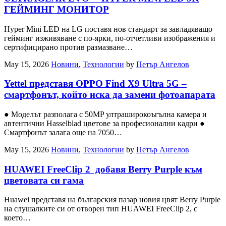
ГЕЙМИНГ МОНИТОР
Hyper Mini LED на LG поставя нов стандарт за завладяващо
гейминг изживяване с по-ярки, по-отчетливи изображения и
сертифицирано против размазване…
May 15, 2026
Новини
,
Технологии
by
Петър Ангелов
Yettel представя OPPO Find X9 Ultra 5G –
смартфонът, който иска да замени фотоапарата
● Моделът разполага с 50MP ултраширокоъгълна камера и
автентични Hasselblad цветове за професионални кадри ●
Смартфонът залага още на 7050…
May 15, 2026
Новини
,
Технологии
by
Петър Ангелов
HUAWEI FreeClip 2 добавя Berry Purple към
цветовата си гама
Huawei представя на българския пазар новия цвят Berry Purple
на слушалките си от отворен тип HUAWEI FreeClip 2, с
което…