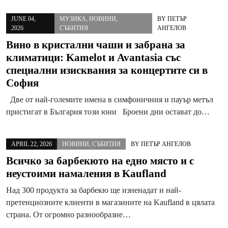
JUNE 04,
МУЗИКА
,
НОВИНИ
,
BY
ПЕТЪР
2026
СЪБИТИЯ
АНГЕЛОВ
Вино в кристални чаши и забрана за
климатици: Kamelot и Avantasia със
специални изисквания за концертите си в
София
Две от най-големите имена в симфоничния и пауър метъл
пристигат в България този юни Броени дни остават до…
APRIL 22, 2026
НОВИНИ
,
СЪБИТИЯ
BY
ПЕТЪР АНГЕЛОВ
Всичко за барбекюто на едно място и с
неустоими намаления в Kaufland
Над 300 продукта за барбекю ще изненадат и най-
претенциозните клиенти в магазините на Kaufland в цялата
страна. От огромно разнообразие…