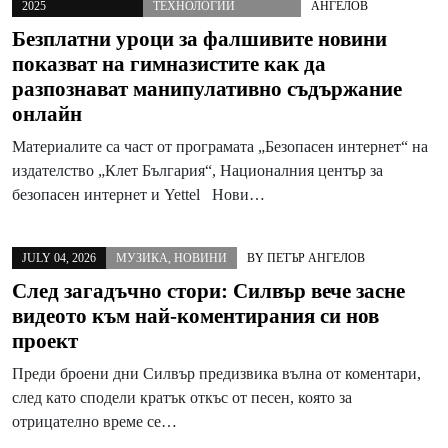
2025
ТЕХНОЛОГИИ
АНГЕЛОВ
Безплатни уроци за фалшивите новини
показват на гимназистите как да
разпознават манипулативно съдържание
онлайн
Материалите са част от програмата „Безопасен интернет“ на
издателство „Клет България“, Националния център за
безопасен интернет и Yettel Нови…
JULY 04, 2026
МУЗИКА
,
НОВИНИ
BY
ПЕТЪР АНГЕЛОВ
След загадъчно стори: Силвър вече засне
видеото към най-коментирания си нов
проект
Преди броени дни Силвър предизвика вълна от коментари,
след като сподели кратък откъс от песен, която за
отрицателно време се…