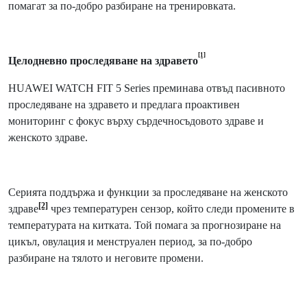
помагат за по-добро разбиране на тренировката.
[1]
Целодневно проследяване на здравето
HUAWEI WATCH FIT 5 Series преминава отвъд пасивното
проследяване на здравето и предлага проактивен
мониторинг с фокус върху сърдечносъдовото здраве и
женското здраве.
Серията поддържа и функции за проследяване на женското
[2]
здраве
чрез температурен сензор, който следи промените в
температурата на китката. Той помага за прогнозиране на
цикъл, овулация и менструален период, за по-добро
разбиране на тялото и неговите промени.