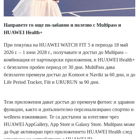
Направете го още по-забавно и полезно с
Multipass
и
HUAWEI
Health
+
При покупка на HUAWEI WATCH FIT 5 в периода 18 май
2026 г. – 1 юни 2028 г., получавате и достъп до Multipass –
комбинация от партньорски приложения, и HUAWEI Health+
с безплатен пробен период от 30 дни. MultiPass дава
безплатен премиум достъп до Komoot и Naviki за 60 дни, и до
Life Period Tracker, Fiit и URURUN за 90 дни.
Тези приложения дават достъп до премиум фитнес и здравни
функции, както и допълнително персонализирано спортно и
wellness изживяване. Те са достъпни за изтегляне чрез
HUAWEI AppGallery, App Store и Galaxy Store. Multipass може
да бъде активиран през приложението HUAWEI Health след