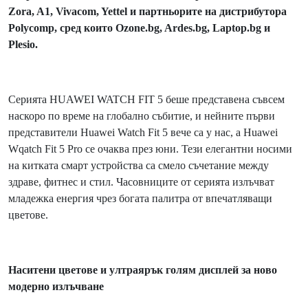
Zora
,
A
1,
Vivacom
,
Yettel
и партньорите на дистрибутора
Polycomp
, сред които
Ozone
.
bg
,
Ardes
.
bg
,
Laptop
.
bg
и
Plesio
.
Серията HUAWEI WATCH FIT 5 беше представена съвсем
наскоро по време на глобално събитие, и нейните първи
представители Huawei Watch Fit 5 вече са у нас, а Huawei
Wqatch Fit 5 Pro се очаква през юни. Тези елегантни носими
на китката смарт устройства са смело съчетание между
здраве, фитнес и стил. Часовниците от серията излъчват
младежка енергия чрез богата палитра от впечатляващи
цветове.
Наситени цветове и ултраярък голям дисплей за ново
модерно излъчване