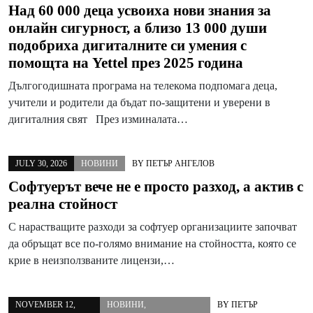
Над 60 000 деца усвоиха нови знания за
онлайн сигурност, а близо 13 000 души
подобриха дигиталните си умения с
помощта на Yettel през 2025 година
Дългогодишната програма на телекома подпомага деца,
учители и родители да бъдат по-защитени и уверени в
дигиталния свят През изминалата…
JULY 30, 2026
НОВИНИ
BY
ПЕТЪР АНГЕЛОВ
Софтуерът вече не е просто разход, а актив с
реална стойност
С нарастващите разходи за софтуер организациите започват
да обръщат все по-голямо внимание на стойността, която се
крие в неизползваните лицензи,…
NOVEMBER 12,
НОВИНИ
,
BY
ПЕТЪР