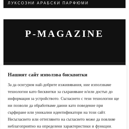
ЛУКСОЗНИ АРАБСКИ ПАРФЮМИ
P-MAGAZINE
© COPYRIGHT 2024, ALL RIGHTS RESERVED. DESIGN
BY CRTHEMES.COM
Нашият сайт използва бисквитки
За да осигурим най-добрите изживявания, ние използваме
технологии като бисквитки за съхраняване и/или достъп до
информация за устройството. Съгласието с тези технологии ще
ни позволи да обработваме данни като поведение при
сърфиране или уникални идентификатори на този сайт.
Несъгласието или оттеглянето на съгласието може да повлияе
неблагоприятно на определени характеристики и функции.