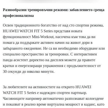
Разнообразни тренировъчни режими: забавлението среща
професионализма
Освен традиционното богатство от над сто спортни режима,
HUAWEI WATCH FIT 5 Series представя новата
функционалност Mini-Workout, насочена към това да ви
помага да поддържате активен начин на живот дори в
забързаното ежедневие. Не са ви необходими оборудване или
специално пространство за тренировки. С интерактивен
панда асистент директно на дисплея можете да правите
кратки и енергизиращи упражнения с продължителност от
30 секунди до няколко минути.
За любителите на активностите на открито HUAWEI
WATCH FIT 5 Series е надежден спортен партньор.
Часовниците например автоматично разпознават колоездене
и показват в реално време виртуална мощност и каданс, като