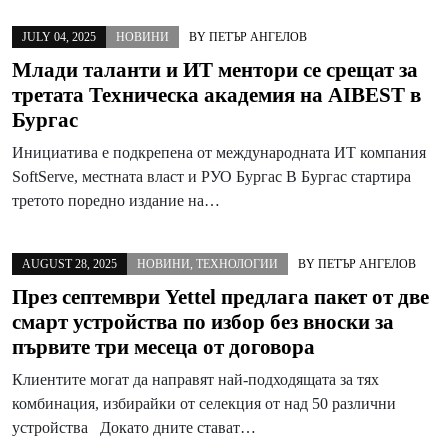
JULY 04, 2025
НОВИНИ
BY
ПЕТЪР АНГЕЛОВ
Млади таланти и ИТ ментори се срещат за
третата Техническа академия на AIBEST в
Бургас
Инициатива е подкрепена от международната ИТ компания
SoftServe, местната власт и РУО Бургас В Бургас стартира
третото поредно издание на…
AUGUST 28, 2025
НОВИНИ
,
ТЕХНОЛОГИИ
BY
ПЕТЪР АНГЕЛОВ
През септември Yettel предлага пакет от две
смарт устройства по избор без вноски за
първите три месеца от договора
Клиентите могат да направят най-подходящата за тях
комбинация, избирайки от селекция от над 50 различни
устройства Докато дните стават…