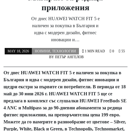
приложения
От днес HUAWEI WATCH FIT 5 е
наличен за покупка в България и
идва с модерен дизайн, фитнес
иновации и…
MAY 18, 2026
НОВИНИ
,
ТЕХНОЛОГИИ
1 MIN READ
0
55
BY
ПЕТЪР АНГЕЛОВ
От днес
HUAWEI
WATCH
FIT
5 е наличен за покупка в
България и идва с модерен дизайн, фитнес иновации и
щедри екстри за първите си потребители. В периода от 18
май до 30 юни 2026 г.
HUAWEI
WATCH
FIT
5 ще се
предлага в комплект със слушалки
HUAWEI
FreeBuds
SE
4
ANC
и
Multipass
за до 90-дневни абонаменти за редица
фитнес приложения, на препоръчителна цена 199 евро.
Можете да го намерите в разнообразие от цветове –
Silver
,
Purple
,
White
,
Black
и
Green
, в
Technopolis
,
Technomarket
,