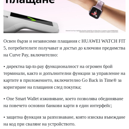
Освен бързи и независими плащания с HUAWEI WATCH FIT
5, потребителите получават и достъп до ключови предимства
на Curve Pay, включително:
• директна tap-to-pay функционалност на огромен брой
терминали, както и допълнителни функции за управление на
картите в приложението, включително Go Back in Time® за
коригиране на плащания след покупка;
• One Smart Wallet изживяване, което позволява обединяване
на повечето основни банкови карти в един интерфейс;
• защитна функция за разпознаване, която изисква въвеждане
на код при сваляне на устройството.