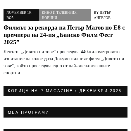
NOVEMBER 19,
КИНО И ТЕЛЕВИЗИЯ
,
BY
ПЕТЪР
2025
НОВИНИ
АНГЕЛОВ
Филмът за рекорда на Петър Матов по Е8 с
премиера на 24-ия „Банско Филм Фест
2025”
Лентата „Дивото ни зове“ проследява 440-километровото
изпитание на колоездача Документалният филм „Дивото ни
зове“, който проследява едно от най-впечатляващите
спортни…
КОРИЦА НА P-MAGAZINE • ДЕКЕМВРИ 2025
МВА ПРОГРАМИ