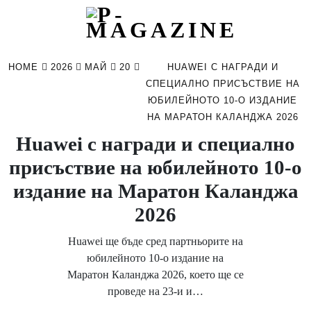
Skip
to
HOME
2026
МАЙ
20
HUAWEI С НАГРАДИ И
content
СПЕЦИАЛНО ПРИСЪСТВИЕ НА
ЮБИЛЕЙНОТО 10-О ИЗДАНИЕ
НА МАРАТОН КАЛАНДЖА 2026
Huawei с награди и специално
присъствие на юбилейното 10-о
издание на Маратон Каланджа
2026
Huawei ще бъде сред партньорите на
юбилейното 10-о издание на
Маратон Каланджа 2026, което ще се
проведе на 23-и и…