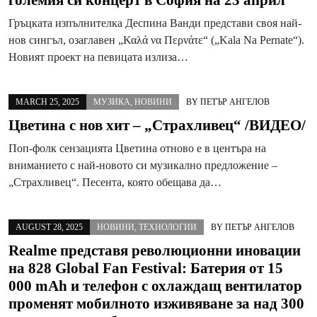
големия си концерт в София на 23 април
Гръцката изпълнителка Деспина Ванди представи своя най-
нов сингъл, озаглавен „Καλά να Περνάτε“ („Kala Na Pernate“).
Новият проект на певицата излиза…
MARCH 25, 2025
МУЗИКА
,
НОВИНИ
BY
ПЕТЪР АНГЕЛОВ
Цветина с нов хит – „Страхливец“ /ВИДЕО/
Поп-фолк сензацията Цветина отново е в центъра на
вниманието с най-новото си музикално предложение –
„Страхливец“. Песента, която обещава да…
AUGUST 28, 2025
НОВИНИ
,
ТЕХНОЛОГИИ
BY
ПЕТЪР АНГЕЛОВ
Realme представя революционни иновации
на 828 Global Fan Festival: Батерия от 15
000 mAh и телефон с охлаждащ вентилатор
променят мобилното изживяване за над 300