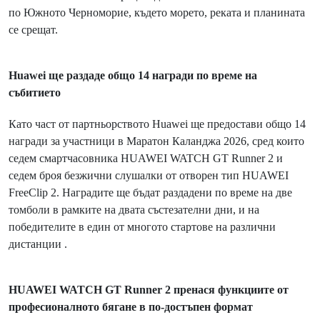
по Южното Черноморие, където морето, реката и планината
се срещат.
Huawei
ще раздаде общо 14 награди по време на
събитието
Като част от партньорството Huawei ще предостави общо 14
награди за участници в Маратон Каланджа 2026, сред които
седем смартчасовника HUAWEI WATCH GT Runner 2 и
седем броя безжични слушалки от отворен тип HUAWEI
FreeClip 2. Наградите ще бъдат раздадени по време на две
томболи в рамките на двата състезателни дни, и на
победителите в един от многото стартове на различни
дистанции .
HUAWEI
WATCH
GT
Runner
2 пренася функциите от
професионалното бягане в по-достъпен формат