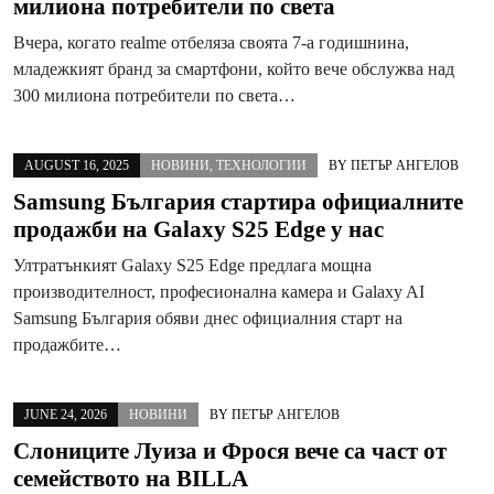
милиона потребители по светa
Вчера, когато realme отбеляза своята 7-а годишнина,
младежкият бранд за смартфони, който вече обслужва над
300 милиона потребители по света…
AUGUST 16, 2025
НОВИНИ
,
ТЕХНОЛОГИИ
BY
ПЕТЪР АНГЕЛОВ
Samsung България стартира официалните
продажби на Galaxy S25 Edge у нас
Ултратънкият Galaxy S25 Edge предлага мощна
производителност, професионална камера и Galaxy AI
Samsung България обяви днес официалния старт на
продажбите…
JUNE 24, 2026
НОВИНИ
BY
ПЕТЪР АНГЕЛОВ
Слониците Луиза и Фрося вече са част от
семейството на BILLA