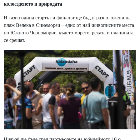
колоезденето и природата
И тази година стартът и финалът ще бъдат разположени на
плаж Велека в Синеморец – едно от най-живописните места
по Южното Черноморие, където морето, реката и планината
се срещат.
Huawei ще бъде сред партньорите на юбилейното 10-о