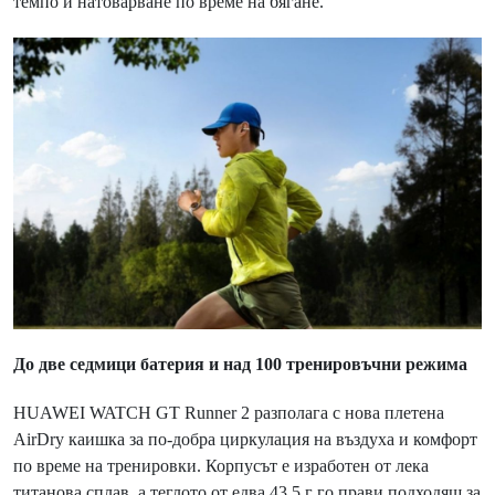
темпо и натоварване по време на бягане.
До две седмици батерия и над 100 тренировъчни режима
HUAWEI WATCH GT Runner 2 разполага с нова плетена
AirDry каишка за по-добра циркулация на въздуха и комфорт
по време на тренировки. Корпусът е изработен от лека
титанова сплав, а теглото от едва 43,5 г го прави подходящ за