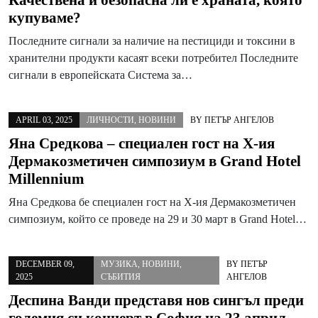
Качествена и безопасна ли е храната, която
купуваме?
Последните сигнали за наличие на пестициди и токсини в
хранителни продукти касаят всеки потребител Последните
сигнали в европейската Система за…
APRIL 03, 2025
ЛИЧНОСТИ
,
НОВИНИ
BY
ПЕТЪР АНГЕЛОВ
Яна Средкова – специален гост на X-ия
Дермакозметичен симпозиум в Grand Hotel
Millennium
Яна Средкова бе специален гост на X-ия Дермакозметичен
симпозиум, който се проведе на 29 и 30 март в Grand Hotel…
DECEMBER 09,
МУЗИКА
,
НОВИНИ
,
BY
ПЕТЪР
2025
СЪБИТИЯ
АНГЕЛОВ
Деспина Ванди представя нов сингъл преди