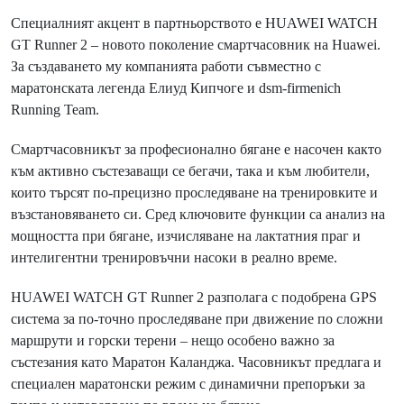
Специалният акцент в партньорството е HUAWEI WATCH
GT Runner 2 – новото поколение смартчасовник на Huawei.
За създаването му компанията работи съвместно с
маратонската легенда Елиуд Кипчоге и dsm-firmenich
Running Team.
Смартчасовникът за професионално бягане е насочен както
към активно състезаващи се бегачи, така и към любители,
които търсят по-прецизно проследяване на тренировките и
възстановяването си. Сред ключовите функции са анализ на
мощността при бягане, изчисляване на лактатния праг и
интелигентни тренировъчни насоки в реално време.
HUAWEI WATCH GT Runner 2 разполага с подобрена GPS
система за по-точно проследяване при движение по сложни
маршрути и горски терени – нещо особено важно за
състезания като Маратон Каланджа. Часовникът предлага и
специален маратонски режим с динамични препоръки за