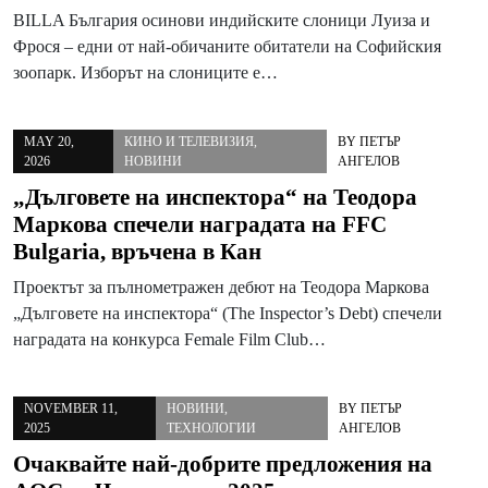
BILLA България осинови индийските слоници Луиза и
Фрося – едни от най-обичаните обитатели на Софийския
зоопарк. Изборът на слониците е…
MAY 20,
КИНО И ТЕЛЕВИЗИЯ
,
BY
ПЕТЪР
2026
НОВИНИ
АНГЕЛОВ
„Дълговете на инспектора“ на Теодора
Маркова спечели наградата на FFC
Bulgaria, връчена в Кан
Проектът за пълнометражен дебют на Теодора Маркова
„Дълговете на инспектора“ (The Inspector’s Debt) спечели
наградата на конкурса Female Film Club…
NOVEMBER 11,
НОВИНИ
,
BY
ПЕТЪР
2025
ТЕХНОЛОГИИ
АНГЕЛОВ
Очаквайте най-добрите предложения на