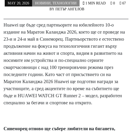
MAY 20, 2026
НОВИНИ
,
ТЕХНОЛОГИИ
1 MIN READ
0
67
BY
ПЕТЪР АНГЕЛОВ
Huawei ще бъде сред партньорите на юбилейното 10-о
издание на Маратон Каланджа 2026, което ще се проведе на
23-и и 24-и май в Синеморец. Партньорството е естествено
продължение на фокуса на технологичния гигант върху
активния начин на живот и спорта, видим в развитието на
носимите им устройства и по-специално сериите
смартчасовници с над 100 тренировъчни режима през
последните години. Като част от присъствието си на
Маратон Каланджа 2026 Huawei ще подготви награди за
участниците, а сред акцентите по време на събитието ще
бъде и HUAWEI WATCH GT Runner 2 – модел, разработен
специално за бегачи и спортове на открито.
Синеморец отново ще събере любители на бягането,