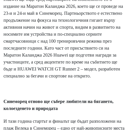
издание на Маратон Каланджа 2026, което ще се проведе на
23-и и 24-и май в Синеморец. Партньорството е естествено
продължение на фокуса на технологичния гигант върху
активния начин на живот и спорта, видим в развитието на
носимите им устройства и по-специално сериите
смартчасовници с над 100 тренировъчни режима през
последните години. Като част от присъствието си на
Маратон Каланджа 2026 Huawei ще подготви награди за
участниците, а сред акцентите по време на събитието ще
бъде и HUAWEI WATCH GT Runner 2 – модел, разработен
специално за бегачи и спортове на открито.
Синеморец отново ще събере любители на бягането,
колоезденето и природата
И тази година стартът и финалът ще бъдат разположени на
плаж Велека в Синеморец – едно от най-живописните места