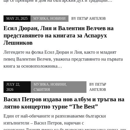
ще се превърне в дом на българския дух и традиции…
MAY 21, 2025
МУЗИКА
,
НОВИНИ
BY
ПЕТЪР АНГЕЛОВ
Есил Дюран, Лия и Валентин Велчев на
представянето на книгата за Аспарух
Лешников
Легендите на фолка Есил Дюран и Лия, както и младият
певец Валентин Велчев, уважиха представянето на първата
книга за основоположника…
JULY 22,
МУЗИКА
,
НОВИНИ
,
BY
ПЕТЪР
2026
СЪБИТИЯ
АНГЕЛОВ
Васил Петров издава нов албум и тръгва на
лятно концертно турне “The Best”
Един от най-обичаните и разпознаваеми български
изпълнители – Васил Петров, наричан с
основание Джентълмена на българската музикална сцена, ще