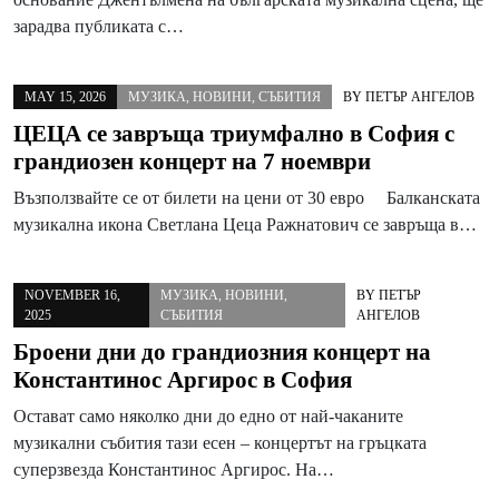
зарадва публиката с…
MAY 15, 2026
МУЗИКА
,
НОВИНИ
,
СЪБИТИЯ
BY
ПЕТЪР АНГЕЛОВ
ЦЕЦА се завръща триумфално в София с
грандиозен концерт на 7 ноември
Възползвайте се от билети на цени от 30 евро Балканската
музикална икона Светлана Цеца Ражнатович се завръща в…
NOVEMBER 16,
МУЗИКА
,
НОВИНИ
,
BY
ПЕТЪР
2025
СЪБИТИЯ
АНГЕЛОВ
Броени дни до грандиозния концерт на
Константинос Аргирос в София
Остават само няколко дни до едно от най-чаканите
музикални събития тази есен – концертът на гръцката
суперзвезда Константинос Аргирос. На…