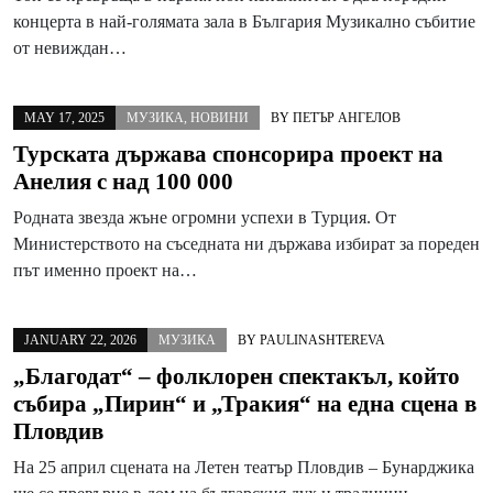
концерта в най-голямата зала в България Музикално събитие
от невиждан…
MAY 17, 2025
МУЗИКА
,
НОВИНИ
BY
ПЕТЪР АНГЕЛОВ
Турската държава спонсорира проект на
Анелия с над 100 000
Родната звезда жъне огромни успехи в Турция. От
Министерството на съседната ни държава избират за пореден
път именно проект на…
JANUARY 22, 2026
МУЗИКА
BY
PAULINASHTEREVA
„Благодат“ – фолклорен спектакъл, който
събира „Пирин“ и „Тракия“ на една сцена в
Пловдив
На 25 април сцената на Летен театър Пловдив – Бунарджика