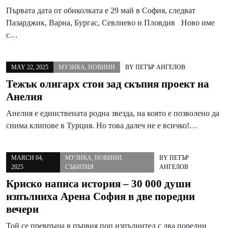
Първата дата от обиколката е 29 май в София, следват
Пазарджик, Варна, Бургас, Севлиево и Пловдив Ново име
с…
MAY 22, 2025
МУЗИКА
,
НОВИНИ
BY
ПЕТЪР АНГЕЛОВ
Тежък олигарх стои зад скъпия проект на
Анелия
Анелия е единствената родна звезда, на която е позволено да
снима клипове в Турция. Но това далеч не е всичко!…
MARCH 04,
МУЗИКА
,
НОВИНИ
,
BY
ПЕТЪР
2025
СЪБИТИЯ
АНГЕЛОВ
Криско написа история – 30 000 души
изпълниха Арена София в две поредни
вечери
Той се превръща в първия поп изпълнител с два поредни