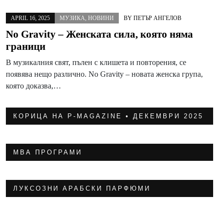
APRIL 16, 2025
МУЗИКА
,
НОВИНИ
BY
ПЕТЪР АНГЕЛОВ
No Gravity – Женската сила, която няма
граници
В музикалния свят, пълен с клишета и повторения, се
появява нещо различно. No Gravity – новата женска група,
която доказва,…
КОРИЦА НА P-MAGAZINE • ДЕКЕМВРИ 2025
МВА ПРОГРАМИ
ЛУКСОЗНИ АРАБСКИ ПАРФЮМИ