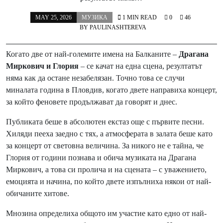
MAY 25, 2026
МУЗИКА
1 MIN READ
0
46
BY
PAULINASHTEREVA
Когато две от най-големите имена на Балканите –
Драгана
Миркович и Глория
– се качат на една сцена, резултатът
няма как да остане незабелязан. Точно това се случи
миналата година в Пловдив, когато двете направиха концерт,
за който феновете продължават да говорят и днес.
Публиката беше в абсолютен екстаз още с първите песни.
Хиляди пееха заедно с тях, а атмосферата в залата беше като
за концерт от световна величина. За никого не е тайна, че
Глория от години познава и обича музиката на Драгана
Миркович, а това си пролича и на сцената – с уважението,
емоцията и начина, по който двете изпълниха някои от най-
обичаните хитове.
Мнозина определиха общото им участие като едно от най-