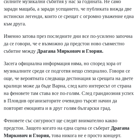
силните музикални събития у нас за годината. Не само
заради мащаба, а заради усещането, че публиката вижда две
истински легенди, които се срещат с огромно уважение една
към друга.
Именно затова през последните дни все по-усилено започна
да се говори, че е възможно да предстои ново съвместно
събитие между
Драгана Миркович и Глория.
Засега официална информация няма, но според хора от
музикалните среди се подготвя нещо специално. Говори се
още, че вероятната следваща дестинация за срещата на двете
кралици може да бъде Варна, след като интересът от страна
на феновете там става все по-голям. След грандиозния успех
в Пловдив организаторите очевидно търсят начин да
повторят емоцията и в друг голям български град.
Феновете със сигурност ще следят внимателно какво
предстои. Защото когато на една сцена се съберат
Драгана
Миркович и Глория,
това никога не е просто концерт.