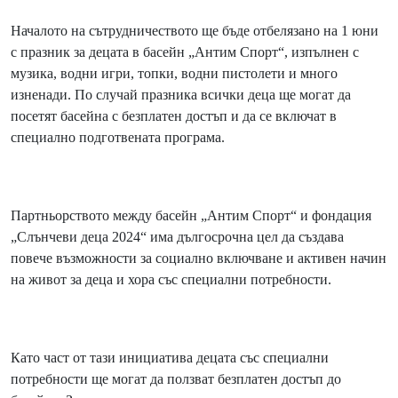
Началото на сътрудничеството ще бъде отбелязано на 1 юни
с празник за децата в басейн „Антим Спорт“, изпълнен с
музика, водни игри, топки, водни пистолети и много
изненади. По случай празника всички деца ще могат да
посетят басейна с безплатен достъп и да се включат в
специално подготвената програма.
Партньорството между басейн „Антим Спорт“ и фондация
„Слънчеви деца 2024“ има дългосрочна цел да създава
повече възможности за социално включване и активен начин
на живот за деца и хора със специални потребности.
Като част от тази инициатива децата със специални
потребности ще могат да ползват безплатен достъп до