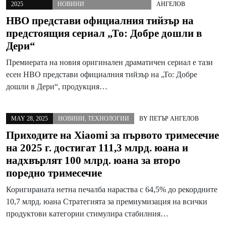
2025
НОВИНИ
АНГЕЛОВ
HBO представи официалния тийзър на
предстоящия сериал „То: Добре дошли в
Дери“
Премиерата на новия оригинален драматичен сериал е тази
есен HBO представи официалния тийзър на „То: Добре
дошли в Дери“, продукция…
MAY 28, 2025
НОВИНИ
,
ТЕХНОЛОГИИ
BY
ПЕТЪР АНГЕЛОВ
Приходите на Xiaomi за първото тримесечие
на 2025 г. достигат 111,3 млрд. юана и
надхвърлят 100 млрд. юана за второ
поредно тримесечие
Коригираната нетна печалба нараства с 64,5% до рекордните
10,7 млрд. юана Стратегията за премиумизация на всички
продуктови категории стимулира стабилния…