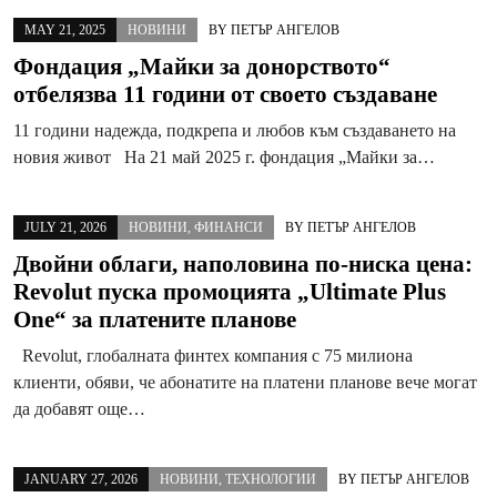
MAY 21, 2025
НОВИНИ
BY
ПЕТЪР АНГЕЛОВ
Фондация „Майки за донорството“
отбелязва 11 години от своето създаване
11 години надежда, подкрепа и любов към създаването на
новия живот На 21 май 2025 г. фондация „Майки за…
JULY 21, 2026
НОВИНИ
,
ФИНАНСИ
BY
ПЕТЪР АНГЕЛОВ
Двойни облаги, наполовина по-ниска цена:
Revolut пуска промоцията „Ultimate Plus
One“ за платените планове
Revolut, глобалната финтех компания с 75 милиона
клиенти, обяви, че абонатите на платени планове вече могат
да добавят още…
JANUARY 27, 2026
НОВИНИ
,
ТЕХНОЛОГИИ
BY
ПЕТЪР АНГЕЛОВ