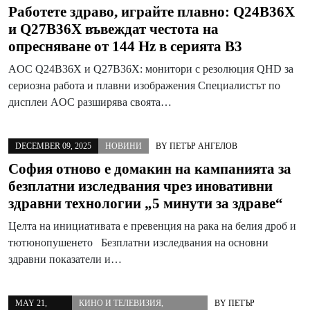
Работете здраво, играйте плавно: Q24B36X
и Q27B36X въвеждат честота на
опресняване от 144 Hz в серията B3
AOC Q24B36X и Q27B36X: монитори с резолюция QHD за
сериозна работа и плавни изображения Специалистът по
дисплеи AOC разширява своята…
DECEMBER 09, 2025
НОВИНИ
BY
ПЕТЪР АНГЕЛОВ
София отново е домакин на кампанията за
безплатни изследвания чрез иновативни
здравни технологии „5 минути за здраве“
Целта на инициативата е превенция на рака на белия дроб и
тютюнопушенето Безплатни изследвания на основни
здравни показатели и…
MAY 21,
КИНО И ТЕЛЕВИЗИЯ
,
BY
ПЕТЪР