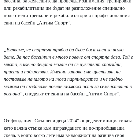
басейна. За желаещите да провеждат занимания, тренировки
или рехабилитация ще бъдат на разположение специално
подготвени треньори и рехабилитатори от професионалния
екип на басейн „Антим Спорт“.
„Вярваме, че спортът трябва да бъде достъпен за всяко
дете. За нас басейнът е много повече от спортна база.
Той е
място
, в което децата могат да се чувстват спокойни,
приети и подкрепяни
. Именно затова сме щастливи, че
поставяме началото на това партньорство и че заедно
можем да създаваме повече възможности за семействата в
региона“
, споделят от екипа на басейн „Антим Спорт“.
От фондация „Слънчеви деца 2024“ определят инициативата
като важна стъпка към изграждането на по-приобщаваща
среда, в която всяко дете има възможност да развива своя