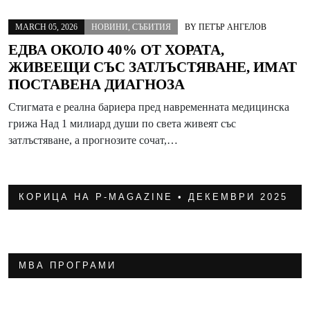
MARCH 05, 2026
НОВИНИ
,
СЪБИТИЯ
BY
ПЕТЪР АНГЕЛОВ
ЕДВА ОКОЛО 40% ОТ ХОРАТА,
ЖИВЕЕЩИ СЪС ЗАТЛЪСТЯВАНЕ, ИМАТ
ПОСТАВЕНА ДИАГНОЗА
Стигмата е реална бариера пред навременната медицинска
грижа Над 1 милиард души по света живеят със
затлъстяване, а прогнозите сочат,…
КОРИЦА НА P-MAGAZINE • ДЕКЕМВРИ 2025
МВА ПРОГРАМИ