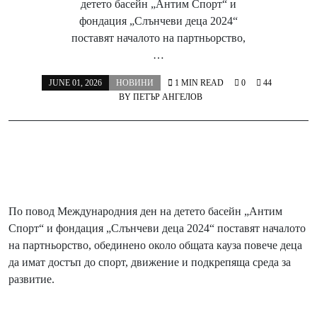
детето басейн „Антим Спорт“ и
фондация „Слънчеви деца 2024“
поставят началото на партньорство,
…
JUNE 01, 2026
НОВИНИ
1 MIN READ
0
44
BY
ПЕТЪР АНГЕЛОВ
По повод Международния ден на детето басейн „Антим
Спорт“ и фондация „Слънчеви деца 2024“ поставят началото
на партньорство, обединено около общата кауза повече деца
да имат достъп до спорт, движение и подкрепяща среда за
развитие.