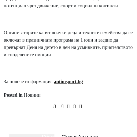
потенциал чрез движение, спорт и социални контакти.
Организаторите канят всички деца и техните семейства да се
включат в празничната програма на 1 юни и заедно да
превърнат Деня на детето в ден на усмивките, приятелството
и споделените емоции.
За повече информация:
antimsport.bg
Posted in
Новини
Prev Post
Next Post
HUAWEI WATCH FIT 5 Pro идва в
От фермата до масата: Верея и
България с усъвършенствани
пътят на българското кисело мляко
спортни функции, NFC плащания
в „Произведено в България“ по
и Multipass достъп до премиум
Discovery Channel
Петър Ангелов