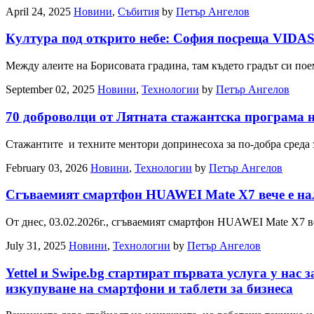
April 24, 2025
Новини
,
Събития
by
Петър Ангелов
Култура под открито небе: София посреща VID
Между алеите на Борисовата градина, там където градът си п
September 02, 2025
Новини
,
Технологии
by
Петър Ангелов
70 доброволци от Лятната стажантска програма 
Стажантите и техните ментори допринесоха за по-добра среда
February 03, 2026
Новини
,
Технологии
by
Петър Ангелов
Сгъваемият смартфон HUAWEI Mate X7 вече е на
От днес, 03.02.2026г., сгъваемият смартфон HUAWEI Mate X7 ве
July 31, 2025
Новини
,
Технологии
by
Петър Ангелов
Yettel и Swipe.bg стартират първата услуга у нас 
изкупуване на смартфони и таблети за бизнеса