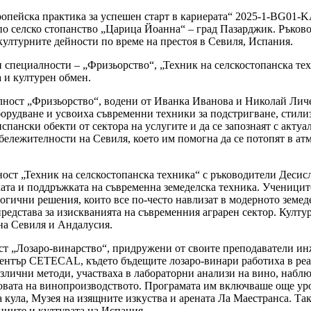
вропейска практика за успешен старт в кариерата“ 2025-1-BG01
о селско стопанство „Царица Йоанна“ – град Пазарджик. Ръково
ултурните дейности по време на престоя в Севиля, Испания.
 специалности – „Фризьорство“, „Техник на селскостопанска те
а и културен обмен.
лност „Фризьорство“, водени от Иванка Иванова и Николай Личе
борудване и усвоиха съвременни техники за подстригване, стили
испански обекти от сектора на услугите и да се запознаят с акт
бележителности на Севиля, което им помогна да се потопят в ат
ост „Техник на селскостопанска техника“ с ръководители Десис
иката и поддръжката на съвременна земеделска техника. Ученици
ологични решения, които все по-често навлизат в модерното земе
редстава за изискванията на съвременния аграрен сектор. Култу
на Севиля и Андалусия.
ст „Лозаро-винарство“, придружени от своите преподаватели ин
ентър CETECAL, където бъдещите лозаро-винари работиха в реа
злични методи, участваха в лабораторни анализи на вино, наблю
новата на винопроизводството. Програмата им включваше още ур
 кула, Музея на изящните изкуства и арената Ла Маестранса. Та
циите и културата на Испания.