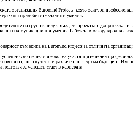
ката организация Euromind Projects, която осигури професионалн
веряващи придобитите знания и умения.
водителите на групите подчертаха, че проектът е допринесъл не
циални и комуникационни умения. Работата в международна среда
дарност към екипа на Euromind Projects за отличната организац
л успешно своите цели и е дал на участниците ценен професиона
с нови хора, нова култура и различен поглед към бъдещето. Имен
и подготвя за успешен старт в кариерата.