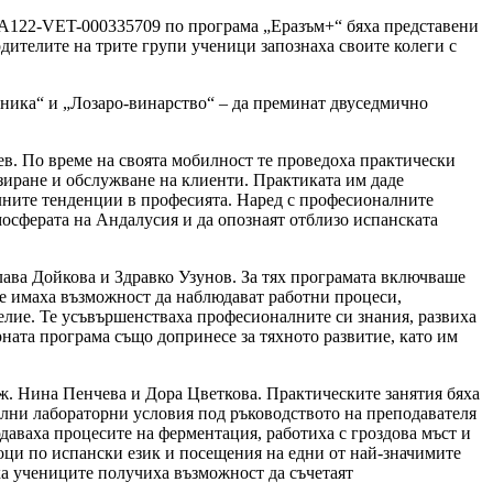
-KA122-VET-000335709 по програма „Еразъм+“ бяха представени
дителите на трите групи ученици запознаха своите колеги с
хника“ и „Лозаро-винарство“ – да преминат двуседмично
в. По време на своята мобилност те проведоха практически
зиране и обслужване на клиенти. Практиката им даде
уалните тенденции в професията. Наред с професионалните
мосферата на Андалусия и да опознаят отблизо испанската
лава Дойкова и Здравко Узунов. За тях програмата включваше
те имаха възможност да наблюдават работни процеси,
делие. Те усъвършенстваха професионалните си знания, развиха
рната програма също допринесе за тяхното развитие, като им
ж. Нина Пенчева и Дора Цветкова. Практическите занятия бяха
лни лабораторни условия под ръководството на преподавателя
даваха процесите на ферментация, работиха с гроздова мъст и
оци по испански език и посещения на едни от най-значимите
ка учениците получиха възможност да съчетаят