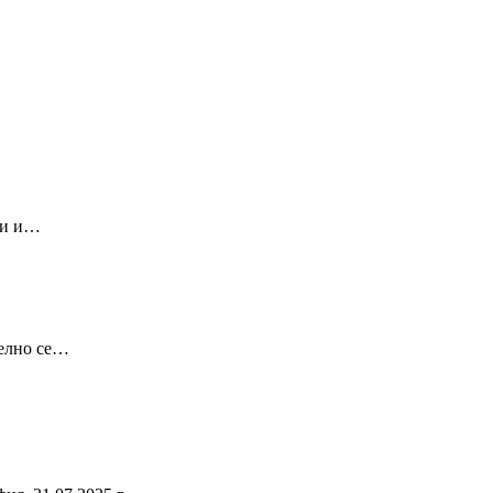
ти и…
телно се…