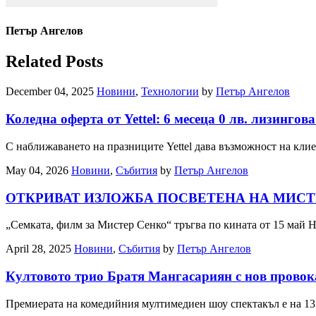
Петър Ангелов
Related Posts
December 04, 2025
Новини
,
Технологии
by
Петър Ангелов
Коледна оферта от Yettel: 6 месеца 0 лв. лизинго
С наближаването на празниците Yettel дава възможност на кли
May 04, 2026
Новини
,
Събития
by
Петър Ангелов
ОТКРИВАТ ИЗЛОЖБА ПОСВЕТЕНА НА МИСТ
„Семката, филм за Мистер Сенко“ тръгва по кината от 15 май
April 28, 2025
Новини
,
Събития
by
Петър Ангелов
Култовото трио Братя Мангасариян с нов провока
Премиерата на комедийния мултимедиен шоу спектакъл е на 13 