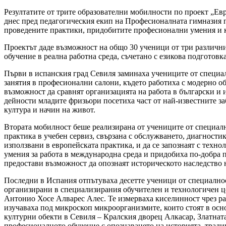
Резултатите от трите образователни мобилности по проект „Е
днес пред педагогическия екип на Професионалната гимназия п
проведените практики, придобитите професионални умения и к
Проектът даде възможност на общо 30 ученици от три различни
обучение в реална работна среда, съчетано с езикова подготовк
Първи в испанския град Севиля заминаха учениците от специа
занятия в професионални салони, където работиха с модерно о
възможност да сравнят организацията на работа в български и 
дейности младите фризьори посетиха част от най-известните за
култура и начин на живот.
Втората мобилност беше реализирана от учениците от специалн
практика в учебен сервиз, свързана с обслужването, диагност
използвани в европейската практика, и да се запознаят с техн
умения за работа в международна среда и придобиха по-добра п
предостави възможност да опознаят историческото наследство 
Последни в Испания отпътуваха десетте ученици от специално
организирани в специализирания обучителен и технологичен ц
Антонио Хосе Алварес Алес. Те измерваха киселинност чрез ра
изучаваха под микроскоп микроорганизмите, които стоят в ос
културни обекти в Севиля – Кралския дворец Алкасар, Златната
професионалното обучение с опознаването на историята, тради