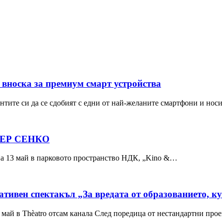
ва вноска за премиум смарт устройства
ентите си да се сдобият с едни от най-желаните смартфони и но
ЕР СЕНКО
 На 13 май в парковото пространство НДК, „Kino &…
тивен спектакъл „За вредата от образованието, ку
май в Thѐatro отсам канала След поредица от нестандартни про