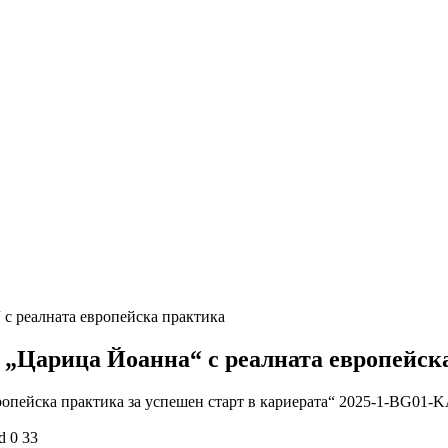
с реалната европейска практика
 „Царица Йоанна“ с реалната европейск
вропейска практика за успешен старт в кариерата“ 2025-1-BG01
d
0
33