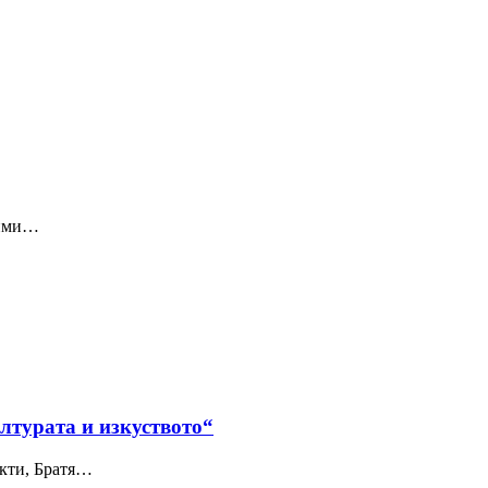
сими…
лтурата и изкуството“
екти, Братя…