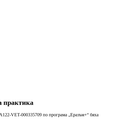
а практика
-KA122-VET-000335709 по програма „Еразъм+“ бяха