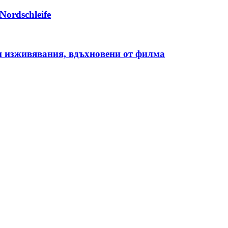
ordschleife
лни изживявания, вдъхновени от филма