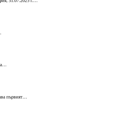
ия, 31.07.2025 г.…
…
Два…
дава първият…