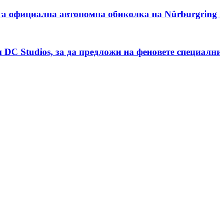
та официална автономна обиколка на Nürburgring N
 и DC Studios, за да предложи на феновете специа