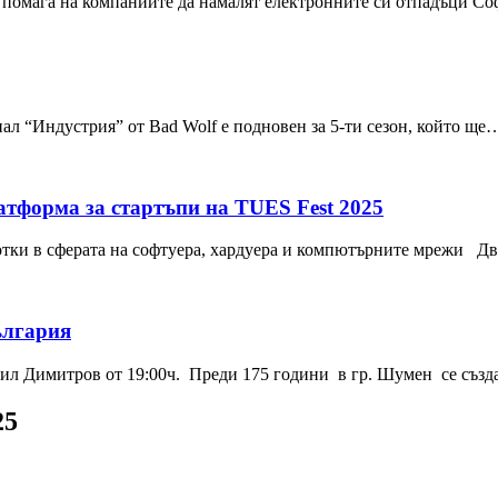
 помага на компаниите да намалят електронните си отпадъци Соф
ал “Индустрия” от Bad Wolf е подновен за 5-ти сезон, който ще
латформа за стартъпи на TUES Fest 2025
работки в сферата на софтуера, хардуера и компютърните мрежи 
ългария
ил Димитров от 19:00ч. Преди 175 години в гр. Шумен се съз
25