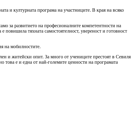
ата и културната програма на участниците. В края на всяко
 само за развитието на професионалните компетентности на
 е повишила тяхната самостоятелност, увереност и готовност
ия на мобилностите.
лен и житейски опит. За много от учениците престоят в Севиля
но това е и една от най-големите ценности на програмата