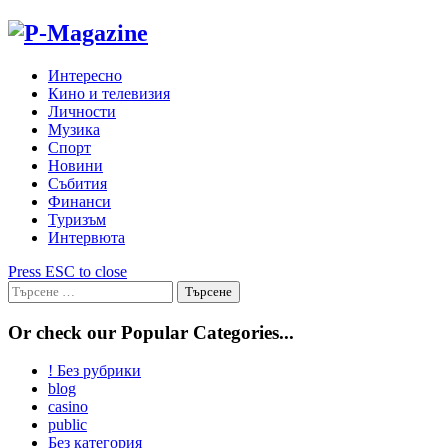
Skip
to
content
Интересно
Кино и телевизия
Личности
Музика
Спорт
Новини
Събития
Финанси
Туризъм
Интервюта
Press ESC to close
Търсене
за:
Or check our Popular Categories...
! Без рубрики
blog
casino
public
Без категория