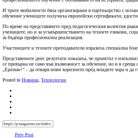
И трите мобилности бяха организирани в партньорство с испанс
обучение учениците получиха европейски сертификати, удосто
По време на представянето пред педагогическия колектив ръко
учениците, но и за усъвършенстването на техните езикови, со
за бъдеща професионална реализация.
Участниците и техните преподаватели изразиха специална благо
Представените днес резултати показаха, че проектът е изпълни
се превърна не само във възможност за обучение, но и в среща 
„Еразъм+“ – да отваря нови хоризонти пред младите хора и да г
Posted in
Новини
,
Технологии
Prev Post