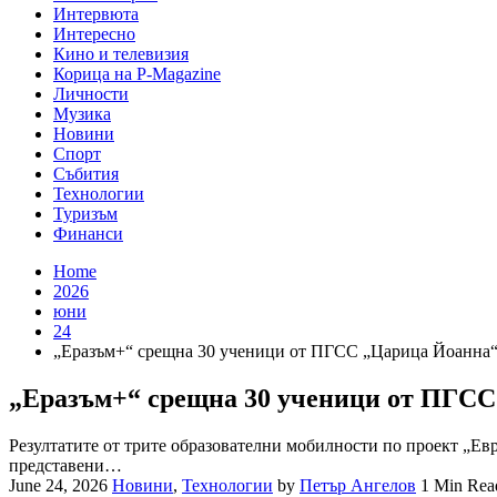
Интервюта
Интересно
Кино и телевизия
Корица на P-Magazine
Личности
Музика
Новини
Спорт
Събития
Технологии
Туризъм
Финанси
Home
2026
юни
24
„Еразъм+“ срещна 30 ученици от ПГСС „Царица Йоанна“ 
„Еразъм+“ срещна 30 ученици от ПГСС
Резултатите от трите образователни мобилности по проект „Е
представени…
June 24, 2026
Новини
,
Технологии
by
Петър Ангелов
1 Min Rea