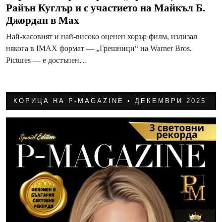
Райън Куглър и с участието на Майкъл Б.
Джордан в Max
Най-касовият и най-високо оценен хорър филм, излизал
някога в IMAX формат — „Грешници“ на Warner Bros.
Pictures — е достъпен…
КОРИЦА НА P-MAGAZINE • ДЕКЕМВРИ 2025