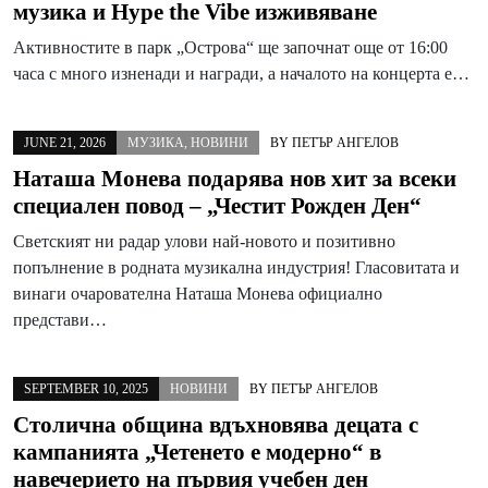
музика и Hype the Vibe изживяване
Активностите в парк „Острова“ ще започнат още от 16:00
часа с много изненади и награди, а началото на концерта е…
JUNE 21, 2026
МУЗИКА
,
НОВИНИ
BY
ПЕТЪР АНГЕЛОВ
Наташа Монева подарява нов хит за всеки
специален повод – „Честит Рожден Ден“
Светският ни радар улови най-новото и позитивно
попълнение в родната музикална индустрия! Гласовитата и
винаги очарователна Наташа Монева официално
представи…
SEPTEMBER 10, 2025
НОВИНИ
BY
ПЕТЪР АНГЕЛОВ
Столична община вдъхновява децата с
кампанията „Четенето е модерно“ в
навечерието на първия учебен ден