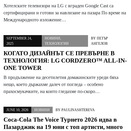
Хотелските телевизори на LG с вграден Google Cast са
сертифицирани и готови за навлизане на пазара По време на
Международното изложение…
SEPTEMBER 24,
НОВИНИ
,
BY
ПЕТЪР
2025
ТЕХНОЛОГИИ
АНГЕЛОВ
КОГАТО ДИЗАЙНЪТ СЕ ПРЕВЪРНЕ В
ТЕХНОЛОГИЯ: LG CORDZERO™ ALL-IN-
ONE TOWER
В продължение на десетилетия домакинските уреди бяха
нещо, което държахме далеч от погледа – особено
прахосмукачките, на които гледахме по-скоро…
JUNE 10, 2026
НОВИНИ
BY
PAULINASHTEREVA
Coca-Cola The Voice Турнето 2026 идва в
Пазарджик на 19 юни с топ артисти, много