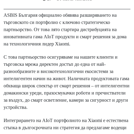
ASBIS България официално обявява разширяването на
търговското си портфолио с ключово стратегическо
партньорство. От това лято стартира дистрибуцията на
иновативната гама АIoT продукти и смарт решения за дома
на технологичния лидер Xiaomi.
С това партньорство осигуряваме на нашите клиенти и
търговска мрежа директен достъп до една от най-
разнообразните и високотехнологични екосистеми за
интелигентен начин на живот. Наличната продуктовата гама
обхваща широк спектър от смарт решения – от интелигентни
домакински уреди, прахосмукачки роботи и пречистватели
за въздух, до смарт осветление, камери за сигурност и други
устройства.
Интегрирането на АIoT портфолиото на Xiaomi е естествена
стъпка в дългосрочната ни стратегия да предлагаме водещи