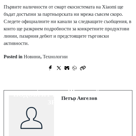
Първите наличности от смарт екосистемата на Xiaomi ще
бъдат достъпни за партньорската ни мрежа съвсем скоро.
Следете официалните ни канали за следващите съобщения, в
които ще разкрием подробности за конкретните продуктови
линии, пазарния дебют и предстоящите търговски
активности.
Posted in
Новини
,
Технологии
Next Post
Prev Post
ЛЕГЕНДАРНАТА ОБИКОЛКА НА
Стартира спешна дарителска
ФРАНЦИЯ ИДВА В НВО МАХ С
кампания за новородените в
НОВИ ФУНКЦИИ, КОИТО ЩЕ
болница „Шейново“
ПОДОБРЯТ ИЗЖИВЯВАНЕТО НА
Петър Ангелов
ЗРИТЕЛИТЕ