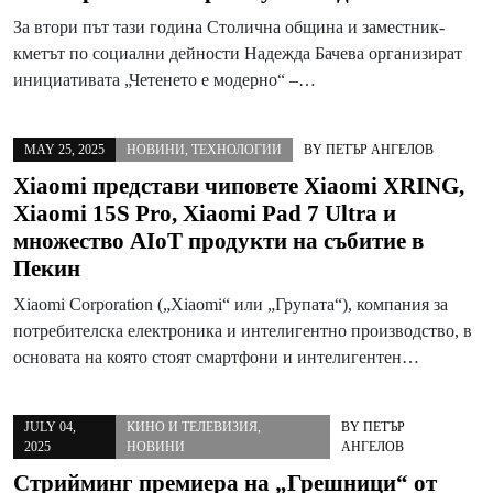
За втори път тази година Столична община и заместник-
кметът по социални дейности Надежда Бачева организират
инициативата „Четенето е модерно“ –…
MAY 25, 2025
НОВИНИ
,
ТЕХНОЛОГИИ
BY
ПЕТЪР АНГЕЛОВ
Xiaomi представи чиповете Xiaomi XRING,
Xiaomi 15S Pro, Xiaomi Pad 7 Ultra и
множество AIoT продукти на събитие в
Пекин
Xiaomi Corporation („Xiaomi“ или „Групата“), компания за
потребителска електроника и интелигентно производство, в
основата на която стоят смартфони и интелигентен…
JULY 04,
КИНО И ТЕЛЕВИЗИЯ
,
BY
ПЕТЪР
2025
НОВИНИ
АНГЕЛОВ
Стрийминг премиера на „Грешници“ от