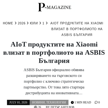
Skip
to
HOME
2026
ЮЛИ
1
AIOT ПРОДУКТИТЕ НА XIAOMI
content
ВЛИЗАТ В ПОРТФОЛИОТО НА
ASBIS БЪЛГАРИЯ
AIoT продуктите на Xiaomi
влизат в портфолиото на ASBIS
България
ASBIS България официално обявява
разширяването на търговското си
портфолио с ключово стратегическо
партньорство. От това лято стартира
дистрибуцията на иновативната…
JULY 01, 2026
НОВИНИ
,
ТЕХНОЛОГИИ
1 MIN READ
0
26
BY
ПЕТЪР АНГЕЛОВ