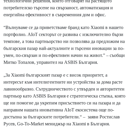
технологични решения, които отговарят на растящото
потребителско търсене на свързаност, автоматизация и
енергийна ефективност в съвременния дом и офис.
“Вълнуваме се да приветстваме бранд като Xiaomi в нашето
портфолио. АIoT секторът се развива с изключително бързи
темпове, а това партньорство ни позволява да предложим на
българския пазар най-актуалните и търсени иновации за по-
умен, по-свързан и по-ефективен начин на живот.” – съобщи
Митко Топалов, управител на ASBIS България.
„За Xiaomi българският пазар е с висок приоритет, а
интересът към интелигентните ни устройства за дома расте
лавинообразно. Сътрудничеството с утвърден и авторитетен
партньор като ASBIS България е стратегическа стъпка, която
ще ни помогне да укрепим присъствието си на пазара и да
направим нашата иновативна АIoT екосистема още по-
достъпна за българските потребители.“ – заяви Ростислав
Русев, Go-To-Market мениджър на Xiaomi в България.