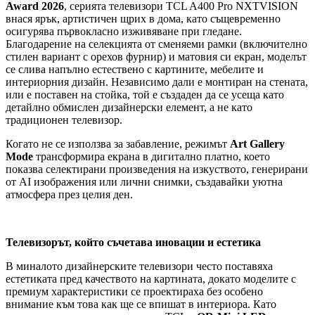
Award 2026
, серията телевизори TCL A400 Pro NXTVISION
внася ярък, артистичен щрих в дома, като същевременно
осигурява първокласно изживяване при гледане.
Благодарение на селекцията от сменяеми рамки (включително
стилен вариант с орехов фурнир) и матовия си екран, моделът
се слива напълно естествено с картините, мебелите и
интериорния дизайн. Независимо дали е монтиран на стената,
или е поставен на стойка, той е създаден да се усеща като
детайлно обмислен дизайнерски елемент, а не като
традиционен телевизор.
Когато не се използва за забавление, режимът
Art Gallery
Mode
трансформира екрана в дигитално платно, което
показва селектирани произведения на изкуството, генерирани
от AI изображения или лични снимки, създавайки уютна
атмосфера през целия ден.
Телевизорът, който съчетава иновации и естетика
В миналото дизайнерските телевизори често поставяха
естетиката пред качеството на картината, докато моделите с
премиум характеристики се проектираха без особено
внимание към това как ще се впишат в интериора. Като