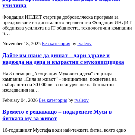
училища
Фондация ИНДИТ стартира доброволческа програма за
преодоляване на дигиталното неравенство Фондация ИНДИТ
обединява усилията на IT общността, технологични компании
и…
November 18, 2025
Без категория
by
rvaleov
Дайте им шанс да дишат – дари здраве и
надежда на деца и възрастни с муковисцидоза
На 8 ноември „Асоциация Муковисцидоза“ стартира
кампания „Сила за живот“ – инициатива, посветена на
събирането на 30 000 лв. за осигуряване на безплатни
изследвания на…
February 04, 2026
Без категория
by
rvaleov
Времето е решаващо – подкрепете Муси в
битката му за живот
16-годишният Мустафа води най-тежката битка, която едно