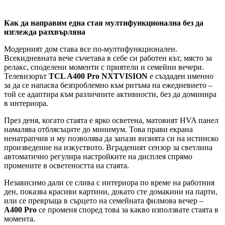
Как да направим една стая мултифункционална без да
изглежда разхвърляна
Модерният дом става все по-мултифункционален.
Всекидневната вече съчетава в себе си работен кът, място за
релакс, споделени моменти с приятели и семейни вечери.
Телевизорът
TCL A400 Pro NXTVISION
е създаден именно
за да се напасва безпроблемно към ритъма на ежедневието –
той се адаптира към различните активности, без да доминира
в интериора.
През деня, когато стаята е ярко осветена, матовият HVA панел
намалява отблясъците до минимум. Това прави екрана
ненатрапчив и му позволява да запази визията си на истинско
произведение на изкуството. Вграденият сензор за светлина
автоматично регулира настройките на дисплея спрямо
промените в осветеността на стаята.
Независимо дали се слива с интериора по време на работния
ден, показва красиви картини, докато сте домакини на парти,
или се превръща в сърцето на семейната филмова вечер –
A400 Pro
се променя според това за какво използвате стаята в
момента.