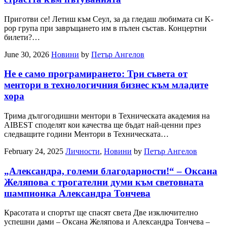
Приготви се! Летиш към Сеул, за да гледаш любимата си K-
pop група при завръщането им в пълен състав. Концертни
билети?…
June 30, 2026
Новини
by
Петър Ангелов
Не е само програмирането: Три съвета от
ментори в технологичния бизнес към младите
хора
Трима дългогодишни ментори в Техническата академия на
AIBEST споделят кои качества ще бъдат най-ценни през
следващите години Ментори в Техническата…
February 24, 2025
Личности
,
Новини
by
Петър Ангелов
„Александра, големи благодарности!“ – Оксана
Желяпова с трогателни думи към световната
шампионка Александра Тончева
Красотата и спортът ще спасят света Две изключително
успешни дами – Оксана Желяпова и Александра Тончева –