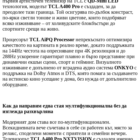
първия артистичен телевизор на TCL с
QD-Mini LED
технология, моделът
TCL A400 Pro
е създаден, за да
преодолее тази граница. Той осигурява по-дълбок констраст,
по-ярки светли тонове и живи цветове, които подобряват
всяко изживяване – от холивудските блокбъстъри до
спортните срещи на живо.
Процесорът
TCL AiPQ Processor
непрекъснато оптимизира
качеството на картината в реално време, докато поддръжката
на 144Hz честота на опресняване при 4K резолюция и до
288Hz ускорение гарантират плавно и бързо представяне при
динамични екшън сцени, спорт и гейминг. Визуалното
изживяване е допълнено от вградена аудио система
ONKYO
с
поддръжка на Dolby Atmos и DTS, която помага за създаването
на истинско кино усещане у дома, без нужда от допълнително
оборудване.
Как да направим една стая мултифункционална без да
изглежда разхвърляна
Модерният дом става все по-мултифункционален.
Всекидневната вече съчетава в себе си работен кът, място за
релакс, споделени моменти с приятели и семейни вечери.
Телевизорът
TCL A400 Pro NXTVISION
е създаден именно