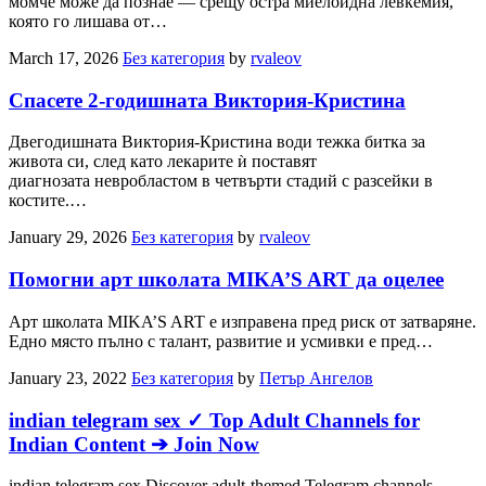
момче може да познае — срещу остра миелоидна левкемия,
която го лишава от…
March 17, 2026
Без категория
by
rvaleov
Спасете 2-годишната Виктория-Кристина
Двегодишната Виктория-Кристина води тежка битка за
живота си, след като лекарите ѝ поставят
диагнозата невробластом в четвърти стадий с разсейки в
костите.…
January 29, 2026
Без категория
by
rvaleov
Помогни арт школата MIKA’S ART да оцелее
Арт школата MIKA’S ART е изправена пред риск от затваряне.
Едно място пълно с талант, развитие и усмивки е пред…
January 23, 2022
Без категория
by
Петър Ангелов
indian telegram sex ✓ Top Adult Channels for
Indian Content ➔ Join Now
indian telegram sex Discover adult-themed Telegram channels