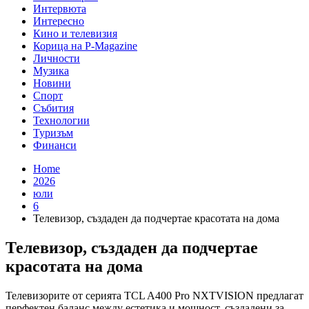
Интервюта
Интересно
Кино и телевизия
Корица на P-Magazine
Личности
Музика
Новини
Спорт
Събития
Технологии
Туризъм
Финанси
Home
2026
юли
6
Телевизор, създаден да подчертае красотата на дома
Телевизор, създаден да подчертае
красотата на дома
Телевизорите от серията TCL A400 Pro NXTVISION предлагат
перфектен баланс между естетика и мощност, създадени за