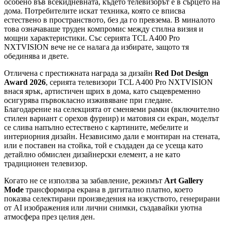
особено във всекидневната, където телевизорът е в сърцето на
дома. Потребителите искат техника, която се вписва
естествено в пространството, без да го превзема. В миналото
това означаваше труден компромис между стилна визия и
мощни характеристики. Със серията TCL A400 Pro
NXTVISION вече не се налага да избирате, защото тя
обединява и двете.
Отличена с престижната награда за дизайн
Red Dot Design
Award 2026
, серията телевизори TCL A400 Pro NXTVISION
внася ярък, артистичен щрих в дома, като същевременно
осигурява първокласно изживяване при гледане.
Благодарение на селекцията от сменяеми рамки (включително
стилен вариант с орехов фурнир) и матовия си екран, моделът
се слива напълно естествено с картините, мебелите и
интериорния дизайн. Независимо дали е монтиран на стената,
или е поставен на стойка, той е създаден да се усеща като
детайлно обмислен дизайнерски елемент, а не като
традиционен телевизор.
Когато не се използва за забавление, режимът
Art Gallery
Mode
трансформира екрана в дигитално платно, което
показва селектирани произведения на изкуството, генерирани
от AI изображения или лични снимки, създавайки уютна
атмосфера през целия ден.