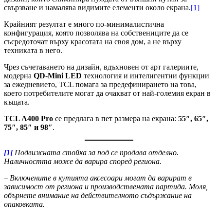
свързване и намалява видимите елементи около екрана.
[1]
Крайният резултат е много по-минималистична
конфигурация, която позволява на собствениците да се
съсредоточат върху красотата на своя дом, а не върху
техниката в него.
Чрез съчетаването на дизайн, вдъхновен от арт галериите,
модерна
QD-Mini LED
технология и интелигентни функции
за ежедневието, TCL помага за предефинирането на това,
което потребителите могат да очакват от най-големия екран в
къщата.
TCL A400 Pro
се предлага в пет размера на екрана:
55″, 65″,
75″, 85″ и 98″
.
[1]
Подвижната стойка за под се продава отделно.
Наличността може да варира според региона.
–
Включените в кутията аксесоари могат да варират в
зависимост от региона и производствената партида. Моля,
обърнете внимание на действителното съдържание на
опаковката.