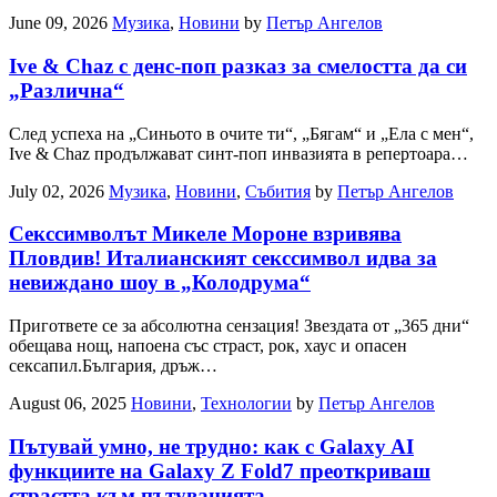
June 09, 2026
Музика
,
Новини
by
Петър Ангелов
Ive & Chaz с денс-поп разказ за смелостта да си
„Различна“
След успеха на „Синьото в очите ти“, „Бягам“ и „Ела с мен“,
Ive & Chaz продължават синт-поп инвазията в репертоара…
July 02, 2026
Музика
,
Новини
,
Събития
by
Петър Ангелов
Секссимволът Микеле Мороне взривява
Пловдив! Италианският секссимвол идва за
невиждано шоу в „Колодрума“
Пригответе се за абсолютна сензация! Звездата от „365 дни“
обещава нощ, напоена със страст, рок, хаус и опасен
сексапил.България, дръж…
August 06, 2025
Новини
,
Технологии
by
Петър Ангелов
Пътувай умно, не трудно: как с Galaxy AI
функциите на Galaxy Z Fold7 преоткриваш
страстта към пътуванията