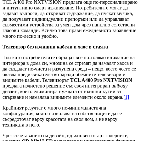
TCL A400 Pro NXTVISION предлага още по-персонализирано
и интуитивно смарт изживяване. Потребителите могат да
задават въпроси, да откриват съдържание, да пускат музика,
да получават индивидуални препоръки или да управляват
съвместими устройства за умен дом чрез напълно естествени
гласови команди. Всичко това прави ежедневното забавление
много по-лесно и удобно.
Телевизор без излишни кабели и хаос в стаята
Тъй като потребителите обръщат все по-голямо внимание на
интериора в дома си, мнозина се стремят да намалят хаоса и
да създадат по-чиста и разчупена среда – нещо, което често се
оказва предизвикателство заради обемните телевизори и
видимите кабели. Телевизорът
TCL A400 Pro NXTVISION
предлага изчистено решение със своя интегриран
unibody
дизайн, който елиминира нуждата от външни кутии за
свързване и намалява видимите елементи около екрана.
[1]
Крайният резултат е много по-минималистична
конфигурация, която позволява на собствениците да се
съсредоточат върху красотата на своя дом, а не върху
техниката в него.
Чрез съчетаването на дизайн, вдъхновен от арт галериите,