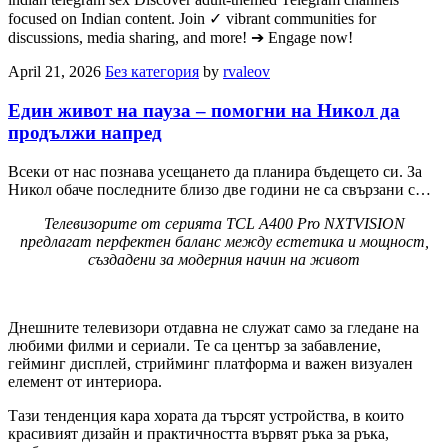
focused on Indian content. Join ✓ vibrant communities for
discussions, media sharing, and more! ➔ Engage now!
April 21, 2026
Без категория
by
rvaleov
Един живот на пауза – помогни на Никол да
продължи напред
Всеки от нас познава усещането да планира бъдещето си. За
Никол обаче последните близо две години не са свързани с…
Телевизорите от серията TCL A400 Pro NXTVISION
предлагат перфектен баланс между естетика и мощност,
създадени за модерния начин на живот
Днешните телевизори отдавна не служат само за гледане на
любими филми и сериали. Те са център за забавление,
гейминг дисплей, стрийминг платформа и важен визуален
елемент от интериора.
Тази тенденция кара хората да търсят устройства, в които
красивият дизайн и практичността вървят ръка за ръка,