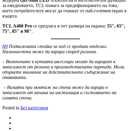
модерна
QD-Mini LED
технология и интелигентни функции
за ежедневието, TCL помага за предефинирането на това,
което потребителите могат да очакват от най-големия екран в
къщата.
TCL A400 Pro
се предлага в пет размера на екрана:
55″, 65″,
75″, 85″ и 98″
.
[1]
Подвижната стойка за под се продава отделно.
Наличността може да варира според региона.
–
Включените в кутията аксесоари могат да варират в
зависимост от региона и производствената партида. Моля,
обърнете внимание на действителното съдържание на
опаковката.
–
Визията при монтаж на стена може да варира в
зависимост от начина на инсталация и състоянието на
самата стена.
Posted in
Без категория