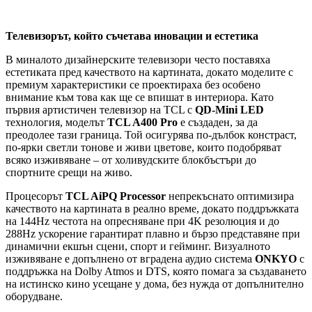
Телевизорът, който съчетава иновации и естетика
В миналото дизайнерските телевизори често поставяха
естетиката пред качеството на картината, докато моделите с
премиум характеристики се проектираха без особено
внимание към това как ще се впишат в интериора. Като
първия артистичен телевизор на TCL с
QD-Mini LED
технология, моделът
TCL A400 Pro
е създаден, за да
преодолее тази граница. Той осигурява по-дълбок констраст,
по-ярки светли тонове и живи цветове, които подобряват
всяко изживяване – от холивудските блокбъстъри до
спортните срещи на живо.
Процесорът
TCL AiPQ Processor
непрекъснато оптимизира
качеството на картината в реално време, докато поддръжката
на 144Hz честота на опресняване при 4K резолюция и до
288Hz ускорение гарантират плавно и бързо представяне при
динамични екшън сцени, спорт и гейминг. Визуалното
изживяване е допълнено от вградена аудио система
ONKYO
с
поддръжка на Dolby Atmos и DTS, която помага за създаването
на истинско кино усещане у дома, без нужда от допълнително
оборудване.