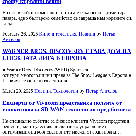
срещу кървящи венци
В свят, в който козметиката на химическа основа доминира
пазара, едно българско семейство се завръща към корените си,
за да…
February 26, 2025
Кино и телевизия
,
Новини
by
Петър
Ангелов
WARNER BROS. DISCOVERY СТАВА ДОМ НА
СНЕЖНАТА ЛИГА В ЕВРОПА
● Warner Bros. Discovery (WBD) Sports си
осигури многогодишни права за The Snow League в Европа ●
Първият сезон включва четири…
March 20, 2025
Новини
,
Технологии
by
Петър Ангелов
Експерти от Vivacom представиха ползите от
иновативната SD-WAN технология пред бизнеса
На специално събитие за бизнес клиенти Vivacom представи
решение, което улеснява цялостното управление и
оптимизация на корпоративните мрежи с гарантирана…