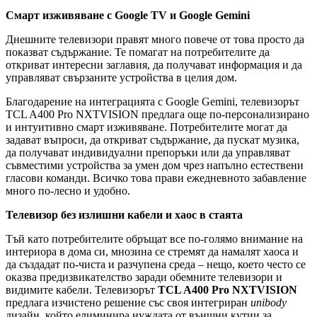
Смарт изживяване с Google TV и Google Gemini
Днешните телевизори правят много повече от това просто да
показват съдържание. Те помагат на потребителите да
откриват интересни заглавия, да получават информация и да
управляват свързаните устройства в целия дом.
Благодарение на интеграцията с Google Gemini, телевизорът
TCL A400 Pro NXTVISION предлага още по-персонализирано
и интуитивно смарт изживяване. Потребителите могат да
задават въпроси, да откриват съдържание, да пускат музика,
да получават индивидуални препоръки или да управляват
съвместими устройства за умен дом чрез напълно естествени
гласови команди. Всичко това прави ежедневното забавление
много по-лесно и удобно.
Телевизор без излишни кабели и хаос в стаята
Тъй като потребителите обръщат все по-голямо внимание на
интериора в дома си, мнозина се стремят да намалят хаоса и
да създадат по-чиста и разчупена среда – нещо, което често се
оказва предизвикателство заради обемните телевизори и
видимите кабели. Телевизорът
TCL A400 Pro NXTVISION
предлага изчистено решение със своя интегриран
unibody
дизайн, който елиминира нуждата от външни кутии за