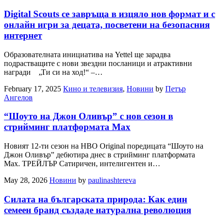
Digital Scouts се завръща в изцяло нов формат и с
онлайн игри за децата, посветени на безопасния
интернет
Образователната инициатива на Yettel ще зарадва
подрастващите с нови звездни посланици и атрактивни
награди „Ти си на ход!“ –…
February 17, 2025
Кино и телевизия
,
Новини
by
Петър
Ангелов
“Шоуто на Джон Оливър” с нов сезон в
стрийминг платформата Max
Новият 12-ти сезон на HBO Original поредицата “Шоуто на
Джон Оливър” дебютира днес в стрийминг платформата
Max. ТРЕЙЛЪР Сатиричен, интелигентен и…
May 28, 2026
Новини
by
paulinashtereva
Силата на българската природа: Как един
семеен бранд създаде натурална революция