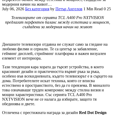
модерния начин на живот…
July 06, 2026
Без категория
by
Петър Ангелов
1 Min Read
0
25
Телевизорите от серията TCL A400 Pro NXTVISION
предлагат перфектен баланс между естетика и мощност,
създадени за модерния начин на живот
Днешните телевизори отдавна не служат само за гледане на
любими филми и сериали. Те са център за забавление,
гейминг дисплей, стрийминг платформа и важен визуален
елемент от интериора.
Тази тенденция кара хората да търсят устройства, в които
красивият дизайн и практичността вървят ръка за ръка,
особено във всекидневната, където телевизорът е в сърцето на
дома. Потребителите искат техника, която се вписва
естествено в пространството, без да го превзема. В миналото
това означаваше труден компромис между стилна визия и
мощни характеристики. Със серията TCL A400 Pro
NXTVISION вече не се налага да избирате, защото тя
обединява и двете.
Отличена с престижната награда за дизайн
Red Dot Design