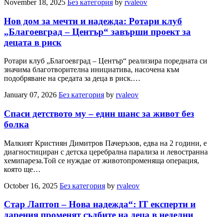
November 18, 2025
Без категория
by
rvaleov
Нов дом за мечти и надежда: Ротари клуб
„Благоевград – Център“ завърши проект за
децата в риск
Ротари клуб „Благоевград – Център“ реализира поредната си
значима благотворителна инициатива, насочена към
подобряване на средата за деца в риск.…
January 07, 2026
Без категория
by
rvaleov
Спаси детството му – един шанс за живот без
болка
Малкият Кристиян Димитров Пачеръзов, едва на 2 години, е
диагностициран с детска церебрална парализа и левостранна
хемипареза.Той се нуждае от животопроменяща операция,
която ще…
October 16, 2025
Без категория
by
rvaleov
Стар Лаптоп – Нова надежда“: IT експерти и
дарения променят съдбите на деца в неделни