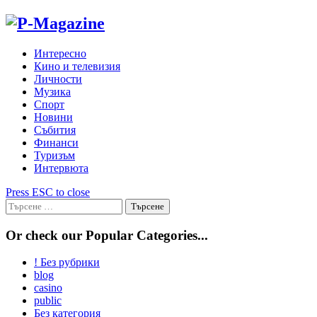
Skip
to
content
Интересно
Кино и телевизия
Личности
Музика
Спорт
Новини
Събития
Финанси
Туризъм
Интервюта
Press ESC to close
Търсене
за:
Or check our Popular Categories...
! Без рубрики
blog
casino
public
Без категория