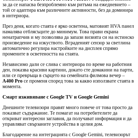
за да се напасва безпроблемно към ритъма на ежедневието –
той се адаптира към различните активности, без да доминира
в интериора.
През деня, когато стаята е ярко осветена, матовият HVA панел
намалява отблясъците до минимум. Това прави екрана
ненатрапчив и му позволява да запази визията си на истинско
произведение на изкуството. Вграденият сензор за светлина
автоматично регулира настройките на дисплея спрямо
промените в осветеността на стаята.
Независимо дали се слива с интериора по време на работния
ден, показва красиви картини, докато сте домакини на парти,
или се превръща в сърцето на семейната филмова вечер –
A400 Pro
се променя според това за какво използвате стаята в
момента.
Смарт изживяване с Google TV и Google Gemini
Днешните телевизори правят много повече от това просто да
показват съдържание. Те помагат на потребителите да
откриват интересни заглавия, да получават информация и да
управляват свързаните устройства в целия дом.
Благодарение на интеграцията с Google Gemini, телевизорът